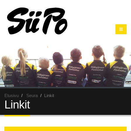
Etusivu
Seura
Linkit
Linkit