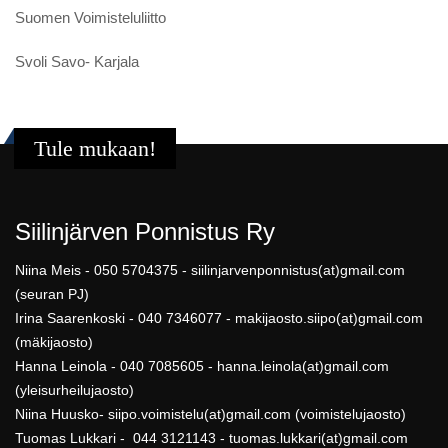
Suomen Voimisteluliitto
Svoli Savo- Karjala
Tule mukaan!
Siilinjärven Ponnistus Ry
Niina Meis - 050 5704375 - siilinjarvenponnistus(at)gmail.com
(seuran PJ)
Irina Saarenkoski - 040 7346077 - makijaosto.siipo(at)gmail.com
(mäkijaosto)
Hanna Leinola - 040 7085605 - hanna.leinola(at)gmail.com
(yleisurheilujaosto)
Niina Huusko- siipo.voimistelu(at)gmail.com (voimistelujaosto)
Tuomas Lukkari - 044 3121143 - tuomas.lukkari(at)gmail.com