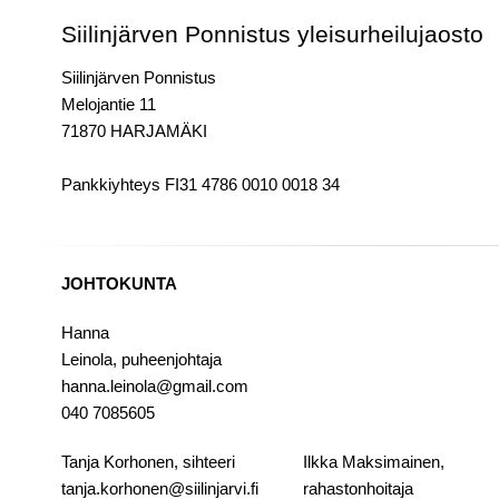
Siilinjärven Ponnistus yleisurheilujaosto
Siilinjärven Ponnistus
Melojantie 11
71870 HARJAMÄKI
Pankkiyhteys FI31 4786 0010 0018 34
JOHTOKUNTA
Hanna
Leinola,
puheenjohtaja
hanna.leinola@gmail.com
040 7085605
Tanja Korhonen, sihteeri
Ilkka Maksimainen,
tanja.korhonen@siilinjarvi.fi
rahastonhoitaja