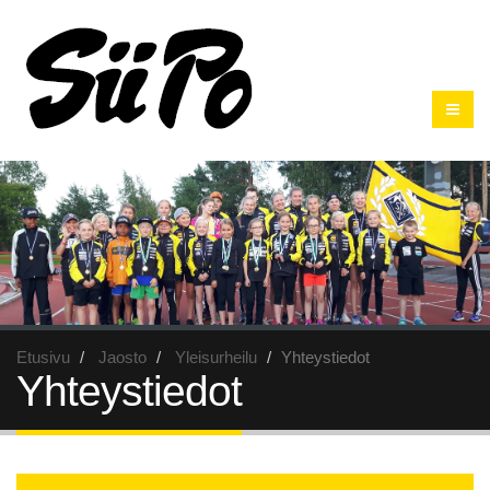
Etusivu
Jaosto
Yleisurheilu
Yhteystiedot
Yhteystiedot