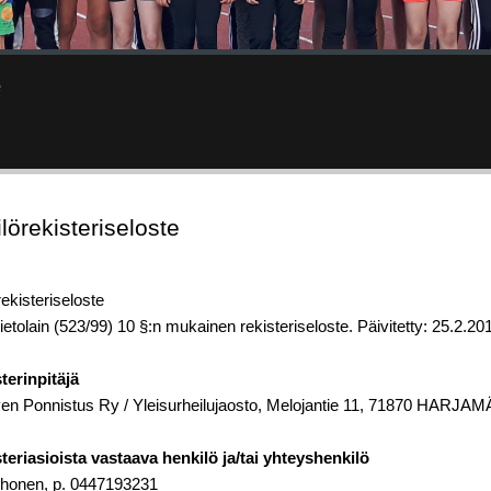
e
lörekisteriseloste
ekisteriseloste
ietolain (523/99) 10 §:n mukainen rekisteriseloste. Päivitetty: 25.2.2
terinpitäjä
rven Ponnistus Ry / Yleisurheilujaosto, Melojantie 11, 71870 HARJAM
steriasioista vastaava henkilö ja/tai yhteyshenkilö
rhonen, p. 0447193231