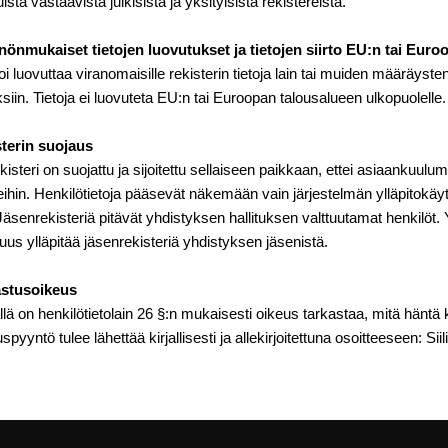
sta vastaavista julkisista ja yksityisistä rekistereistä.
nönmukaiset tietojen luovutukset ja tietojen siirto EU:n tai Euro
i luovuttaa viranomaisille rekisterin tietoja lain tai muiden määräysten 
ksiin. Tietoja ei luovuteta EU:n tai Euroopan talousalueen ulkopuolelle.
sterin suojaus
isteri on suojattu ja sijoitettu sellaiseen paikkaan, ettei asiaankuuluma
eihin. Henkilötietoja pääsevät näkemään vain järjestelmän ylläpitokäy
Jäsenrekisteriä pitävät yhdistyksen hallituksen valttuutamat henkilöt.
suus ylläpitää jäsenrekisteriä yhdistyksen jäsenistä.
astusoikeus
llä on henkilötietolain 26 §:n mukaisesti oikeus tarkastaa, mitä häntä k
spyyntö tulee lähettää kirjallisesti ja allekirjoitettuna osoitteeseen: Si