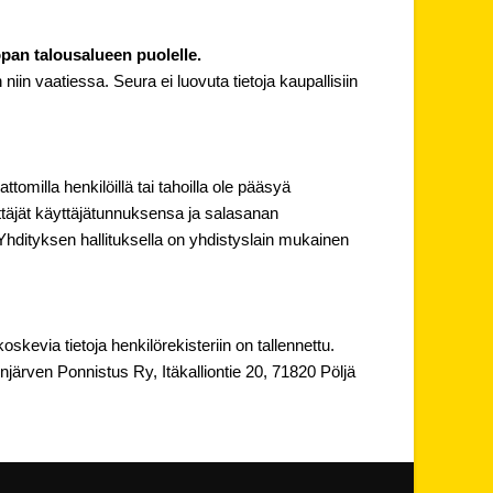
opan talousalueen puolelle.
niin vaatiessa. Seura ei luovuta tietoja kaupallisiin
ttomilla henkilöillä tai tahoilla ole pääsyä
ttäjät käyttäjätunnuksensa ja salasanan
 Yhdityksen hallituksella on yhdistyslain mukainen
oskevia tietoja henkilörekisteriin on tallennettu.
ilinjärven Ponnistus Ry, Itäkalliontie 20, 71820 Pöljä