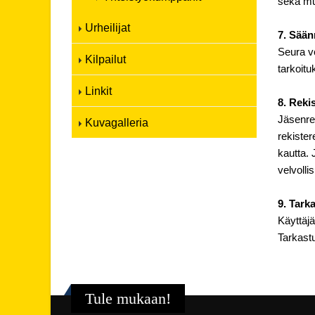
sekä mui
Urheilijat
7. Sään
Seura vo
Kilpailut
tarkoitu
Linkit
8. Reki
Jäsenrek
Kuvagalleria
rekister
kautta. 
velvolli
9. Tark
Käyttäjä
Tarkastu
Tule mukaan!