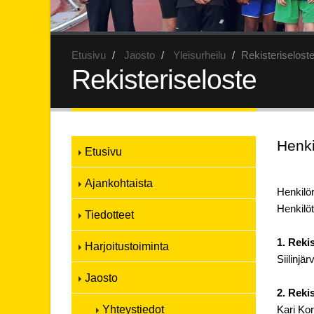
Etusivu
Jaosto
Yleisurheilu
Rekisteriselost
Rekisteriseloste
Henki
Etusivu
Ajankohtaista
Henkilör
Henkilöt
Tiedotteet
1. Rekis
Harjoitustoiminta
Siilinjä
Jaosto
2. Reki
Yhteystiedot
Kari Ko