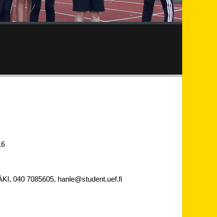
016
ÄKI, 040 7085605, hanle@student.uef.fi