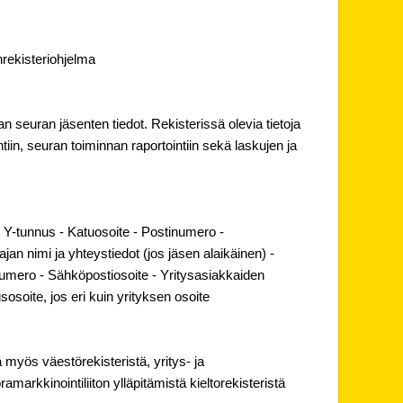
enrekisteriohjelma
n seuran jäsenten tiedot. Rekisterissä olevia tietoja
iin, seuran toiminnan raportointiin sekä laskujen ja
tai Y-tunnus - Katuosoite - Postinumero -
jan nimi ja yhteystiedot (jos jäsen alaikäinen) -
umero - Sähköpostiosoite - Yritysasiakkaiden
soite, jos eri kuin yrityksen osoite
ä myös väestörekisteristä, yritys- ja
ramarkkinointiliiton ylläpitämistä kieltorekisteristä