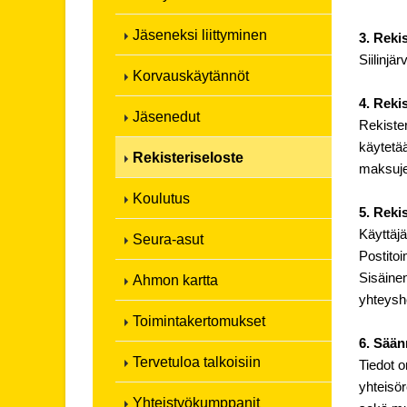
Jäseneksi liittyminen
3. Reki
Siilinjä
Korvauskäytännöt
4. Rekis
Jäsenedut
Rekister
käytetää
Rekisteriseloste
maksuje
Koulutus
5. Rekis
Käyttäjä
Seura-asut
Postitoi
Sisäine
Ahmon kartta
yhteyshe
Toimintakertomukset
6. Sään
Tervetuloa talkoisiin
Tiedot o
yhteisör
Yhteistyökumppanit