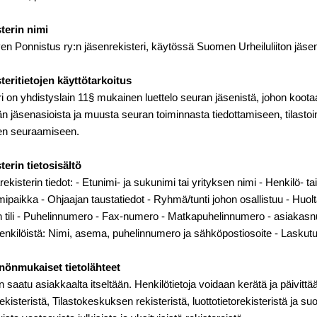
sterin nimi
rven Ponnistus ry:n jäsenrekisteri, käytössä Suomen Urheiluliiton jäs
teritietojen käyttötarkoitus
i on yhdistyslain 11§ mukainen luettelo seuran jäsenistä, johon kootaa
n jäsenasioista ja muusta seuran toiminnasta tiedottamiseen, tilastoint
n seuraamiseen.
terin tietosisältö
rekisterin tiedot: - Etunimi- ja sukunimi tai yrityksen nimi - Henkilö- 
mipaikka - Ohjaajan taustatiedot - Ryhmä/tunti johon osallistuu - Huolta
n tili - Puhelinnumero - Fax-numero - Matkapuhelinnumero - asiakasn
nkilöistä: Nimi, asema, puhelinnumero ja sähköpostiosoite - Laskutuso
nönmukaiset tietolähteet
n saatu asiakkaalta itseltään. Henkilötietoja voidaan kerätä ja päivittä
ekisteristä, Tilastokeskuksen rekisteristä, luottotietorekisteristä ja suo