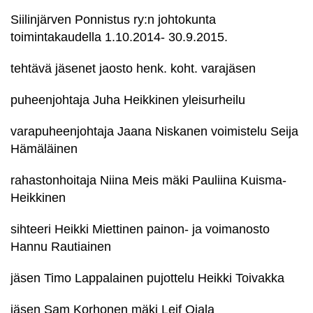
Siilinjärven Ponnistus ry:n johtokunta
toimintakaudella 1.10.2014- 30.9.2015.
tehtävä jäsenet jaosto henk. koht. varajäsen
puheenjohtaja Juha Heikkinen yleisurheilu
varapuheenjohtaja Jaana Niskanen voimistelu Seija
Hämäläinen
rahastonhoitaja Niina Meis mäki Pauliina Kuisma-
Heikkinen
sihteeri Heikki Miettinen painon- ja voimanosto
Hannu Rautiainen
jäsen Timo Lappalainen pujottelu Heikki Toivakka
jäsen Sam Korhonen mäki Leif Ojala