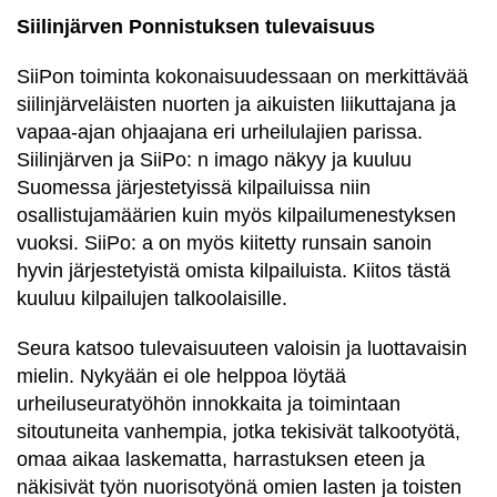
Siilinjärven Ponnistuksen tulevaisuus
SiiPon toiminta kokonaisuudessaan on merkittävää
siilinjärveläisten nuorten ja aikuisten liikuttajana ja
vapaa-ajan ohjaajana eri urheilulajien parissa.
Siilinjärven ja SiiPo: n imago näkyy ja kuuluu
Suomessa järjestetyissä kilpailuissa niin
osallistujamäärien kuin myös kilpailumenestyksen
vuoksi. SiiPo: a on myös kiitetty runsain sanoin
hyvin järjestetyistä omista kilpailuista. Kiitos tästä
kuuluu kilpailujen talkoolaisille.
Seura katsoo tulevaisuuteen valoisin ja luottavaisin
mielin. Nykyään ei ole helppoa löytää
urheiluseuratyöhön innokkaita ja toimintaan
sitoutuneita vanhempia, jotka tekisivät talkootyötä,
omaa aikaa laskematta, harrastuksen eteen ja
näkisivät työn nuorisotyönä omien lasten ja toisten