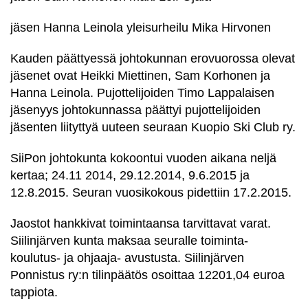
jäsen Hanna Leinola yleisurheilu Mika Hirvonen
Kauden päättyessä johtokunnan erovuorossa olevat
jäsenet ovat Heikki Miettinen, Sam Korhonen ja
Hanna Leinola. Pujottelijoiden Timo Lappalaisen
jäsenyys johtokunnassa päättyi pujottelijoiden
jäsenten liityttyä uuteen seuraan Kuopio Ski Club ry.
SiiPon johtokunta kokoontui vuoden aikana neljä
kertaa; 24.11 2014, 29.12.2014, 9.6.2015 ja
12.8.2015. Seuran vuosikokous pidettiin 17.2.2015.
Jaostot hankkivat toimintaansa tarvittavat varat.
Siilinjärven kunta maksaa seuralle toiminta-
koulutus- ja ohjaaja- avustusta. Siilinjärven
Ponnistus ry:n tilinpäätös osoittaa 12201,04 euroa
tappiota.