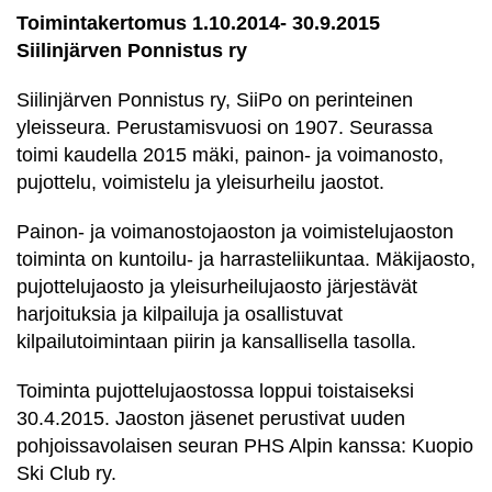
Toimintakertomus 1.10.2014- 30.9.2015
Siilinjärven Ponnistus ry
Siilinjärven Ponnistus ry, SiiPo on perinteinen
yleisseura. Perustamisvuosi on 1907. Seurassa
toimi kaudella 2015 mäki, painon- ja voimanosto,
pujottelu, voimistelu ja yleisurheilu jaostot.
Painon- ja voimanostojaoston ja voimistelujaoston
toiminta on kuntoilu- ja harrasteliikuntaa. Mäkijaosto,
pujottelujaosto ja yleisurheilujaosto järjestävät
harjoituksia ja kilpailuja ja osallistuvat
kilpailutoimintaan piirin ja kansallisella tasolla.
Toiminta pujottelujaostossa loppui toistaiseksi
30.4.2015. Jaoston jäsenet perustivat uuden
pohjoissavolaisen seuran PHS Alpin kanssa: Kuopio
Ski Club ry.