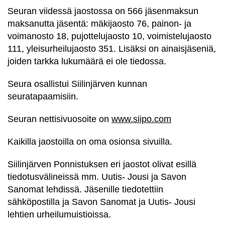
Seuran viidessä jaostossa on 566 jäsenmaksun
maksanutta jäsentä: mäkijaosto 76, painon- ja
voimanosto 18, pujottelujaosto 10, voimistelujaosto
111, yleisurheilujaosto 351. Lisäksi on ainaisjäseniä,
joiden tarkka lukumäärä ei ole tiedossa.
Seura osallistui Siilinjärven kunnan
seuratapaamisiin.
Seuran nettisivuosoite on
www.siipo.com
Kaikilla jaostoilla on oma osionsa sivuilla.
Siilinjärven Ponnistuksen eri jaostot olivat esillä
tiedotusvälineissä mm. Uutis- Jousi ja Savon
Sanomat lehdissä. Jäsenille tiedotettiin
sähköpostilla ja Savon Sanomat ja Uutis- Jousi
lehtien urheilumuistioissa.