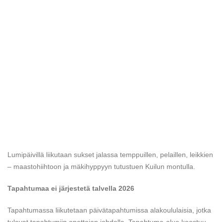
Lumipäivillä liikutaan sukset jalassa temppuillen, pelaillen, leikkien
– maastohiihtoon ja mäkihyppyyn tutustuen Kuilun montulla.
Tapahtumaa ei järjestetä talvella 2026
Tapahtumassa liikutetaan päivätapahtumissa alakoululaisia, jotka