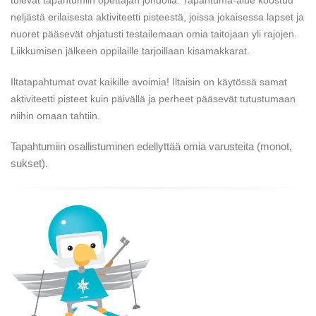
tulevat tapahtumiin opettajan johdolla. Tapahtuma-alue koostuu
neljästä erilaisesta aktiviteetti pisteestä, joissa jokaisessa lapset ja
nuoret pääsevät ohjatusti testailemaan omia taitojaan yli rajojen.
Liikkumisen jälkeen oppilaille tarjoillaan kisamakkarat.
Iltatapahtumat ovat kaikille avoimia! Iltaisin on käytössä samat
aktiviteetti pisteet kuin päivällä ja perheet pääsevät tutustumaan
niihin omaan tahtiin.
Tapahtumiin osallistuminen edellyttää omia varusteita (monot,
sukset).