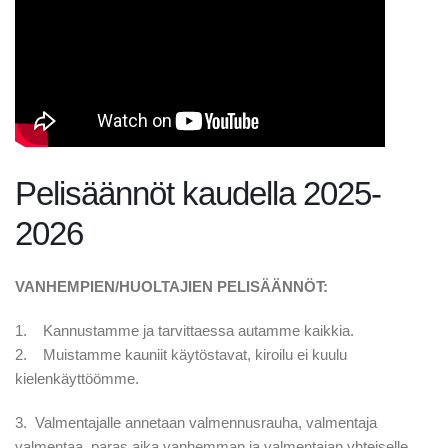
Pelisäännöt kaudella 2025-
2026
VANHEMPIEN/HUOLTAJIEN PELISÄÄNNÖT:
1. Kannustamme ja tarvittaessa autamme kaikkia.
2. Muistamme kauniit käytöstavat, kiroilu ei kuulu
kielenkäyttöömme.
3. Valmentajalle annetaan valmennusrauha, valmentaja
valmentaa, paras aika vanhemman ja valmentajan yhteiselle