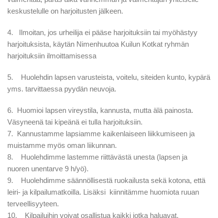
keskustelulle on harjoitusten jälkeen.
4. Ilmoitan, jos urheilija ei pääse harjoituksiin tai myöhästyy
harjoituksista, käytän Nimenhuutoa Kuilun Kotkat ryhmän
harjoituksiin ilmoittamisessa
5. Huolehdin lapsen varusteista, voitelu, siteiden kunto, kypärä
yms. tarvittaessa pyydän neuvoja.
6. Huomioi lapsen vireystila, kannusta, mutta älä painosta.
Väsyneenä tai kipeänä ei tulla harjoituksiin.
7. Kannustamme lapsiamme kaikenlaiseen liikkumiseen ja
muistamme myös oman liikunnan.
8. Huolehdimme lastemme riittävästä unesta (lapsen ja
nuoren unentarve 9 h/yö).
9. Huolehdimme säännöllisestä ruokailusta sekä kotona, että
leiri- ja kilpailumatkoilla. Lisäksi kiinnitämme huomiota ruuan
terveellisyyteen.
10. Kilpailuihin voivat osallistua kaikki jotka haluavat.