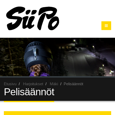
Etusivu
Harjoitukset
Mäki
Pelisäännöt
Pelisäännöt