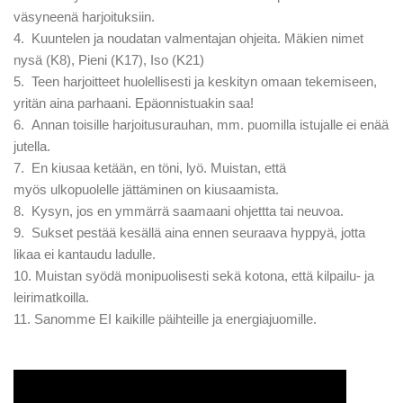
väsyneenä harjoituksiin.
4. Kuuntelen ja noudatan valmentajan ohjeita. Mäkien nimet
nysä (K8), Pieni (K17), Iso (K21)
5. Teen harjoitteet huolellisesti ja keskityn omaan tekemiseen,
yritän aina parhaani. Epäonnistuakin saa!
6. Annan toisille harjoitusurauhan, mm. puomilla istujalle ei enää
jutella.
7. En kiusaa ketään, en töni, lyö. Muistan, että
myös ulkopuolelle jättäminen on kiusaamista.
8. Kysyn, jos en ymmärrä saamaani ohjettta tai neuvoa.
9. Sukset pestää kesällä aina ennen seuraava hyppyä, jotta
likaa ei kantaudu ladulle.
10. Muistan syödä monipuolisesti sekä kotona, että kilpailu- ja
leirimatkoilla.
11. Sanomme EI kaikille päihteille ja energiajuomille.