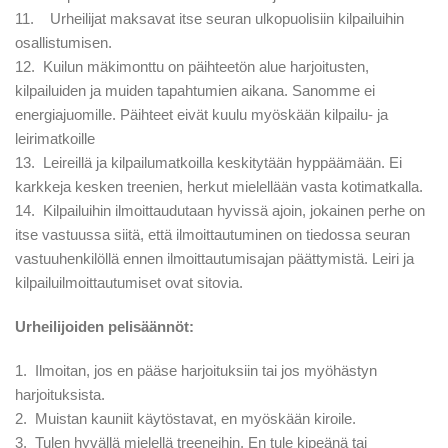
11. Urheilijat maksavat itse seuran ulkopuolisiin kilpailuihin
osallistumisen.
12. Kuilun mäkimonttu on päihteetön alue harjoitusten,
kilpailuiden ja muiden tapahtumien aikana. Sanomme ei
energiajuomille. Päihteet eivät kuulu myöskään kilpailu- ja
leirimatkoille
13. Leireillä ja kilpailumatkoilla keskitytään hyppäämään. Ei
karkkeja kesken treenien, herkut mielellään vasta kotimatkalla.
14. Kilpailuihin ilmoittaudutaan hyvissä ajoin, jokainen perhe on
itse vastuussa siitä, että ilmoittautuminen on tiedossa seuran
vastuuhenkilöllä ennen ilmoittautumisajan päättymistä. Leiri ja
kilpailuilmoittautumiset ovat sitovia.
Urheilijoiden pelisäännöt:
1. Ilmoitan, jos en pääse harjoituksiin tai jos myöhästyn
harjoituksista.
2. Muistan kauniit käytöstavat, en myöskään kiroile.
3. Tulen hyvällä mielellä treeneihin. En tule kipeänä tai