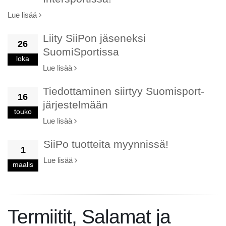
Lue lisää
Liity SiiPon jäseneksi
26
SuomiSportissa
loka
Lue lisää
Tiedottaminen siirtyy Suomisport-
16
järjestelmään
touko
Lue lisää
SiiPo tuotteita myynnissä!
1
Lue lisää
maalis
Termiitit, Salamat ja