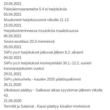
23.04.2021
Pääsiäismaanantaina 5.4 ei harjoituksia
03.04.2021
Muuttuneet harjoitusvuorot viikoilla 11-13
15.03.2021
Harjoitustoiminnassa muutoksia maaliskuussa
05.03.2021
Seura-asutilaus 20.3 mennessä
05.03.2021
SiiPo yu:n harjoitukset jatkuvat jälleen 8.2. alkaen!
04.02.2021
SiiPo yu:n harjoitukset keskeytetään 30.1.-12.2. uusien
koronararjoitusten vuoksi
29.01.2021
SiiPo yleisurheilu - kauden 2020 päätöspalkinnot
26.11.2020
Ulkokausi päättyy - Salikausi alkaa syysloman jälkeen viikolla
43.
21.09.2020
Termiitit ja Salamat - Kausi päättyy kisailun merkeissä