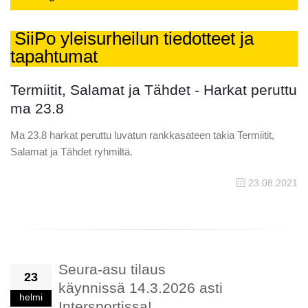
SiiPo yleisurheilun tiedotteet ja
tapahtumat
Termiitit, Salamat ja Tähdet - Harkat peruttu
ma 23.8
Ma 23.8 harkat peruttu luvatun rankkasateen takia Termiitit,
Salamat ja Tähdet ryhmiltä.
23.08.2021
Seura-asu tilaus
23
käynnissä 14.3.2026 asti
helmi
Intersportissa!