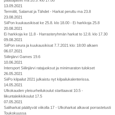
päättäjäiset ma 20.9. klo 17.00
13.09.2021
Termiitit, Salamat ja Tähdet - Harkat peruttu ma 23.8
23.08.2021
SiiPon kuukausikisat ke 25.8. klo 18.00 - Ei harkkoja 25.8
20.08.2021
Ei harkkoja ke 11.8 - Harrasteryhmän harkat to 12.8. klo 17.30
09.08.2021
SiiPon seura ja kuukausikisat 7.7.2021 klo: 18:00 alkaen
06.07.2021
Siilinjärvi Games 19.6
10.06.2021
Intersport Siilinjärvi ratajuoksut ja minimaraton tulokset
26.05.2021
SiiPo kilpailut 2021 julkaistu nyt kilpailukalenterissa.
14.05.2021
Ulkokauden yleisurheilukoulut starttaavat 10.5 -
liikuntaleikkikoulut 17.5
07.05.2021
Saliharkat päättyvät viikolla 17 - Ulkoharkat alkavat porrastetusti
Toukokuussa