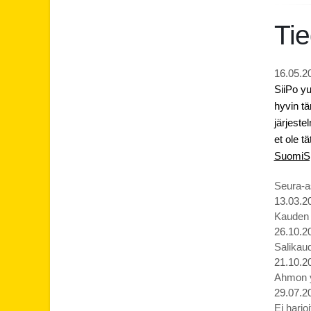
Tie
16.05.2
SiiPo y
hyvin tä
järjeste
et ole t
SuomiSp
Seura-as
13.03.2
Kauden p
26.10.2
Salikaud
21.10.2
Ahmon yl
29.07.2
Ei harjo