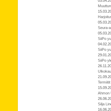
03.04.2
Muuttune
15.03.2
Harjoit
05.03.2
Seura-a
05.03.2
SiiPo yu
04.02.2
SiiPo yu
29.01.2
SiiPo yl
26.11.2
Ulkokaus
21.09.2
Termiiti
15.09.2
Ahmon Ur
26.06.2
Silja Li
16.06.2