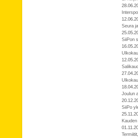
28.06.2
Interspo
12.06.2
Seura ja
25.05.2
SiiPon s
16.05.2
Ulkokau
12.05.2
Salikaud
27.04.2
Ulkokau
18.04.2
Joulun 
20.12.2
SiiPo yl
25.11.2
Kauden p
01.11.2
Termiiti