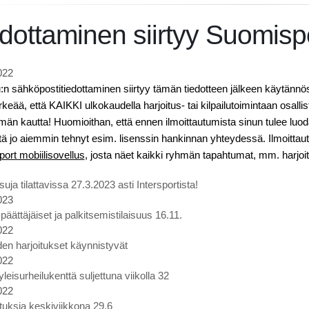
dottaminen siirtyy Suomisp
022
u:n sähköpostitiedottaminen siirtyy tämän tiedotteen jälkeen käytän
rkeää, että KAIKKI ulkokaudella harjoitus- tai kilpailutoimintaan osall
lmän kautta! Huomioithan, että ennen ilmoittautumista sinun tulee luoda
ätä jo aiemmin tehnyt esim. lisenssin hankinnan yhteydessä. Ilmoitt
ort mobiilisovellus
, josta näet kaikki ryhmän tapahtumat, mm. harjoit
uja tilattavissa 27.3.2023 asti Intersportista!
023
äättäjäiset ja palkitsemistilaisuus 16.11.
022
en harjoitukset käynnistyvät
022
eisurheilukenttä suljettuna viikolla 32
022
ituksia keskiviikkona 29.6