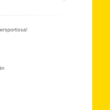
ersportissa!
än