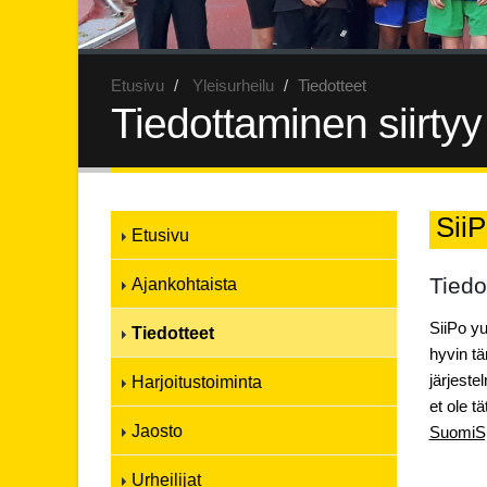
Etusivu
Yleisurheilu
Tiedotteet
Tiedottaminen siirty
SiiP
Etusivu
Tiedo
Ajankohtaista
SiiPo y
Tiedotteet
hyvin tä
järjeste
Harjoitustoiminta
et ole t
Jaosto
SuomiSp
Urheilijat