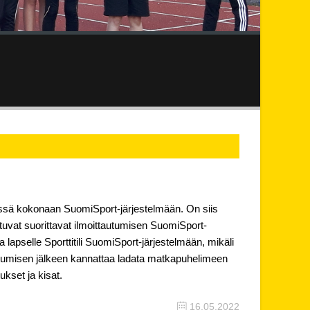
nössä kokonaan SuomiSport-järjestelmään. On siis
istuvat suorittavat ilmoittautumisen SuomiSport-
 lapselle Sporttitili SuomiSport-järjestelmään, mikäli
autumisen jälkeen kannattaa ladata matkapuhelimeen
ukset ja kisat.
16.05.2022