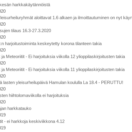
 kesän harkkakäytännöistä
020
eisurheiluryhmät aloittavat 1.6 alkaen ja ilmoittautuminen on nyt käy
020
ujen tilaus 16.3-27.3.2020
020
:n harjoitustoiminta keskeytetty korona tilanteen takia
020
a Meteoriitit - Ei harjoituksia viikolla 12 ylioppilaskirjoitusten takia
020
a Meteoriitit - Ei harjoituksia viikolla 11 ylioppilaskirjoitusten takia
020
 lasten yleisurheilupäivä Hamulan koululla La 18.4 - PERUTTU!
020
sten hiihtolomaviikolla ei harjoituksia
020
ajan harkkatauko
019
tit - ei harkkoja keskiviikkona 4.12
019