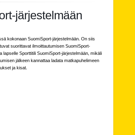
ort-järjestelmään
nössä kokonaan SuomiSport-järjestelmään. On siis
istuvat suorittavat ilmoittautumisen SuomiSport-
 lapselle Sporttitili SuomiSport-järjestelmään, mikäli
autumisen jälkeen kannattaa ladata matkapuhelimeen
ukset ja kisat.