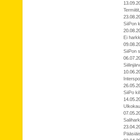
13.09.2
Termiiti
23.08.2
SiiPon k
20.08.2
Ei harkk
09.08.2
SiiPon s
06.07.2
Siilinjä
10.06.2
Interspo
26.05.2
SiiPo ki
14.05.2
Ulkokaud
07.05.2
Salihark
23.04.2
Pääsiäis