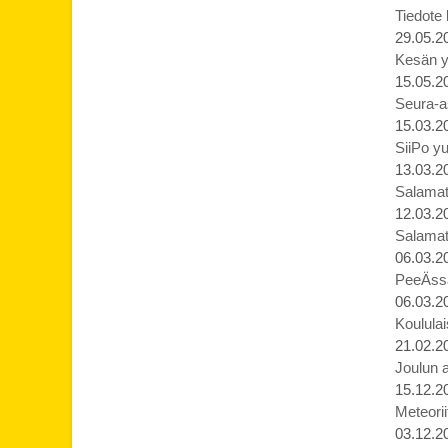
Tiedote
29.05.2
Kesän yl
15.05.2
Seura-as
15.03.2
SiiPo yu
13.03.2
Salamat j
12.03.2
Salamat j
06.03.2
PeeÄssä
06.03.2
Koululai
21.02.2
Joulun 
15.12.2
Meteorii
03.12.2