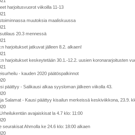
021
et harjoitusvuorot viikoilla 11-13
021
ustoiminnassa muutoksia maaliskuussa
021
sutilaus 20.3 mennessä
021
:n harjoitukset jatkuvat jälleen 8.2. alkaen!
021
:n harjoitukset keskeytetään 30.1.-12.2. uusien koronararjoitusten vu
021
eisurheilu - kauden 2020 päätöspalkinnot
020
i päättyy - Salikausi alkaa syysloman jälkeen viikolla 43.
020
t ja Salamat - Kausi päättyy kisailun merkeissä keskiviikkona, 23.9. 
020
heilukentän avajaiskisat la 4.7 klo: 11:00
020
ne seurakisat Ahmolla ke 24.6 klo: 18:00 alkaen
020