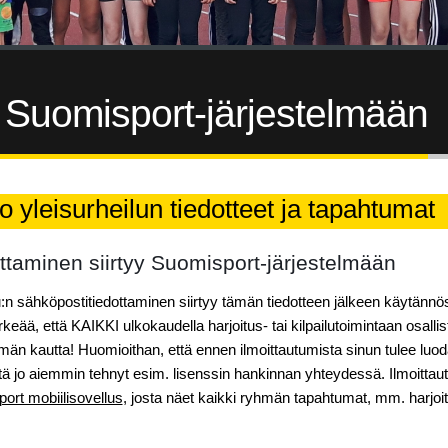
y Suomisport-järjestelmään
o yleisurheilun tiedotteet ja tapahtumat
ttaminen siirtyy Suomisport-järjestelmään
u:n sähköpostitiedottaminen siirtyy tämän tiedotteen jälkeen käytän
rkeää, että KAIKKI ulkokaudella harjoitus- tai kilpailutoimintaan osall
lmän kautta! Huomioithan, että ennen ilmoittautumista sinun tulee luoda
ätä jo aiemmin tehnyt esim. lisenssin hankinnan yhteydessä. Ilmoitt
ort mobiilisovellus
, josta näet kaikki ryhmän tapahtumat, mm. harjoit