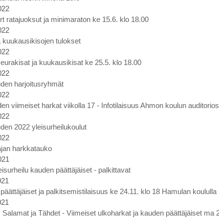
022
rt ratajuoksut ja minimaraton ke 15.6. klo 18.00
022
 kuukausikisojen tulokset
022
eurakisat ja kuukausikisat ke 25.5. klo 18.00
022
den harjoitusryhmät
022
en viimeiset harkat viikolla 17 - Infotilaisuus Ahmon koulun auditorio
022
den 2022 yleisurheilukoulut
022
ajan harkkatauko
021
eisurheilu kauden päättäjäiset - palkittavat
021
äättäjäiset ja palkitsemistilaisuus ke 24.11. klo 18 Hamulan koululla
021
t, Salamat ja Tähdet - Viimeiset ulkoharkat ja kauden päättäjäiset ma 2