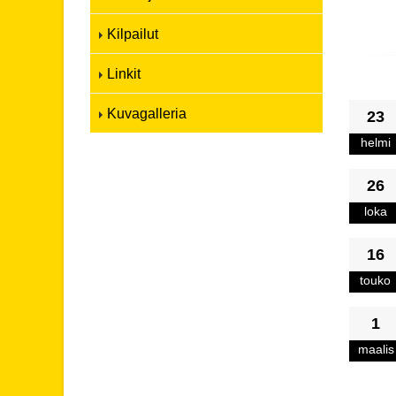
Kilpailut
Linkit
Kuvagalleria
23
helmi
26
loka
16
touko
1
maalis