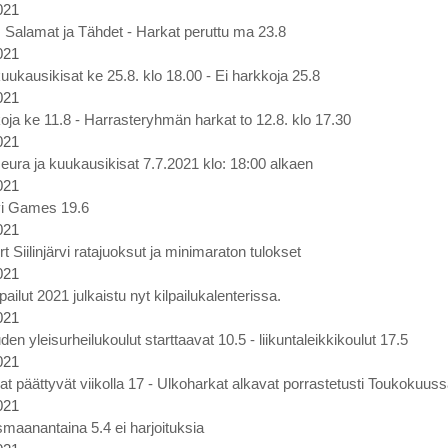
021
t, Salamat ja Tähdet - Harkat peruttu ma 23.8
021
uukausikisat ke 25.8. klo 18.00 - Ei harkkoja 25.8
021
oja ke 11.8 - Harrasteryhmän harkat to 12.8. klo 17.30
021
eura ja kuukausikisat 7.7.2021 klo: 18:00 alkaen
021
rvi Games 19.6
021
rt Siilinjärvi ratajuoksut ja minimaraton tulokset
021
lpailut 2021 julkaistu nyt kilpailukalenterissa.
021
en yleisurheilukoulut starttaavat 10.5 - liikuntaleikkikoulut 17.5
021
at päättyvät viikolla 17 - Ulkoharkat alkavat porrastetusti Toukokuus
021
maanantaina 5.4 ei harjoituksia