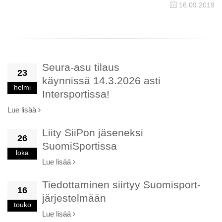
16.09.2019
Seura-asu tilaus
23
käynnissä 14.3.2026 asti
helmi
Intersportissa!
Lue lisää
Liity SiiPon jäseneksi
26
SuomiSportissa
loka
Lue lisää
Tiedottaminen siirtyy Suomisport-
16
järjestelmään
touko
Lue lisää