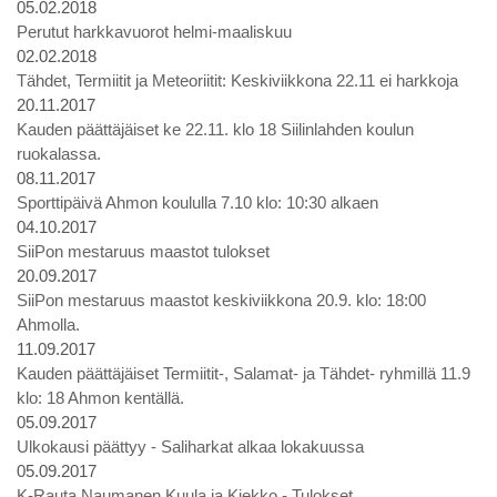
05.02.2018
Perutut harkkavuorot helmi-maaliskuu
02.02.2018
Tähdet, Termiitit ja Meteoriitit: Keskiviikkona 22.11 ei harkkoja
20.11.2017
Kauden päättäjäiset ke 22.11. klo 18 Siilinlahden koulun
ruokalassa.
08.11.2017
Sporttipäivä Ahmon koululla 7.10 klo: 10:30 alkaen
04.10.2017
SiiPon mestaruus maastot tulokset
20.09.2017
SiiPon mestaruus maastot keskiviikkona 20.9. klo: 18:00
Ahmolla.
11.09.2017
Kauden päättäjäiset Termiitit-, Salamat- ja Tähdet- ryhmillä 11.9
klo: 18 Ahmon kentällä.
05.09.2017
Ulkokausi päättyy - Saliharkat alkaa lokakuussa
05.09.2017
K-Rauta Naumanen Kuula ja Kiekko - Tulokset