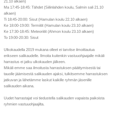
21.10 alkaen)
Ma 17:45-18:45: Tähdet (Siilinlahden koulu, Salmin sali 21.10
alkaen)
Ti 18:45-20:00: Sisut (Hamulan koulu 22.10 alkaen)
Ke 18:00-19:00: Termiitit (Hamulan koulu 23.10 alkaen)
Ke 17:30-18:45: Meteoriitit (Ahmon koulu 23.10 alkaen)
To 19:00-20:30: Sisut
Ulkokaudella 2019 mukana olleet ei tarvitse ilmoittautua
erikseen salikaudelle. Ilmoita kuitenkin vastuuohjaajalle mikäli
harrastus ei jatku ulkokauden jälkeen.
Mikäli emme saa ilmoitusta harrastuksen päättymisestä tai
tauolle jäämisestä salikauden ajaksi, tulkitsemme harrastuksen
jatkuvan ja lähetämme laskut kaikille ryhmän jäsenille
salikauden aikana.
Uudet harrastajat voi tiedustella salikauden vapaista paikoista
ryhmien vastuuohjaajilta.