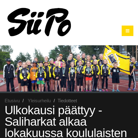
Etusivu
Yleisurheilu
Tiedotteet
Ulkokausi päättyy -
Saliharkat alkaa
lokakuussa koululaisten