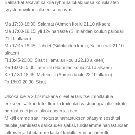
Saliharkat alkavat kaikilla ryhmillä lokakuussa koululaisten
syyslomaviikon jälkeen seuraavasti:
Ma 17:30-18:30: Salamat (Ahmon koulu 21.10 alkaen)
Ma 17:00-18:15: yli 12v harraste (Siilinlahden koulun pallosali
21.10 alkaen)
Ma 17:45-18:45: Tähdet (Siilinlahden koulu, Salmin sali 21.10
alkaen)
Ti 18:45-20:00: Sisut (Hamulan koulu 22.10 alkaen)
Ke 18:00-19:00: Termiitit (Hamulan koulu 23.10 alkaen)
Ke 17:30-18:45: Meteoriitit (Ahmon koulu 23.10 alkaen)
To 19:00-20:30: Sisut
Ulkokaudella 2019 mukana olleet ei tarvitse ilmoittautua
erikseen salikaudelle. Ilmoita kuitenkin vastuuohjaajalle mikäli
harrastus ei jatku ulkokauden jälkeen.
Mikäli emme saa ilmoitusta harrastuksen päättymisestä tai
tauolle jäämisestä salikauden ajaksi, tulkitsemme harrastuksen
jatkuvan ja lähetämme laskut kaikille ryhmän jäsenille