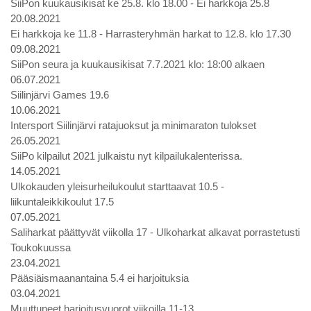
SiiPon kuukausikisat ke 25.8. klo 18.00 - Ei harkkoja 25.8
20.08.2021
Ei harkkoja ke 11.8 - Harrasteryhmän harkat to 12.8. klo 17.30
09.08.2021
SiiPon seura ja kuukausikisat 7.7.2021 klo: 18:00 alkaen
06.07.2021
Siilinjärvi Games 19.6
10.06.2021
Intersport Siilinjärvi ratajuoksut ja minimaraton tulokset
26.05.2021
SiiPo kilpailut 2021 julkaistu nyt kilpailukalenterissa.
14.05.2021
Ulkokauden yleisurheilukoulut starttaavat 10.5 -
liikuntaleikkikoulut 17.5
07.05.2021
Saliharkat päättyvät viikolla 17 - Ulkoharkat alkavat porrastetusti
Toukokuussa
23.04.2021
Pääsiäismaanantaina 5.4 ei harjoituksia
03.04.2021
Muuttuneet harjoitusvuorot viikoilla 11-13