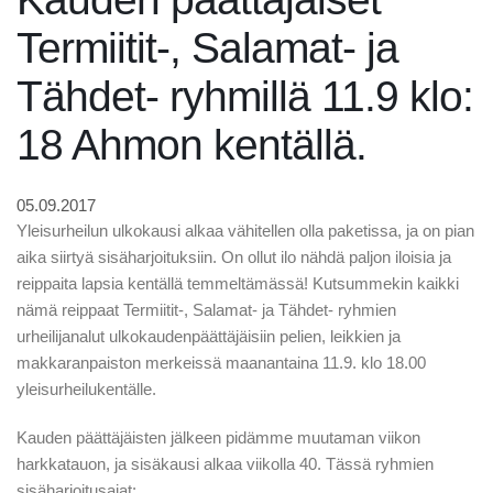
Termiitit-, Salamat- ja
Tähdet- ryhmillä 11.9 klo:
18 Ahmon kentällä.
05.09.2017
Yleisurheilun ulkokausi alkaa vähitellen olla paketissa, ja on pian
aika siirtyä sisäharjoituksiin. On ollut ilo nähdä paljon iloisia ja
reippaita lapsia kentällä temmeltämässä! Kutsummekin kaikki
nämä reippaat Termiitit-, Salamat- ja Tähdet- ryhmien
urheilijanalut ulkokaudenpäättäjäisiin pelien, leikkien ja
makkaranpaiston merkeissä maanantaina 11.9. klo 18.00
yleisurheilukentälle.
Kauden päättäjäisten jälkeen pidämme muutaman viikon
harkkatauon, ja sisäkausi alkaa viikolla 40. Tässä ryhmien
sisäharjoitusajat: