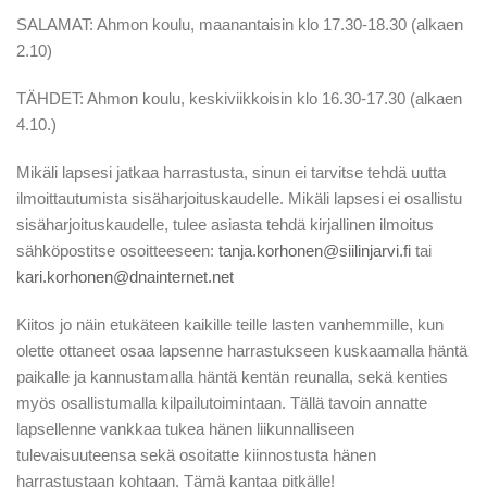
SALAMAT: Ahmon koulu, maanantaisin klo 17.30-18.30 (alkaen
2.10)
TÄHDET: Ahmon koulu, keskiviikkoisin klo 16.30-17.30 (alkaen
4.10.)
Mikäli lapsesi jatkaa harrastusta, sinun ei tarvitse tehdä uutta
ilmoittautumista sisäharjoituskaudelle. Mikäli lapsesi ei osallistu
sisäharjoituskaudelle, tulee asiasta tehdä kirjallinen ilmoitus
sähköpostitse osoitteeseen:
tanja.korhonen@siilinjarvi.fi
tai
kari.korhonen@dnainternet.net
Kiitos jo näin etukäteen kaikille teille lasten vanhemmille, kun
olette ottaneet osaa lapsenne harrastukseen kuskaamalla häntä
paikalle ja kannustamalla häntä kentän reunalla, sekä kenties
myös osallistumalla kilpailutoimintaan. Tällä tavoin annatte
lapsellenne vankkaa tukea hänen liikunnalliseen
tulevaisuuteensa sekä osoitatte kiinnostusta hänen
harrastustaan kohtaan. Tämä kantaa pitkälle!