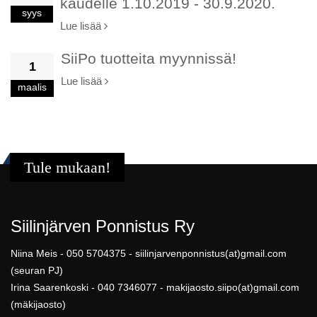
kaudelle 1.10.2019 - 30.9.2020.
syys
Lue lisää
SiiPo tuotteita myynnissä!
1
Lue lisää
maalis
Tule mukaan!
Siilinjärven Ponnistus Ry
Niina Meis - 050 5704375 - siilinjarvenponnistus(at)gmail.com
(seuran PJ)
Irina Saarenkoski - 040 7346077 - makijaosto.siipo(at)gmail.com
(mäkijaosto)