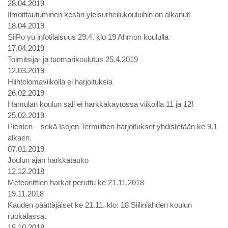
28.04.2019
Ilmoittautuminen kesän yleisurheilukouluihin on alkanut!
18.04.2019
SiiPo yu infotilaisuus 29.4. klo 19 Ahmon koululla
17.04.2019
Toimitsija- ja tuomarikoulutus 25.4.2019
12.03.2019
Hiihtolomaviikolla ei harjoituksia
26.02.2019
Hamulan koulun sali ei harkkakäytössä viikoilla 11 ja 12!
25.02.2019
Pienten – sekä Isojen Termiittien harjoitukset yhdistetään ke 9.1
alkaen.
07.01.2019
Joulun ajan harkkatauko
12.12.2018
Meteoriittien harkat peruttu ke 21.11.2018
19.11.2018
Kauden päättäjäiset ke 21.11. klo: 18 Siilinlahden koulun
ruokalassa.
18.10.2018