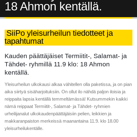
18 Ahmon kentällä.
SiiPo yleisurheilun tiedotteet ja
tapahtumat
Kauden päättäjäiset Termiitit-, Salamat- ja
Tähdet- ryhmillä 11.9 klo: 18 Ahmon
kentällä.
Yleisurheilun ulkokausi alkaa vähitellen olla paketissa, ja on pian
aika siirtyä sisäharjoituksiin. On ollut ilo nähdä paljon iloisia ja
reippaita lapsia kentällä temmeltämässä! Kutsummekin kaikki
nämä reippaat Termiitit-, Salamat- ja Tähdet- ryhmien
urheilijanalut ulkokaudenpäättäjäisiin pelien, leikkien ja
makkaranpaiston merkeissä maanantaina 11.9. klo 18.00
yleisurheilukentälle.