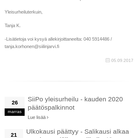
Yleisurheiluterkuin,
Tanja K.
-Lisätietoja voi kysyä allekirjoittaneelta: 040 5914486 /
tanja.korhonen@siilinjarvi.fi
05.09.2017
SiiPo yleisurheilu - kauden 2020
26
päätöspalkinnot
marras
Lue lisää
Ulkokausi päättyy - Salikausi alkaa
21