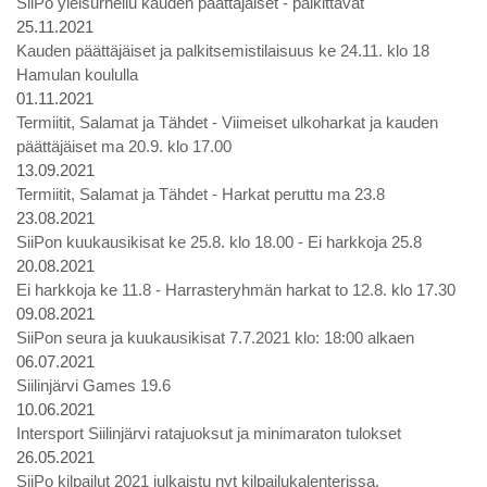
SiiPo yleisurheilu kauden päättäjäiset - palkittavat
25.11.2021
Kauden päättäjäiset ja palkitsemistilaisuus ke 24.11. klo 18
Hamulan koululla
01.11.2021
Termiitit, Salamat ja Tähdet - Viimeiset ulkoharkat ja kauden
päättäjäiset ma 20.9. klo 17.00
13.09.2021
Termiitit, Salamat ja Tähdet - Harkat peruttu ma 23.8
23.08.2021
SiiPon kuukausikisat ke 25.8. klo 18.00 - Ei harkkoja 25.8
20.08.2021
Ei harkkoja ke 11.8 - Harrasteryhmän harkat to 12.8. klo 17.30
09.08.2021
SiiPon seura ja kuukausikisat 7.7.2021 klo: 18:00 alkaen
06.07.2021
Siilinjärvi Games 19.6
10.06.2021
Intersport Siilinjärvi ratajuoksut ja minimaraton tulokset
26.05.2021
SiiPo kilpailut 2021 julkaistu nyt kilpailukalenterissa.