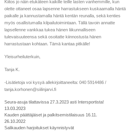
Kiitos jo näin etukäteen kaikille teille lasten vanhemmille, kun
olette ottaneet osaa lapsenne harrastukseen kuskaamalla häntä
paikalle ja kannustamalla häntä kentän reunalla, sekä kenties
myös osallistumalla kilpailutoimintaan. Tällä tavoin annatte
lapsellenne vankkaa tukea hänen liikunnalliseen
tulevaisuuteensa sekä osoitatte kiinnostusta hänen
harrastustaan kohtaan. Tämä kantaa pitkälle!
Yleisurheiluterkuin,
Tanja K.
-Lisätietoja voi kysyä allekirjoittaneelta: 040 5914486 /
tanja.korhonen@siilinjarvi.fi
Seura-asuja tilattavissa 27.3.2023 asti Intersportista!
13.03.2023
Kauden päättäjäiset ja palkitsemistilaisuus 16.11.
26.10.2022
Salikauden harjoitukset käynnistyvät