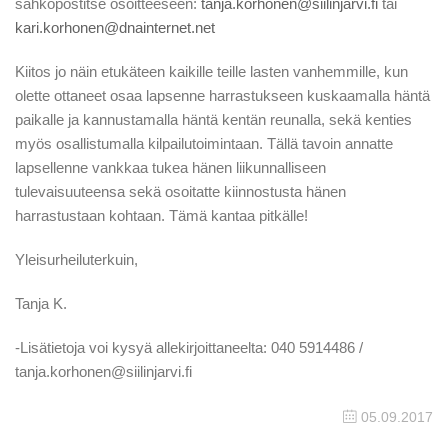
sähköpostitse osoitteeseen:
tanja.korhonen@siilinjarvi.fi
tai
kari.korhonen@dnainternet.net
Kiitos jo näin etukäteen kaikille teille lasten vanhemmille, kun
olette ottaneet osaa lapsenne harrastukseen kuskaamalla häntä
paikalle ja kannustamalla häntä kentän reunalla, sekä kenties
myös osallistumalla kilpailutoimintaan. Tällä tavoin annatte
lapsellenne vankkaa tukea hänen liikunnalliseen
tulevaisuuteensa sekä osoitatte kiinnostusta hänen
harrastustaan kohtaan. Tämä kantaa pitkälle!
Yleisurheiluterkuin,
Tanja K.
-Lisätietoja voi kysyä allekirjoittaneelta: 040 5914486 /
tanja.korhonen@siilinjarvi.fi
05.09.2017