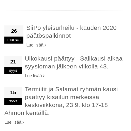
SiiPo yleisurheilu - kauden 2020
26
päätöspalkinnot
marras
Lue lisää
Ulkokausi päättyy - Salikausi alkaa
21
syysloman jälkeen viikolla 43.
syys
Lue lisää
Termiitit ja Salamat ryhmän kausi
15
päättyy kisailun merkeissä
syys
keskiviikkona, 23.9. klo 17-18
Ahmon kentällä.
Lue lisää