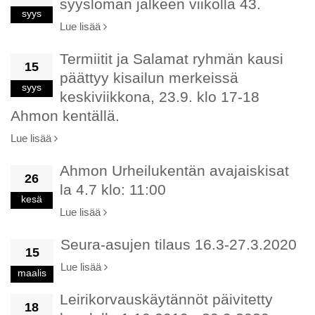
syysloman jälkeen viikolla 43.
syys
Lue lisää
Termiitit ja Salamat ryhmän kausi
15
päättyy kisailun merkeissä
syys
keskiviikkona, 23.9. klo 17-18
Ahmon kentällä.
Lue lisää
Ahmon Urheilukentän avajaiskisat
26
la 4.7 klo: 11:00
kesä
Lue lisää
Seura-asujen tilaus 16.3-27.3.2020
15
Lue lisää
maalis
Leirikorvauskäytännöt päivitetty
18