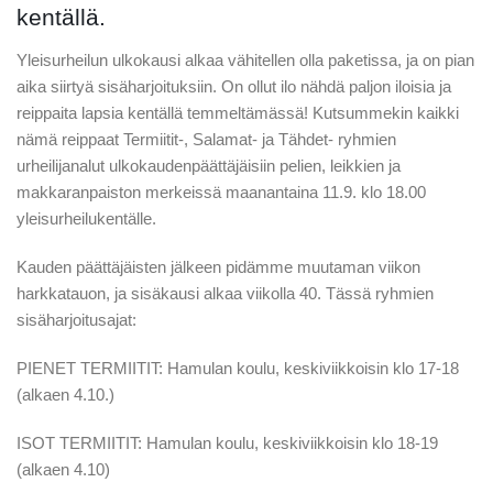
kentällä.
Yleisurheilun ulkokausi alkaa vähitellen olla paketissa, ja on pian
aika siirtyä sisäharjoituksiin. On ollut ilo nähdä paljon iloisia ja
reippaita lapsia kentällä temmeltämässä! Kutsummekin kaikki
nämä reippaat Termiitit-, Salamat- ja Tähdet- ryhmien
urheilijanalut ulkokaudenpäättäjäisiin pelien, leikkien ja
makkaranpaiston merkeissä maanantaina 11.9. klo 18.00
yleisurheilukentälle.
Kauden päättäjäisten jälkeen pidämme muutaman viikon
harkkatauon, ja sisäkausi alkaa viikolla 40. Tässä ryhmien
sisäharjoitusajat:
PIENET TERMIITIT: Hamulan koulu, keskiviikkoisin klo 17-18
(alkaen 4.10.)
ISOT TERMIITIT: Hamulan koulu, keskiviikkoisin klo 18-19
(alkaen 4.10)