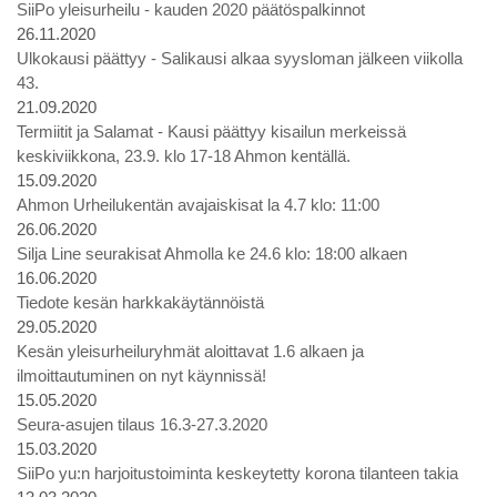
SiiPo yleisurheilu - kauden 2020 päätöspalkinnot
26.11.2020
Ulkokausi päättyy - Salikausi alkaa syysloman jälkeen viikolla
43.
21.09.2020
Termiitit ja Salamat - Kausi päättyy kisailun merkeissä
keskiviikkona, 23.9. klo 17-18 Ahmon kentällä.
15.09.2020
Ahmon Urheilukentän avajaiskisat la 4.7 klo: 11:00
26.06.2020
Silja Line seurakisat Ahmolla ke 24.6 klo: 18:00 alkaen
16.06.2020
Tiedote kesän harkkakäytännöistä
29.05.2020
Kesän yleisurheiluryhmät aloittavat 1.6 alkaen ja
ilmoittautuminen on nyt käynnissä!
15.05.2020
Seura-asujen tilaus 16.3-27.3.2020
15.03.2020
SiiPo yu:n harjoitustoiminta keskeytetty korona tilanteen takia