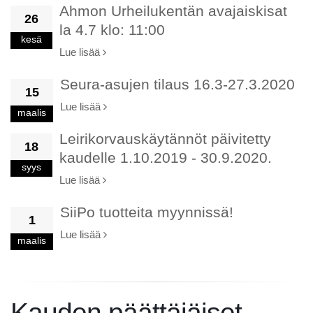
Ahmon Urheilukentän avajaiskisat
26
la 4.7 klo: 11:00
kesä
Lue lisää
Seura-asujen tilaus 16.3-27.3.2020
15
Lue lisää
maalis
Leirikorvauskäytännöt päivitetty
18
kaudelle 1.10.2019 - 30.9.2020.
syys
Lue lisää
SiiPo tuotteita myynnissä!
1
Lue lisää
maalis
Kauden päättäjäiset