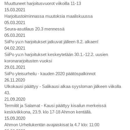
Muuttuneet harjoitusvuorot viikoilla 11-13
15.03.2021
Harjoitustoiminnassa muutoksia maaliskuussa
05.03.2021
Seura-asutilaus 20.3 mennessä
05.03.2021
SiiPo yu:n harjoitukset jatkuvat jälleen 8.2. alkaen!
04.02.2021
SiiPo yu:n harjoitukset keskeytetään 30.1.-12.2. uusien
koronararjoitusten vuoksi
29.01.2021
SiiPo yleisurheilu - kauden 2020 päätöspalkinnot
26.11.2020
Ulkokausi päättyy - Salikausi alkaa syysloman jälkeen viikolla
43.
21.09.2020
Termiitit ja Salamat - Kausi päättyy kisailun merkeissä
keskiviikkona, 23.9. klo 17-18 Ahmon kentällä.
15.09.2020
Ahmon Urheilukentän avajaiskisat la 4.7 klo: 11:00