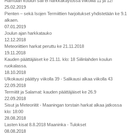
Hamulan koulun sali ei harkkakäytössä viikoilla 11 ja 12!
25.02.2019
Pienten – sekä Isojen Termiittien harjoitukset yhdistetään ke 9.1
alkaen.
07.01.2019
Joulun ajan harkkatauko
12.12.2018
Meteoriittien harkat peruttu ke 21.11.2018
19.11.2018
Kauden päättäjäiset ke 21.11. klo: 18 Siilinlahden koulun
ruokalassa.
18.10.2018
Ulkokausi päättyy viikolla 39 - Salikausi alkaa viikolla 43
22.09.2018
Termiitit ja Salamat: kauden päättäjäiset ke 26.9
22.09.2018
Sisut ja Meteoriitit - Maaningan torstain harkat alkaa jatkossa
klo: 18:00
28.08.2018
Lasten kisat 8.8.2018 Maaninka - Tulokset
08.08.2018