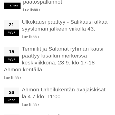
päätöspalkinnot
marras
Lue lisää
Ulkokausi päättyy - Salikausi alkaa
21
syysloman jälkeen viikolla 43.
syys
Lue lisää
Termiitit ja Salamat ryhmän kausi
15
päättyy kisailun merkeissä
syys
keskiviikkona, 23.9. klo 17-18
Ahmon kentällä.
Lue lisää
Ahmon Urheilukentän avajaiskisat
26
la 4.7 klo: 11:00
kesä
Lue lisää