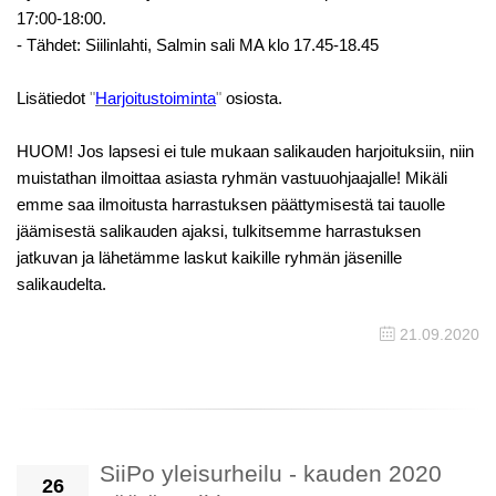
17:00-18:00.
- Tähdet: Siilinlahti, Salmin sali MA klo 17.45-18.45
Lisätiedot
"
Harjoitustoiminta
"
osiosta.
HUOM! Jos lapsesi ei tule mukaan salikauden harjoituksiin, niin
muistathan ilmoittaa asiasta ryhmän vastuuohjaajalle! Mikäli
emme saa ilmoitusta harrastuksen päättymisestä tai tauolle
jäämisestä salikauden ajaksi, tulkitsemme harrastuksen
jatkuvan ja lähetämme laskut kaikille ryhmän jäsenille
salikaudelta.
21.09.2020
SiiPo yleisurheilu - kauden 2020
26