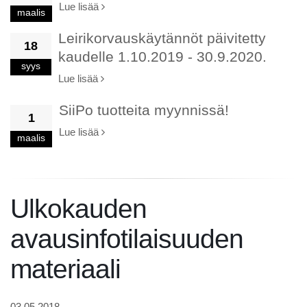
Lue lisää
maalis
Leirikorvauskäytännöt päivitetty
18
kaudelle 1.10.2019 - 30.9.2020.
syys
Lue lisää
SiiPo tuotteita myynnissä!
1
Lue lisää
maalis
Ulkokauden
avausinfotilaisuuden
materiaali
03.05.2018