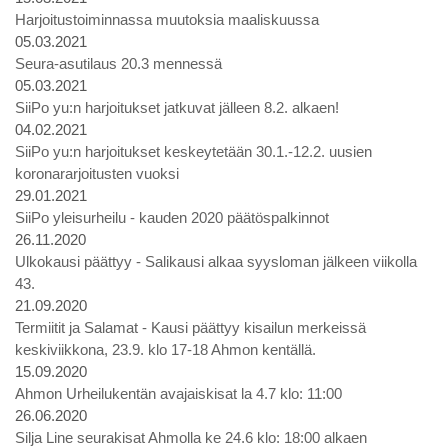
Harjoitustoiminnassa muutoksia maaliskuussa
05.03.2021
Seura-asutilaus 20.3 mennessä
05.03.2021
SiiPo yu:n harjoitukset jatkuvat jälleen 8.2. alkaen!
04.02.2021
SiiPo yu:n harjoitukset keskeytetään 30.1.-12.2. uusien
koronararjoitusten vuoksi
29.01.2021
SiiPo yleisurheilu - kauden 2020 päätöspalkinnot
26.11.2020
Ulkokausi päättyy - Salikausi alkaa syysloman jälkeen viikolla
43.
21.09.2020
Termiitit ja Salamat - Kausi päättyy kisailun merkeissä
keskiviikkona, 23.9. klo 17-18 Ahmon kentällä.
15.09.2020
Ahmon Urheilukentän avajaiskisat la 4.7 klo: 11:00
26.06.2020
Silja Line seurakisat Ahmolla ke 24.6 klo: 18:00 alkaen