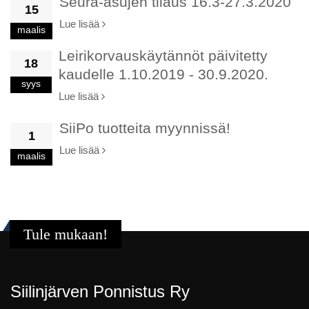
Seura-asujen tilaus 16.3-27.3.2020
15
Lue lisää
maalis
Leirikorvauskäytännöt päivitetty
18
kaudelle 1.10.2019 - 30.9.2020.
syys
Lue lisää
SiiPo tuotteita myynnissä!
1
Lue lisää
maalis
Tule mukaan!
Siilinjärven Ponnistus Ry