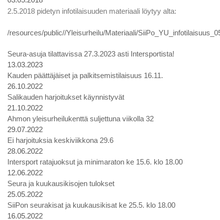
2.5.2018 pidetyn infotilaisuuden materiaali löytyy alta:
/resources/public//Yleisurheilu/Materiaali/SiiPo_YU_infotilaisuus_
Seura-asuja tilattavissa 27.3.2023 asti Intersportista!
13.03.2023
Kauden päättäjäiset ja palkitsemistilaisuus 16.11.
26.10.2022
Salikauden harjoitukset käynnistyvät
21.10.2022
Ahmon yleisurheilukenttä suljettuna viikolla 32
29.07.2022
Ei harjoituksia keskiviikkona 29.6
28.06.2022
Intersport ratajuoksut ja minimaraton ke 15.6. klo 18.00
12.06.2022
Seura ja kuukausikisojen tulokset
25.05.2022
SiiPon seurakisat ja kuukausikisat ke 25.5. klo 18.00
16.05.2022