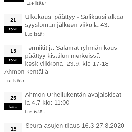
Lue lisää
Ulkokausi päättyy - Salikausi alkaa
21
syysloman jälkeen viikolla 43.
syys
Lue lisää
Termiitit ja Salamat ryhmän kausi
15
päättyy kisailun merkeissä
syys
keskiviikkona, 23.9. klo 17-18
Ahmon kentällä.
Lue lisää
Ahmon Urheilukentän avajaiskisat
26
la 4.7 klo: 11:00
kesä
Lue lisää
Seura-asujen tilaus 16.3-27.3.2020
15