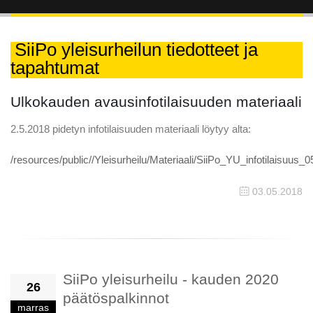
SiiPo yleisurheilun tiedotteet ja
tapahtumat
Ulkokauden avausinfotilaisuuden materiaali
2.5.2018 pidetyn infotilaisuuden materiaali löytyy alta:
/resources/public//Yleisurheilu/Materiaali/SiiPo_YU_infotilaisuus_
03.05.2018
SiiPo yleisurheilu - kauden 2020
26
päätöspalkinnot
marras