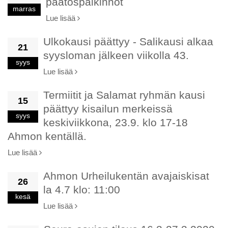
päätöspalkinnot
marras
Lue lisää
Ulkokausi päättyy - Salikausi alkaa
21
syysloman jälkeen viikolla 43.
syys
Lue lisää
Termiitit ja Salamat ryhmän kausi
15
päättyy kisailun merkeissä
syys
keskiviikkona, 23.9. klo 17-18
Ahmon kentällä.
Lue lisää
Ahmon Urheilukentän avajaiskisat
26
la 4.7 klo: 11:00
kesä
Lue lisää