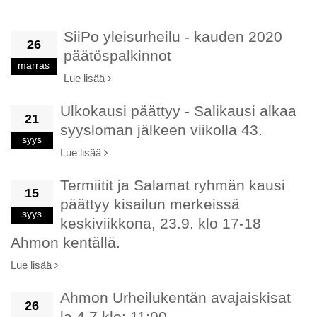
SiiPo yleisurheilu - kauden 2020
26
päätöspalkinnot
marras
Lue lisää
Ulkokausi päättyy - Salikausi alkaa
21
syysloman jälkeen viikolla 43.
syys
Lue lisää
Termiitit ja Salamat ryhmän kausi
15
päättyy kisailun merkeissä
syys
keskiviikkona, 23.9. klo 17-18
Ahmon kentällä.
Lue lisää
Ahmon Urheilukentän avajaiskisat
26
la 4.7 klo: 11:00