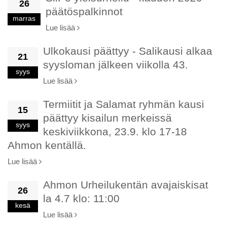
26
päätöspalkinnot
marras
Lue lisää
Ulkokausi päättyy - Salikausi alkaa
21
syysloman jälkeen viikolla 43.
syys
Lue lisää
Termiitit ja Salamat ryhmän kausi
15
päättyy kisailun merkeissä
syys
keskiviikkona, 23.9. klo 17-18
Ahmon kentällä.
Lue lisää
Ahmon Urheilukentän avajaiskisat
26
la 4.7 klo: 11:00
kesä
Lue lisää