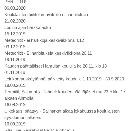
PERUTTU!
06.03.2020
Koululaisten hiihtolomaviikolla ei harjoituksia
21.02.2020
Joulun ajan harkkatauko
15.12.2019
Meteoriitit - ei harkkoja keskiviikkona 4.12
03.12.2019
Meteoriitit - Ei harjoituksia keskiviikkona 20.11
19.11.2019
Kauden päättäjäiset Hamulan koululla ke 20.11. klo 18
01.11.2019
Leirikorvauskäytännöt päivitetty kaudelle 1.10.2019 - 30.9.2020.
18.09.2019
Termiitit, Salamat ja Tähdet: kauden päättäjäiset ma 23.9 klo: 17
alkaen Ahmolla
16.09.2019
Ulkokausi päättyy - Saliharkat alkaa lokakuussa koululaisten
syysloman jälkeen.
16.09.2019
Silja Line Seurakisat ke 14.8 Ahmolla