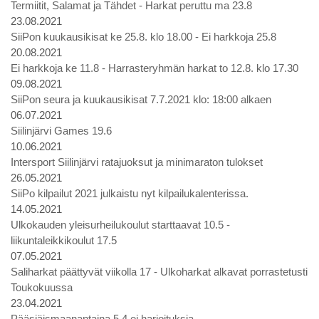
Termiitit, Salamat ja Tähdet - Harkat peruttu ma 23.8
23.08.2021
SiiPon kuukausikisat ke 25.8. klo 18.00 - Ei harkkoja 25.8
20.08.2021
Ei harkkoja ke 11.8 - Harrasteryhmän harkat to 12.8. klo 17.30
09.08.2021
SiiPon seura ja kuukausikisat 7.7.2021 klo: 18:00 alkaen
06.07.2021
Siilinjärvi Games 19.6
10.06.2021
Intersport Siilinjärvi ratajuoksut ja minimaraton tulokset
26.05.2021
SiiPo kilpailut 2021 julkaistu nyt kilpailukalenterissa.
14.05.2021
Ulkokauden yleisurheilukoulut starttaavat 10.5 -
liikuntaleikkikoulut 17.5
07.05.2021
Saliharkat päättyvät viikolla 17 - Ulkoharkat alkavat porrastetusti
Toukokuussa
23.04.2021
Pääsiäismaanantaina 5.4 ei harjoituksia