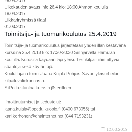
28.04.2017
Ulkokauden avaus info 26.4 klo: 18:00 Ahmon koululla
18.04.2017
Liikkariryhmissä tilaa!
01.03.2017
Toimitsija- ja tuomarikoulutus 25.4.2019
Toimitsija- ja tuomarikoulutus järjestetään yhden illan kestävänä
kurssina 25.4.2019 klo: 17:30-20:30 Siilinjärvellä Hamulan
koululla. Kurssilla käydään läpi yleisurheilukilpailuihin liittyviä
sääntöjä sekä käytäntöjä.
Kouluttajana toimii Jaana Kujala Pohjois-Savon yleisurheilun
kilpailuvaliokunnasta.
SiiPo kustantaa kurssin jäsenilleen.
Ilmoittautumiset ja tiedustelut:
jaana.kujala@opedu.kuopio.fi (0400 673056) tai
kari.korhonen@dnainternet.net (044 7193231)
12.03.2019