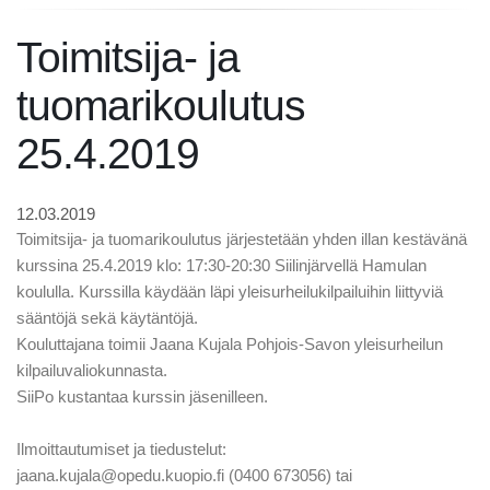
Toimitsija- ja
tuomarikoulutus
25.4.2019
12.03.2019
Toimitsija- ja tuomarikoulutus järjestetään yhden illan kestävänä
kurssina 25.4.2019 klo: 17:30-20:30 Siilinjärvellä Hamulan
koululla. Kurssilla käydään läpi yleisurheilukilpailuihin liittyviä
sääntöjä sekä käytäntöjä.
Kouluttajana toimii Jaana Kujala Pohjois-Savon yleisurheilun
kilpailuvaliokunnasta.
SiiPo kustantaa kurssin jäsenilleen.
Ilmoittautumiset ja tiedustelut:
jaana.kujala@opedu.kuopio.fi (0400 673056) tai