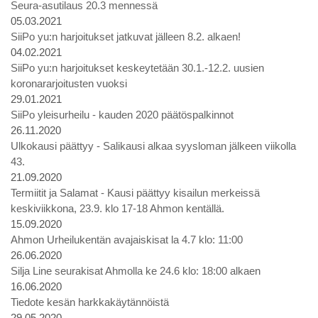
Seura-asutilaus 20.3 mennessä
05.03.2021
SiiPo yu:n harjoitukset jatkuvat jälleen 8.2. alkaen!
04.02.2021
SiiPo yu:n harjoitukset keskeytetään 30.1.-12.2. uusien
koronararjoitusten vuoksi
29.01.2021
SiiPo yleisurheilu - kauden 2020 päätöspalkinnot
26.11.2020
Ulkokausi päättyy - Salikausi alkaa syysloman jälkeen viikolla
43.
21.09.2020
Termiitit ja Salamat - Kausi päättyy kisailun merkeissä
keskiviikkona, 23.9. klo 17-18 Ahmon kentällä.
15.09.2020
Ahmon Urheilukentän avajaiskisat la 4.7 klo: 11:00
26.06.2020
Silja Line seurakisat Ahmolla ke 24.6 klo: 18:00 alkaen
16.06.2020
Tiedote kesän harkkakäytännöistä
29.05.2020