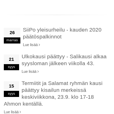
SiiPo yleisurheilu - kauden 2020
26
päätöspalkinnot
marras
Lue lisää
Ulkokausi päättyy - Salikausi alkaa
21
syysloman jälkeen viikolla 43.
syys
Lue lisää
Termiitit ja Salamat ryhmän kausi
15
päättyy kisailun merkeissä
syys
keskiviikkona, 23.9. klo 17-18
Ahmon kentällä.
Lue lisää