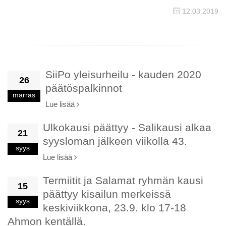
12.03.2019
SiiPo yleisurheilu - kauden 2020
26
päätöspalkinnot
marras
Lue lisää
Ulkokausi päättyy - Salikausi alkaa
21
syysloman jälkeen viikolla 43.
syys
Lue lisää
Termiitit ja Salamat ryhmän kausi
15
päättyy kisailun merkeissä
syys
keskiviikkona, 23.9. klo 17-18
Ahmon kentällä.