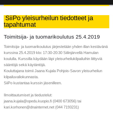
SiiPo yleisurheilun tiedotteet ja
tapahtumat
Toimitsija- ja tuomarikoulutus 25.4.2019
Toimitsija- ja tuomarikoulutus järjestetään yhden illan kestävänä
kurssina 25.4.2019 klo: 17:30-20:30 Siilinjärvellä Hamulan
koululla. Kurssilla käydään läpi yleisurheilukilpailuihin liittyviä
sääntöjä sekä käytäntöjä.
Kouluttajana toimii Jaana Kujala Pohjois-Savon yleisurheilun
kilpailuvaliokunnasta.
SiiPo kustantaa kurssin jäsenilleen.
Ilmoittautumiset ja tiedustelut:
jaana.kujala@opedu.kuopio.fi (0400 673056) tai
kari.korhonen@dnainternet.net (044 7193231)