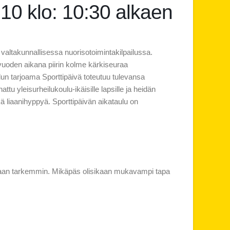
.10 klo: 10:30 alkaen
altakunnallisessa nuorisotoimintakilpailussa.
vuoden aikana piirin kolme kärkiseuraa
un tarjoama Sporttipäivä toteutuu tulevansa
tu yleisurheilukoulu-ikäisille lapsille ja heidän
ä liaanihyppyä. Sporttipäivän aikataulu on
ikkaan tarkemmin. Mikäpäs olisikaan mukavampi tapa