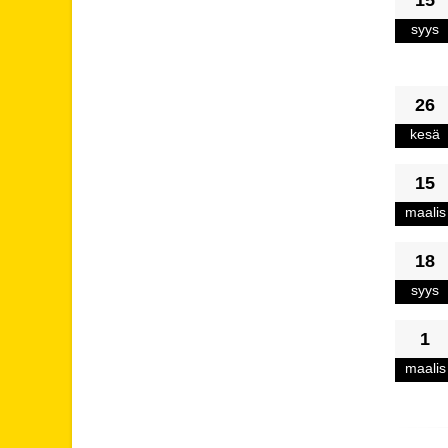
15
syys
26
kesä
15
maalis
18
syys
1
maalis