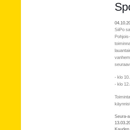
Spo
04.10.2
SiiPo sa
Pohjois-
toiminna
lauantai
vanhemmi
seuraa
- klo 10
- klo 12
Toiminta
käynnis
Seura-as
13.03.2
Kauden p