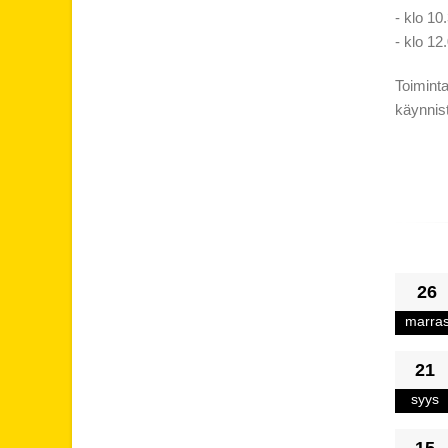
- klo 10
- klo 12
Toiminta
käynnis
26
marra
21
syys