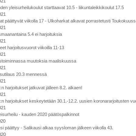
021
en yleisurheilukoulut starttaavat 10.5 - liikuntaleikkikoulut 17.5
021
at päättyvät viikolla 17 - Ulkoharkat alkavat porrastetusti Toukokuus
021
maanantaina 5.4 ei harjoituksia
021
et harjoitusvuorot viikoilla 11-13
021
ustoiminnassa muutoksia maaliskuussa
021
sutilaus 20.3 mennessä
021
:n harjoitukset jatkuvat jälleen 8.2. alkaen!
021
:n harjoitukset keskeytetään 30.1.-12.2. uusien koronararjoitusten vu
021
eisurheilu - kauden 2020 päätöspalkinnot
020
i päättyy - Salikausi alkaa syysloman jälkeen viikolla 43.
020