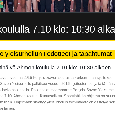
oululla 7.10 klo: 10:30 alk
o yleisurheilun tiedotteet ja tapahtumat
tipäivä Ahmon koululla 7.10 klo: 10:30 alkaen
avutti vuonna 2016 Pohjois-Savon seuroista korkeimman sijoituksen v
Savon Yleisurheilu palkitsee vuoden 2016 sijoitusten pohjalta tämän 
llisella palkinnolla. Palkinnoksi saamamme Pohjois-Savon Yleisurheil
na 7.10. Ahmon koulun liikuntasalissa. Sporttipäivän ohjelma on suunnat
lleen. Ohjelmaan sisältyy yleisurheilun toimintaratojen esittelyä sek
vanlainen: