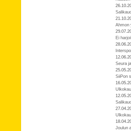
26.10.2
Salikaud
21.10.2
Ahmon yl
29.07.2
Ei harjo
28.06.2
Interspo
12.06.2
Seura ja
25.05.2
SiiPon s
16.05.2
Ulkokau
12.05.2
Salikaud
27.04.2
Ulkokau
18.04.2
Joulun 