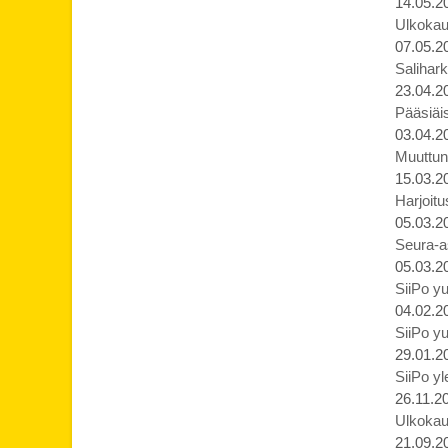
14.05.2
Ulkokaud
07.05.2
Salihark
23.04.2
Pääsiäis
03.04.2
Muuttune
15.03.2
Harjoit
05.03.2
Seura-a
05.03.2
SiiPo yu
04.02.2
SiiPo yu
29.01.2
SiiPo yl
26.11.2
Ulkokaus
21.09.2