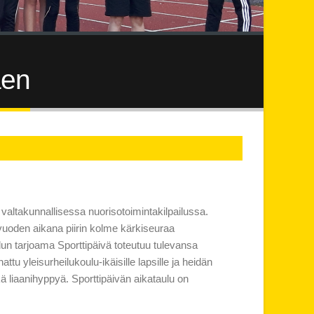
aen
altakunnallisessa nuorisotoimintakilpailussa.
vuoden aikana piirin kolme kärkiseuraa
un tarjoama Sporttipäivä toteutuu tulevansa
tu yleisurheilukoulu-ikäisille lapsille ja heidän
ä liaanihyppyä. Sporttipäivän aikataulu on