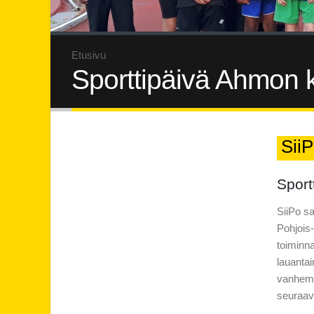
Etusivu
Sporttipäivä Ahmon k
SiiP
Sport
SiiPo sa
Pohjois-
toiminna
lauantai
vanhemmi
seuraa