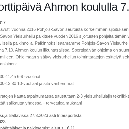
rttipäivä Ahmon koululla 7
017
avutti vuonna 2016 Pohjois-Savon seuroista korkeimman sijoituksen v
Savon Yleisurheilu palkitsee vuoden 2016 sijoitusten pohjalta tämän 
llisella palkinnolla. Palkinnoksi saamamme Pohjois-Savon Yleisurheil
na 7.10. Ahmon koulun liikuntasalissa. Sporttipäivän ohjelma on suunnat
lleen. Ohjelmaan sisältyy yleisurheilun toimintaratojen esittelyä sek
vanlainen:
.30-11.45 6-9 -vuotiaat
.00-13.30 10-vuotiaat ja sitä vanhemmat
ratojen kautta tapahtumassa tutustutaan 2-3 yleisurheilulajin tekni
tää salikautta yhdessä – tervetuloa mukaan!
uja tilattavissa 27.3.2023 asti Intersportista!
023
äättäjäiset ja palkitsemistilaisuus 16.11.