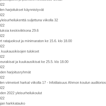
022
en harjoitukset käynnistyvät
022
eisurheilukenttä suljettuna viikolla 32
022
ituksia keskiviikkona 29.6
022
rt ratajuoksut ja minimaraton ke 15.6. klo 18.00
022
 kuukausikisojen tulokset
022
eurakisat ja kuukausikisat ke 25.5. klo 18.00
022
den harjoitusryhmät
022
en viimeiset harkat viikolla 17 - Infotilaisuus Ahmon koulun auditorio
022
den 2022 yleisurheilukoulut
022
ajan harkkatauko