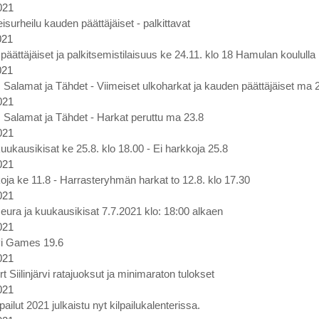
021
eisurheilu kauden päättäjäiset - palkittavat
021
äättäjäiset ja palkitsemistilaisuus ke 24.11. klo 18 Hamulan koululla
021
t, Salamat ja Tähdet - Viimeiset ulkoharkat ja kauden päättäjäiset ma 2
021
t, Salamat ja Tähdet - Harkat peruttu ma 23.8
021
uukausikisat ke 25.8. klo 18.00 - Ei harkkoja 25.8
021
oja ke 11.8 - Harrasteryhmän harkat to 12.8. klo 17.30
021
eura ja kuukausikisat 7.7.2021 klo: 18:00 alkaen
021
rvi Games 19.6
021
rt Siilinjärvi ratajuoksut ja minimaraton tulokset
021
lpailut 2021 julkaistu nyt kilpailukalenterissa.