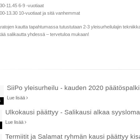
.30-11.45 6-9 -vuotiaat
.00-13.30 10-vuotiaat ja sitä vanhemmat
ratojen kautta tapahtumassa tutustutaan 2-3 yleisurheilulajin tekni
tää salikautta yhdessä – tervetuloa mukaan!
SiiPo yleisurheilu - kauden 2020 päätöspalk
Lue lisää
s
Ulkokausi päättyy - Salikausi alkaa syysloman
Lue lisää
Termiitit ja Salamat ryhmän kausi päättyy kis