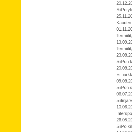
20.12.2
SiiPo yl
25.11.2
Kauden p
01.11.2
Termiiti
13.09.2
Termiiti
23.08.2
SiiPon k
20.08.2
Ei harkk
09.08.2
SiiPon s
06.07.2
Siilinjä
10.06.2
Interspo
26.05.2
SiiPo ki