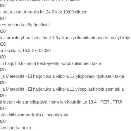
020
ne seurakisat Ahmolla ke 24.6 klo: 18:00 alkaen
020
 kesän harkkakäytännöistä
020
eisurheiluryhmät aloittavat 1.6 alkaen ja ilmoittautuminen on nyt käy
020
ujen tilaus 16.3-27.3.2020
020
:n harjoitustoiminta keskeytetty korona tilanteen takia
020
a Meteoriitit - Ei harjoituksia viikolla 12 ylioppilaskirjoitusten takia
020
a Meteoriitit - Ei harjoituksia viikolla 11 ylioppilaskirjoitusten takia
020
 lasten yleisurheilupäivä Hamulan koululla La 18.4 - PERUTTU!
020
sten hiihtolomaviikolla ei harjoituksia
020
ajan harkkatauko