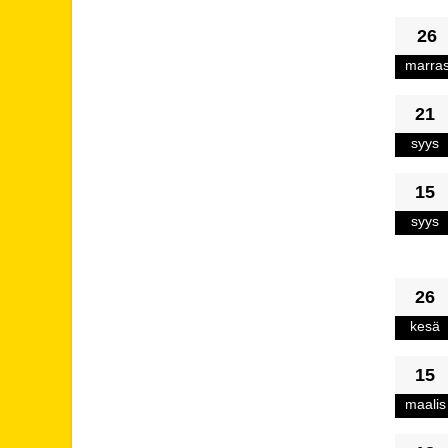
26
marra
21
syys
15
syys
26
kesä
15
maalis