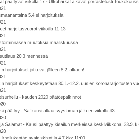
at päättyvät viikolla 17 - Ulkoharkat alkavat porrastetusti Toukokuus
021
maanantaina 5.4 ei harjoituksia
021
et harjoitusvuorot viikoilla 11-13
021
ustoiminnassa muutoksia maaliskuussa
021
sutilaus 20.3 mennessä
021
:n harjoitukset jatkuvat jälleen 8.2. alkaen!
021
:n harjoitukset keskeytetään 30.1.-12.2. uusien koronararjoitusten vu
021
eisurheilu - kauden 2020 päätöspalkinnot
020
i päättyy - Salikausi alkaa syysloman jälkeen viikolla 43.
020
t ja Salamat - Kausi päättyy kisailun merkeissä keskiviikkona, 23.9. 
020
heilukentän avajaiskisat la 4.7 klo: 11:00