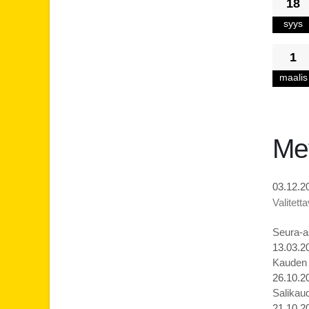
18
syys
1
maalis
Met
03.12.2
Valitet
Seura-as
13.03.2
Kauden p
26.10.2
Salikaud
21.10.2