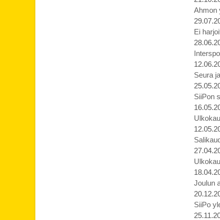
Ahmon yl
29.07.2
Ei harjo
28.06.2
Interspo
12.06.2
Seura ja
25.05.2
SiiPon s
16.05.2
Ulkokau
12.05.2
Salikaud
27.04.2
Ulkokau
18.04.2
Joulun 
20.12.2
SiiPo yl
25.11.2