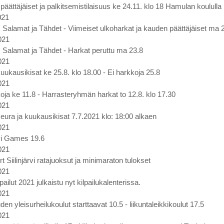
äättäjäiset ja palkitsemistilaisuus ke 24.11. klo 18 Hamulan koululla
021
t, Salamat ja Tähdet - Viimeiset ulkoharkat ja kauden päättäjäiset ma 2
021
t, Salamat ja Tähdet - Harkat peruttu ma 23.8
021
uukausikisat ke 25.8. klo 18.00 - Ei harkkoja 25.8
021
oja ke 11.8 - Harrasteryhmän harkat to 12.8. klo 17.30
021
eura ja kuukausikisat 7.7.2021 klo: 18:00 alkaen
021
rvi Games 19.6
021
rt Siilinjärvi ratajuoksut ja minimaraton tulokset
021
lpailut 2021 julkaistu nyt kilpailukalenterissa.
021
en yleisurheilukoulut starttaavat 10.5 - liikuntaleikkikoulut 17.5
021