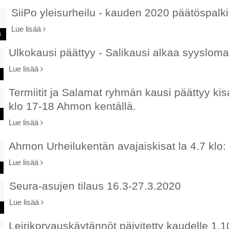
SiiPo yleisurheilu - kauden 2020 päätöspalk
Lue lisää
s
Ulkokausi päättyy - Salikausi alkaa syysloman
Lue lisää
Termiitit ja Salamat ryhmän kausi päättyy kis
klo 17-18 Ahmon kentällä.
Lue lisää
Ahmon Urheilukentän avajaiskisat la 4.7 klo:
Lue lisää
Seura-asujen tilaus 16.3-27.3.2020
Lue lisää
Leirikorvauskäytännöt päivitetty kaudelle 1.1