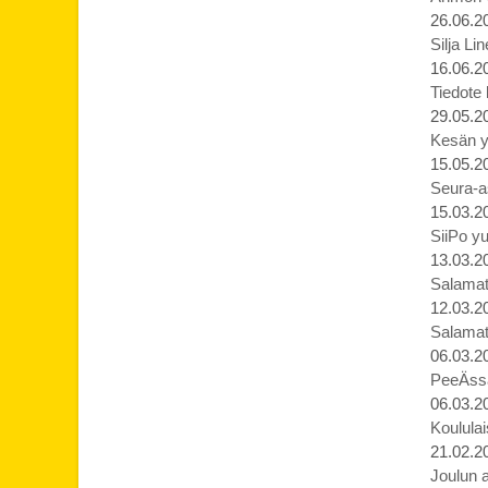
26.06.2
Silja Li
16.06.2
Tiedote
29.05.2
Kesän yl
15.05.2
Seura-as
15.03.2
SiiPo yu
13.03.2
Salamat j
12.03.2
Salamat j
06.03.2
PeeÄssä
06.03.2
Koululai
21.02.2
Joulun 