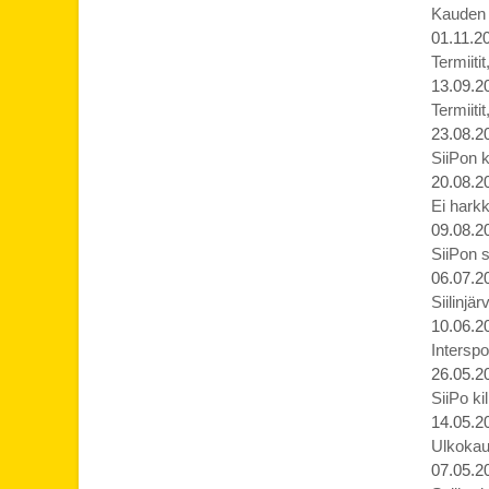
Kauden p
01.11.2
Termiiti
13.09.2
Termiiti
23.08.2
SiiPon k
20.08.2
Ei harkk
09.08.2
SiiPon s
06.07.2
Siilinjä
10.06.2
Interspo
26.05.2
SiiPo ki
14.05.2
Ulkokaud
07.05.2