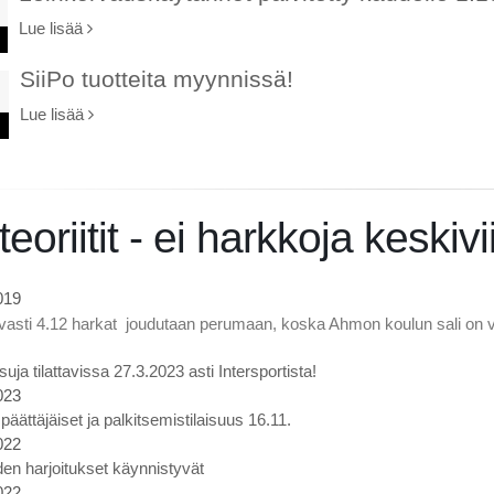
Lue lisää
SiiPo tuotteita myynnissä!
Lue lisää
eoriitit - ei harkkoja keskiv
019
tavasti 4.12 harkat joudutaan perumaan, koska Ahmon koulun sali on 
uja tilattavissa 27.3.2023 asti Intersportista!
023
äättäjäiset ja palkitsemistilaisuus 16.11.
022
en harjoitukset käynnistyvät
022