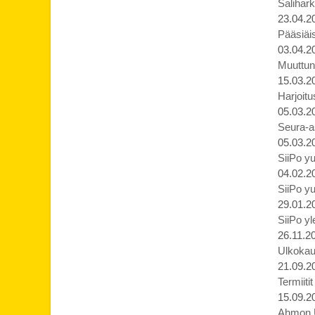
Salihark
23.04.2
Pääsiäis
03.04.2
Muuttune
15.03.2
Harjoit
05.03.2
Seura-a
05.03.2
SiiPo yu
04.02.2
SiiPo yu
29.01.2
SiiPo yl
26.11.2
Ulkokaus
21.09.2
Termiiti
15.09.2
Ahmon Ur