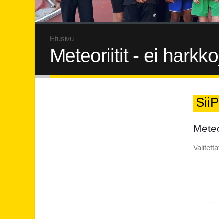
Etusivu
Meteoriitit - ei harkk
SiiP
Meteo
Valitet