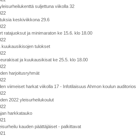
eisurheilukenttä suljettuna viikolla 32
022
ituksia keskiviikkona 29.6
022
rt ratajuoksut ja minimaraton ke 15.6. klo 18.00
022
 kuukausikisojen tulokset
022
eurakisat ja kuukausikisat ke 25.5. klo 18.00
022
den harjoitusryhmät
022
en viimeiset harkat viikolla 17 - Infotilaisuus Ahmon koulun auditorio
022
den 2022 yleisurheilukoulut
022
ajan harkkatauko
021
eisurheilu kauden päättäjäiset - palkittavat
021