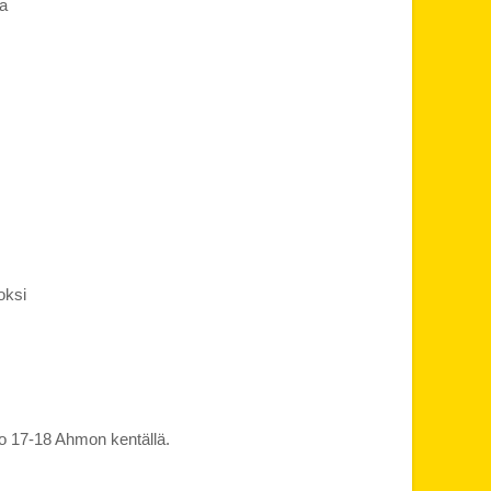
sa
oksi
klo 17-18 Ahmon kentällä.