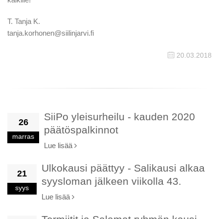
T. Tanja K.
tanja.korhonen@siilinjarvi.fi
20.03.2018
SiiPo yleisurheilu - kauden 2020
26
päätöspalkinnot
marras
Lue lisää
Ulkokausi päättyy - Salikausi alkaa
21
syysloman jälkeen viikolla 43.
syys
Lue lisää