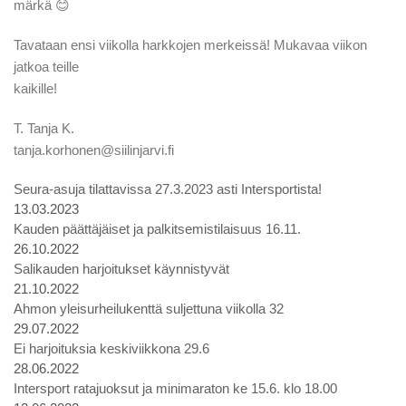
märkä 😊
Tavataan ensi viikolla harkkojen merkeissä! Mukavaa viikon
jatkoa teille
kaikille!
T. Tanja K.
tanja.korhonen@siilinjarvi.fi
Seura-asuja tilattavissa 27.3.2023 asti Intersportista!
13.03.2023
Kauden päättäjäiset ja palkitsemistilaisuus 16.11.
26.10.2022
Salikauden harjoitukset käynnistyvät
21.10.2022
Ahmon yleisurheilukenttä suljettuna viikolla 32
29.07.2022
Ei harjoituksia keskiviikkona 29.6
28.06.2022
Intersport ratajuoksut ja minimaraton ke 15.6. klo 18.00