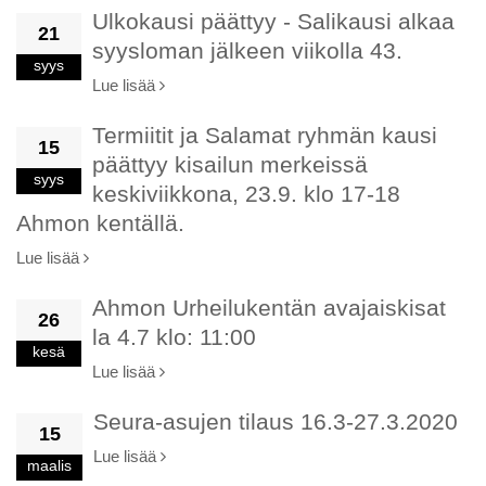
Ulkokausi päättyy - Salikausi alkaa
21
syysloman jälkeen viikolla 43.
syys
Lue lisää
Termiitit ja Salamat ryhmän kausi
15
päättyy kisailun merkeissä
syys
keskiviikkona, 23.9. klo 17-18
Ahmon kentällä.
Lue lisää
Ahmon Urheilukentän avajaiskisat
26
la 4.7 klo: 11:00
kesä
Lue lisää
Seura-asujen tilaus 16.3-27.3.2020
15
Lue lisää
maalis