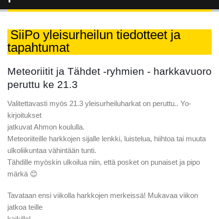
SiiPo yleisurheilun tiedotteet ja
tapahtumat
Meteoriitit ja Tähdet -ryhmien - harkkavuoro
peruttu ke 21.3
Valitettavasti myös 21.3 yleisurheiluharkat on peruttu.. Yo-
kirjoitukset
jatkuvat Ahmon koululla.
Meteoriiteille harkkojen sijalle lenkki, luistelua, hiihtoa tai muuta
ulkoliikuntaa vähintään tunti.
Tähdille myöskin ulkoilua niin, että posket on punaiset ja pipo
märkä 😊
Tavataan ensi viikolla harkkojen merkeissä! Mukavaa viikon
jatkoa teille
kaikille!