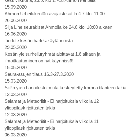
keskiviikkona, 23.9. klo 17-18 Ahmon kentällä.
15.09.2020
Ahmon Urheilukentän avajaiskisat la 4.7 klo: 11:00
26.06.2020
Silja Line seurakisat Ahmolla ke 24.6 klo: 18:00 alkaen
16.06.2020
Tiedote kesän harkkakäytännöistä
29.05.2020
Kesän yleisurheiluryhmät aloittavat 1.6 alkaen ja
ilmoittautuminen on nyt käynnissä!
15.05.2020
Seura-asujen tilaus 16.3-27.3.2020
15.03.2020
SiiPo yu:n harjoitustoiminta keskeytetty korona tilanteen takia
13.03.2020
Salamat ja Meteoriitit - Ei harjoituksia viikolla 12
ylioppilaskirjoitusten takia
12.03.2020
Salamat ja Meteoriitit - Ei harjoituksia viikolla 11
ylioppilaskirjoitusten takia
06.03.2020