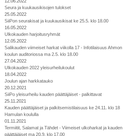
12.06.2022
Seura ja kuukausikisojen tulokset
25.05.2022
SiiPon seurakisat ja kuukausikisat ke 25.5. klo 18.00
16.05.2022
Ulkokauden harjoitusryhmät
12.05.2022
Salikauden viimeiset harkat viikolla 17 - Infotilaisuus Ahmon
koulun auditoriossa ma 2.5. klo 18.00
27.04.2022
Ulkokauden 2022 yleisurheilukoulut
18.04.2022
Joulun ajan harkkatauko
20.12.2021
SiiPo yleisurheilu kauden päättäjäiset - palkittavat
25.11.2021
Kauden päättäjäiset ja palkitsemistilaisuus ke 24.11. klo 18
Hamulan koululla
01.11.2021
Termiitit, Salamat ja Tähdet - Viimeiset ulkoharkat ja kauden
päättäjäiset ma 20.9. klo 17.00