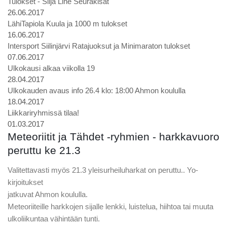
Tulokset - Silja Line Seurakisat
26.06.2017
LähiTapiola Kuula ja 1000 m tulokset
16.06.2017
Intersport Siilinjärvi Ratajuoksut ja Minimaraton tulokset
07.06.2017
Ulkokausi alkaa viikolla 19
28.04.2017
Ulkokauden avaus info 26.4 klo: 18:00 Ahmon koululla
18.04.2017
Liikkariryhmissä tilaa!
01.03.2017
Meteoriitit ja Tähdet -ryhmien - harkkavuoro
peruttu ke 21.3
Valitettavasti myös 21.3 yleisurheiluharkat on peruttu.. Yo-
kirjoitukset
jatkuvat Ahmon koululla.
Meteoriiteille harkkojen sijalle lenkki, luistelua, hiihtoa tai muuta
ulkoliikuntaa vähintään tunti.