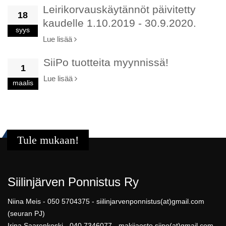
Leirikorvauskäytännöt päivitetty
18
kaudelle 1.10.2019 - 30.9.2020.
syys
Lue lisää
SiiPo tuotteita myynnissä!
1
Lue lisää
maalis
Tule mukaan!
Siilinjärven Ponnistus Ry
Niina Meis - 050 5704375 - siilinjarvenponnistus(at)gmail.com
(seuran PJ)
Irina Saarenkoski - 040 7346077 - makijaosto.siipo(at)gmail.com