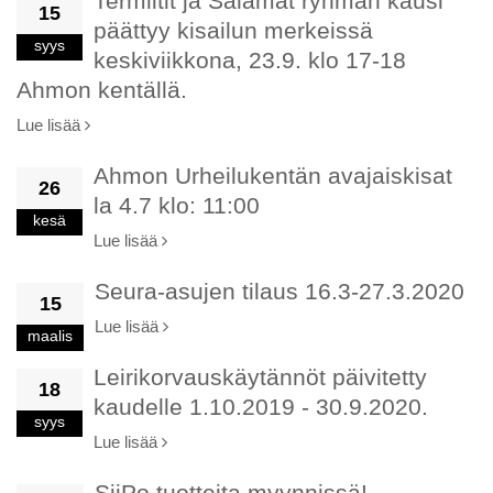
Termiitit ja Salamat ryhmän kausi
15
päättyy kisailun merkeissä
syys
keskiviikkona, 23.9. klo 17-18
Ahmon kentällä.
Lue lisää
Ahmon Urheilukentän avajaiskisat
26
la 4.7 klo: 11:00
kesä
Lue lisää
Seura-asujen tilaus 16.3-27.3.2020
15
Lue lisää
maalis
Leirikorvauskäytännöt päivitetty
18
kaudelle 1.10.2019 - 30.9.2020.
syys
Lue lisää
SiiPo tuotteita myynnissä!