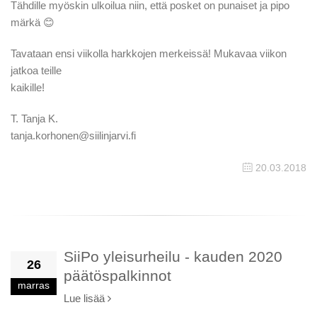
Tähdille myöskin ulkoilua niin, että posket on punaiset ja pipo
märkä 😊
Tavataan ensi viikolla harkkojen merkeissä! Mukavaa viikon
jatkoa teille
kaikille!
T. Tanja K.
tanja.korhonen@siilinjarvi.fi
20.03.2018
SiiPo yleisurheilu - kauden 2020
26
päätöspalkinnot
marras
Lue lisää