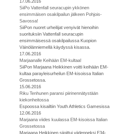
17.06.2016
SiiPo Vattenfall seuracupin ykkönen
ensimmäisen osakilpailun jälkeen Pohjois-
Savossa!
SiiPon nuoret urheilijat venyivät hienoihin
suorituksiin Vattenfall seuracupin
ensimmäisessä osakilpailussa Kuopion
Väinölänniemellä käydyssä kisassa.
17.06.2016
Marjaanalle Keihään EM-kultaa!
SiiPon Marjaana Heikkinen voitti keihään EM-
kultaa parayleisurheilun EM-kisoissa Italian
Grossetossa.
15.06.2016
Riku Tenhunen paransi piirinennätystään
kiekonheitossa
Espoossa kisailtiin Youth Athletics Gamesissa
12.06.2016
Marjaana viides kuulassa EM-kisoissa Italian
Grossetossa
Marjaana Heikkinen sijoittui viidenneksi F34-