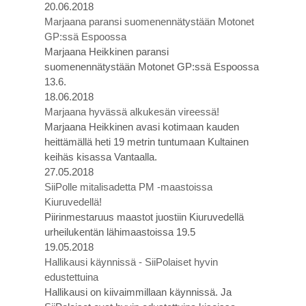
20.06.2018
Marjaana paransi suomenennätystään Motonet
GP:ssä Espoossa
Marjaana Heikkinen paransi
suomenennätystään Motonet GP:ssä Espoossa
13.6.
18.06.2018
Marjaana hyvässä alkukesän vireessä!
Marjaana Heikkinen avasi kotimaan kauden
heittämällä heti 19 metrin tuntumaan Kultainen
keihäs kisassa Vantaalla.
27.05.2018
SiiPolle mitalisadetta PM -maastoissa
Kiuruvedellä!
Piirinmestaruus maastot juostiin Kiuruvedellä
urheilukentän lähimaastoissa 19.5
19.05.2018
Hallikausi käynnissä - SiiPolaiset hyvin
edustettuina
Hallikausi on kiivaimmillaan käynnissä. Ja