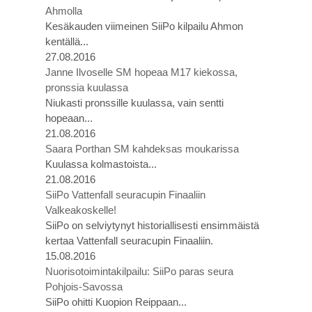
Ahmolla
Kesäkauden viimeinen SiiPo kilpailu Ahmon
kentällä...
27.08.2016
Janne Ilvoselle SM hopeaa M17 kiekossa,
pronssia kuulassa
Niukasti pronssille kuulassa, vain sentti
hopeaan...
21.08.2016
Saara Porthan SM kahdeksas moukarissa
Kuulassa kolmastoista...
21.08.2016
SiiPo Vattenfall seuracupin Finaaliin
Valkeakoskelle!
SiiPo on selviytynyt historiallisesti ensimmäistä
kertaa Vattenfall seuracupin Finaaliin.
15.08.2016
Nuorisotoimintakilpailu: SiiPo paras seura
Pohjois-Savossa
SiiPo ohitti Kuopion Reippaan...