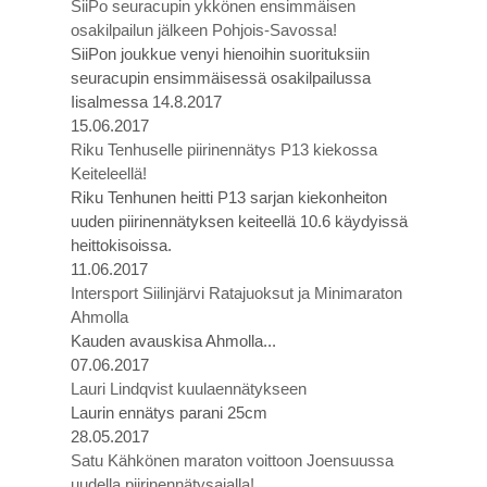
SiiPo seuracupin ykkönen ensimmäisen
osakilpailun jälkeen Pohjois-Savossa!
SiiPon joukkue venyi hienoihin suorituksiin
seuracupin ensimmäisessä osakilpailussa
Iisalmessa 14.8.2017
15.06.2017
Riku Tenhuselle piirinennätys P13 kiekossa
Keiteleellä!
Riku Tenhunen heitti P13 sarjan kiekonheiton
uuden piirinennätyksen keiteellä 10.6 käydyissä
heittokisoissa.
11.06.2017
Intersport Siilinjärvi Ratajuoksut ja Minimaraton
Ahmolla
Kauden avauskisa Ahmolla...
07.06.2017
Lauri Lindqvist kuulaennätykseen
Laurin ennätys parani 25cm
28.05.2017
Satu Kähkönen maraton voittoon Joensuussa
uudella piirinennätysajalla!