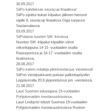
30.09.2017
SiiPo kahdeksas seuracup finaalissa!
SiiPo sijoittui tiukan kilpailun jälkeen hienosti
sijalle 8. seuracup finaalissa Giga sarjassa
Sastamalassa.
03.09.2017
SiiPolaisia nuorten SM -kisoissa
Nuorten SM -kilpailut kilpailtiin viime
viikonloppuna 14-15 -vuotiaiden osalta
Raaseporissa ja 16-17 -vuotiaiden osalta
Iisalmessa.
28.08.2017
SiiPo kahmi mitaleja piirinmestaruus viesteissä!
SiiPon viestijoukkueet putsasi palkintopöydän
Leppävirralla 20.8 järjestetyissä pm -viesteissä.
21.08.2017
Lauri Suomen edustajana 19-vuotiaiden
Pohjoismaiden mestaruuskisoissa.
Lauri Lindqvist edusti Suomea 19-vuotiaiden
Pohjoismaiden mestaruuskisoissa Ruotsin