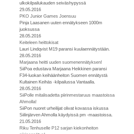
ulkokilpailukauden seiväshypyssä
29.05.2016
PKO Junior Games Joensuu
Pinja Laasanen uuten ennätykseen 1000m
juoksussa
28.05.2016
Keiteleen heittokisat
Lauri Lindqvist M19 paransi kuulaennätystään.
28.05.2016
Marjaana heitti uuden suomenennätyksen!
SiiPoa edustava Marjaana Heikkinen paransi
F34-luokan keihäänheiton Suomen ennätystä
Kultainen Keihäs -kilpailussa Vantaalla.
28.05.2016
SiiPolle mitalisadetta piirinmestaruus maastoissa
Ahmolla!
SiiPon nuoret urheilijat olivat kovassa iskussa
Siilinjärven Ahmolla käydyissä pm -maastoissa.
21.05.2016
Riku Tenhuselle P12 sarjan kiekonheiton