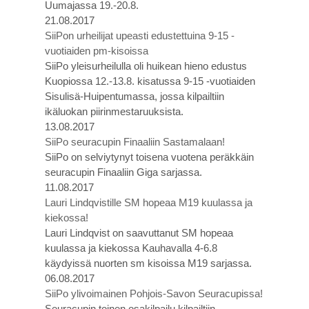
Uumajassa 19.-20.8.
21.08.2017
SiiPon urheilijat upeasti edustettuina 9-15 -
vuotiaiden pm-kisoissa
SiiPo yleisurheilulla oli huikean hieno edustus
Kuopiossa 12.-13.8. kisatussa 9-15 -vuotiaiden
Sisulisä-Huipentumassa, jossa kilpailtiin
ikäluokan piirinmestaruuksista.
13.08.2017
SiiPo seuracupin Finaaliin Sastamalaan!
SiiPo on selviytynyt toisena vuotena peräkkäin
seuracupin Finaaliin Giga sarjassa.
11.08.2017
Lauri Lindqvistille SM hopeaa M19 kuulassa ja
kiekossa!
Lauri Lindqvist on saavuttanut SM hopeaa
kuulassa ja kiekossa Kauhavalla 4-6.8
käydyissä nuorten sm kisoissa M19 sarjassa.
06.08.2017
SiiPo ylivoimainen Pohjois-Savon Seuracupissa!
Seuracupin toinen osakilpailu kilpailtiin