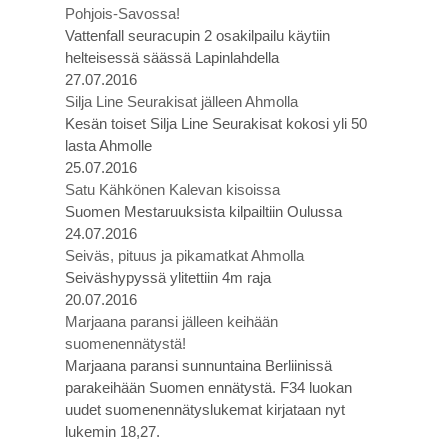
Pohjois-Savossa!
Vattenfall seuracupin 2 osakilpailu käytiin
helteisessä säässä Lapinlahdella
27.07.2016
Silja Line Seurakisat jälleen Ahmolla
Kesän toiset Silja Line Seurakisat kokosi yli 50
lasta Ahmolle
25.07.2016
Satu Kähkönen Kalevan kisoissa
Suomen Mestaruuksista kilpailtiin Oulussa
24.07.2016
Seiväs, pituus ja pikamatkat Ahmolla
Seiväshypyssä ylitettiin 4m raja
20.07.2016
Marjaana paransi jälleen keihään
suomenennätystä!
Marjaana paransi sunnuntaina Berliinissä
parakeihään Suomen ennätystä. F34 luokan
uudet suomenennätyslukemat kirjataan nyt
lukemin 18,27.