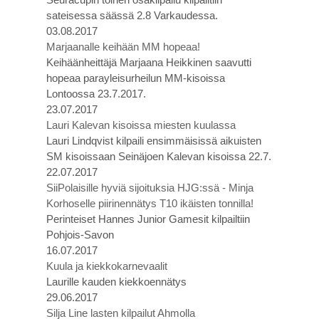
sateisessa säässä 2.8 Varkaudessa.
03.08.2017
Marjaanalle keihään MM hopeaa!
Keihäänheittäjä Marjaana Heikkinen saavutti
hopeaa parayleisurheilun MM-kisoissa
Lontoossa 23.7.2017.
23.07.2017
Lauri Kalevan kisoissa miesten kuulassa
Lauri Lindqvist kilpaili ensimmäisissä aikuisten
SM kisoissaan Seinäjoen Kalevan kisoissa 22.7.
22.07.2017
SiiPolaisille hyviä sijoituksia HJG:ssä - Minja
Korhoselle piirinennätys T10 ikäisten tonnilla!
Perinteiset Hannes Junior Gamesit kilpailtiin
Pohjois-Savon
16.07.2017
Kuula ja kiekkokarnevaalit
Laurille kauden kiekkoennätys
29.06.2017
Silja Line lasten kilpailut Ahmolla