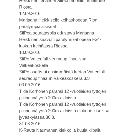
Heikkisen terveiset SiiPon nuorille urheilijoille
Riosta.
12.09.2016
Marjaana Heikkiselle keihäshopeaa Rion
paralympialaisissa!
SiiPoa seuratasolla edustava Marjaana
Heikkinen saavutti paralympiahopeaa F34-
luokan keihäässä Riossa.
10.09.2016
SiiPo Vattenfall-seuracup finaalissa
Valkeakoskella
SiiPo osallistui ensimmäistä kertaa Vattenfall
seuracup finaaliin Valkeakoskella 3.9
03.09.2016
Tilda Korhonen paransi 12 -vuotiaiden tyttöjen
piirinennätystä 200m aidoissa.
Tilda Korhonen paransi 12 -vuotiaiden tyttöjen
piirinennätystä 200m aidoissa elokuun kisoissa
jyväskylässä 30.8.
31.08.2016
K-Rauta Naumanen kiekko ja kuula kilpailu