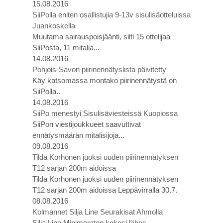
15.08.2016
SiiPolla eniten osallistujia 9-13v sisulisäotteluissa
Juankoskella
Muutama sairauspoisjäänti, silti 15 ottelijaa
SiiPosta, 11 mitalia...
14.08.2016
Pohjois-Savon piirinennätyslista päivitetty
Käy katsomassa montako piirinennätystä on
SiiPolla..
14.08.2016
SiiPo menestyi Sisulisäviesteissä Kuopiossa
SiiPon viestijoukkueet saavuttivat
ennätysmäärän mitalisijoja...
09.08.2016
Tilda Korhonen juoksi uuden piirinennätyksen
T12 sarjan 200m aidoissa
Tilda Korhonen juoksi uuden piirinennätyksen
T12 sarjan 200m aidoissa Leppävirralla 30.7.
08.08.2016
Kolmannet Silja Line Seurakisat Ahmolla
Silja Line Minimaraton kokosi lähes