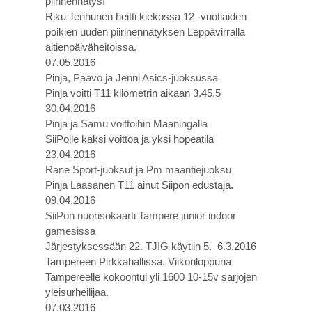
piirinennätys!
Riku Tenhunen heitti kiekossa 12 -vuotiaiden
poikien uuden piirinennätyksen Leppävirralla
äitienpäiväheitoissa.
07.05.2016
Pinja, Paavo ja Jenni Asics-juoksussa
Pinja voitti T11 kilometrin aikaan 3.45,5
30.04.2016
Pinja ja Samu voittoihin Maaningalla
SiiPolle kaksi voittoa ja yksi hopeatila
23.04.2016
Rane Sport-juoksut ja Pm maantiejuoksu
Pinja Laasanen T11 ainut Siipon edustaja.
09.04.2016
SiiPon nuorisokaarti Tampere junior indoor
gamesissa
Järjestyksessään 22. TJIG käytiin 5.–6.3.2016
Tampereen Pirkkahallissa. Viikonloppuna
Tampereelle kokoontui yli 1600 10-15v sarjojen
yleisurheilijaa.
07.03.2016