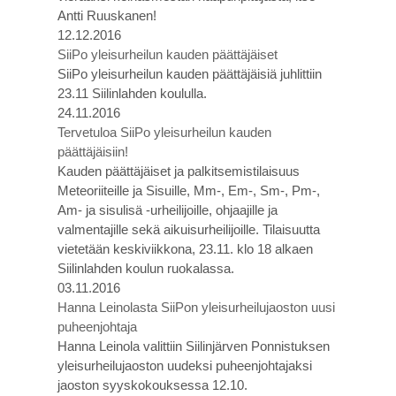
Antti Ruuskanen!
12.12.2016
SiiPo yleisurheilun kauden päättäjäiset
SiiPo yleisurheilun kauden päättäjäisiä juhlittiin
23.11 Siilinlahden koululla.
24.11.2016
Tervetuloa SiiPo yleisurheilun kauden
päättäjäisiin!
Kauden päättäjäiset ja palkitsemistilaisuus
Meteoriiteille ja Sisuille, Mm-, Em-, Sm-, Pm-,
Am- ja sisulisä -urheilijoille, ohjaajille ja
valmentajille sekä aikuisurheilijoille. Tilaisuutta
vietetään keskiviikkona, 23.11. klo 18 alkaen
Siilinlahden koulun ruokalassa.
03.11.2016
Hanna Leinolasta SiiPon yleisurheilujaoston uusi
puheenjohtaja
Hanna Leinola valittiin Siilinjärven Ponnistuksen
yleisurheilujaoston uudeksi puheenjohtajaksi
jaoston syyskokouksessa 12.10.