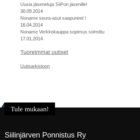
Uusia jäsenetuja SiiPon jäsenille!
30.09.2014
Noname seura-asut saapuneet !
16.04.2014
Noname Verkkokauppa sopimus solmittu
17.01.2014
Tuoreimmat uutiset
U
utis
arkistoon
Tule mukaan!
Siilinjärven Ponnistus Ry