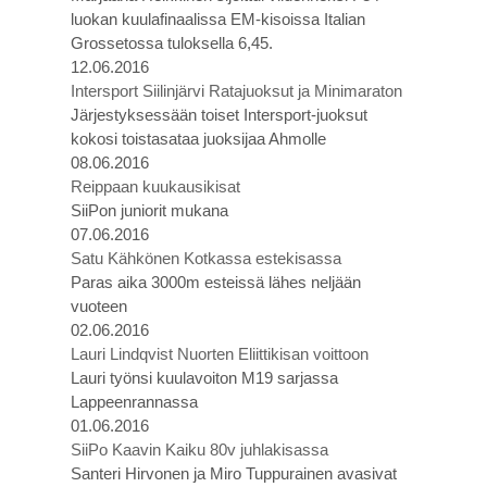
luokan kuulafinaalissa EM-kisoissa Italian
Grossetossa tuloksella 6,45.
12.06.2016
Intersport Siilinjärvi Ratajuoksut ja Minimaraton
Järjestyksessään toiset Intersport-juoksut
kokosi toistasataa juoksijaa Ahmolle
08.06.2016
Reippaan kuukausikisat
SiiPon juniorit mukana
07.06.2016
Satu Kähkönen Kotkassa estekisassa
Paras aika 3000m esteissä lähes neljään
vuoteen
02.06.2016
Lauri Lindqvist Nuorten Eliittikisan voittoon
Lauri työnsi kuulavoiton M19 sarjassa
Lappeenrannassa
01.06.2016
SiiPo Kaavin Kaiku 80v juhlakisassa
Santeri Hirvonen ja Miro Tuppurainen avasivat