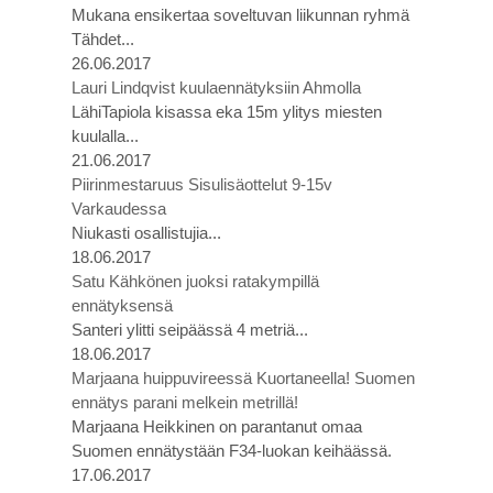
Mukana ensikertaa soveltuvan liikunnan ryhmä
Tähdet...
26.06.2017
Lauri Lindqvist kuulaennätyksiin Ahmolla
LähiTapiola kisassa eka 15m ylitys miesten
kuulalla...
21.06.2017
Piirinmestaruus Sisulisäottelut 9-15v
Varkaudessa
Niukasti osallistujia...
18.06.2017
Satu Kähkönen juoksi ratakympillä
ennätyksensä
Santeri ylitti seipäässä 4 metriä...
18.06.2017
Marjaana huippuvireessä Kuortaneella! Suomen
ennätys parani melkein metrillä!
Marjaana Heikkinen on parantanut omaa
Suomen ennätystään F34-luokan keihäässä.
17.06.2017