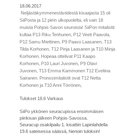
18.06.2017
Neljästäkymmenestäviidestä kisaajasta 15 oli
SiiPosta ja 12 piirin ulkopuolelta, eli vain 18
muista Pohjois-Savon seuroista! SiiPon mitalistit:
kultaa P13 Riku Tenhunen, P12 Veeti Paavola,
P12 Samu Miettinen, P9 Paavo Laasanen, T13
Tilda Korhonen, T12 Pinja Laasanen ja T10 Minja
Korhonen. Hopeaa ottelivat P11 Kaapo
Korhonen, P10 Lauri Juvonen, P9 Olavi
Juvonen, T13 Emma Kammonen T12 Eveliina
Sairanen. Pronssimitalistit ovat T12 Netta
Korhonen ja T10 Anni Törrönen,
Tulokset 18.6 Varkaus
SiiPo ykkönen seuracupissa ensimmäisen
piirikisan jälkeen Pohjois-Savossa.
Seuracup osakilpailu 1. kisattiin Lapinlahdella
19.6 sateisessa säässä, hienoin tuloksin!