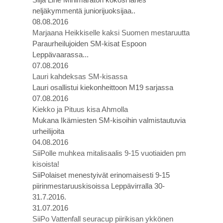
neljäkymmentä juniorijuoksijaa..
08.08.2016
Marjaana Heikkiselle kaksi Suomen mestaruutta
Paraurheilujoiden SM-kisat Espoon
Leppävaarassa...
07.08.2016
Lauri kahdeksas SM-kisassa
Lauri osallistui kiekonheittoon M19 sarjassa
07.08.2016
Kiekko ja Pituus kisa Ahmolla
Mukana Ikämiesten SM-kisoihin valmistautuvia
urheilijoita
04.08.2016
SiiPolle muhkea mitalisaalis 9-15 vuotiaiden pm
kisoista!
SiiPolaiset menestyivät erinomaisesti 9-15
piirinmestaruuskisoissa Leppävirralla 30-
31.7.2016.
31.07.2016
SiiPo Vattenfall seuracup piirikisan ykkönen