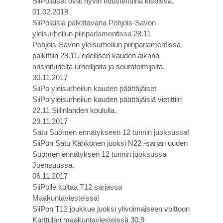
SiiPolaiset ovat hyvin edustettuina kisoissa.
01.02.2018
SiiPolaisia palkittavana Pohjois-Savon
yleisurheilun piiriparlamentissa 28.11
Pohjois-Savon yleisurheilun piiriparlamentissa
palkittiin 28.11. edellisen kauden aikana
ansioituneita urheilijoita ja seuratoimijoita.
30.11.2017
SiiPo yleisurheilun kauden päättäjäiset
SiiPo yleisurheilun kauden päättäjäisiä vietittiin
22.11 Siilinlahden koululla.
29.11.2017
Satu Suomen ennätykseen 12 tunnin juoksussa!
SiiPon Satu Kähkönen juoksi N22 -sarjan uuden
Suomen ennätyksen 12 tunnin juoksussa
Joensuussa.
06.11.2017
SiiPolle kultaa T12 sarjassa
Maakuntaviesteissä!
SiiPon T12 joukkue juoksi ylivoimaiseen voittoon
Karttulan maakuntaviesteissä 30.9