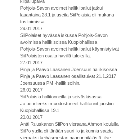
kilpailupäivä
Pohjois-Savon avoimet hallikilpailut jatkui
lauantaina 28.1 ja useita SiiPolaisia oli mukana
tositoimissa.
29.01.2017
SiiPolaiset hyvässä iskussa Pohjois-Savon
avoimissa hallikisoissa Kuopiohallissa
Pohjois-Savon avoimet hallikilpailut käynnistyivät
SiiPolaisten osalta hyvillä tuloksilla.
27.01.2017
Pinja ja Paavo Laasanen Joensuun hallikisoissa
Pinja ja Paavo Laasanen osallistuivat 21.1.2017
Joensuussa PM -hallikisoihin.
26.01.2017
SiiPolaisia hallitonneilla ja seiväskisassa
Jo perinteeksi muodostuneet hallitonnit juostiin
Kuopiohallissa 19.1
20.01.2017
Antti Ruuskanen SiiPon vieraana Ahmon koululla
SiiPo yu:lla oli tänään suuri ilo ja kunnia saada
vieraaksi keihäsmestari naapuripitäjästä, itse