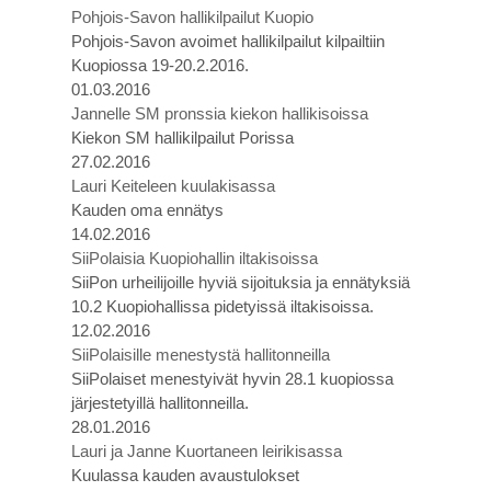
Pohjois-Savon hallikilpailut Kuopio
Pohjois-Savon avoimet hallikilpailut kilpailtiin
Kuopiossa 19-20.2.2016.
01.03.2016
Jannelle SM pronssia kiekon hallikisoissa
Kiekon SM hallikilpailut Porissa
27.02.2016
Lauri Keiteleen kuulakisassa
Kauden oma ennätys
14.02.2016
SiiPolaisia Kuopiohallin iltakisoissa
SiiPon urheilijoille hyviä sijoituksia ja ennätyksiä
10.2 Kuopiohallissa pidetyissä iltakisoissa.
12.02.2016
SiiPolaisille menestystä hallitonneilla
SiiPolaiset menestyivät hyvin 28.1 kuopiossa
järjestetyillä hallitonneilla.
28.01.2016
Lauri ja Janne Kuortaneen leirikisassa
Kuulassa kauden avaustulokset