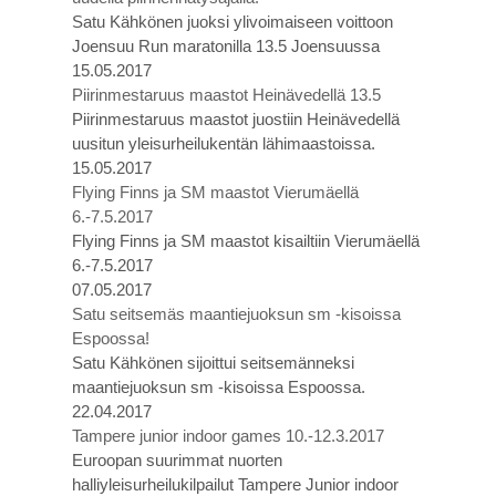
Satu Kähkönen juoksi ylivoimaiseen voittoon
Joensuu Run maratonilla 13.5 Joensuussa
15.05.2017
Piirinmestaruus maastot Heinävedellä 13.5
Piirinmestaruus maastot juostiin Heinävedellä
uusitun yleisurheilukentän lähimaastoissa.
15.05.2017
Flying Finns ja SM maastot Vierumäellä
6.-7.5.2017
Flying Finns ja SM maastot kisailtiin Vierumäellä
6.-7.5.2017
07.05.2017
Satu seitsemäs maantiejuoksun sm -kisoissa
Espoossa!
Satu Kähkönen sijoittui seitsemänneksi
maantiejuoksun sm -kisoissa Espoossa.
22.04.2017
Tampere junior indoor games 10.-12.3.2017
Euroopan suurimmat nuorten
halliyleisurheilukilpailut Tampere Junior indoor