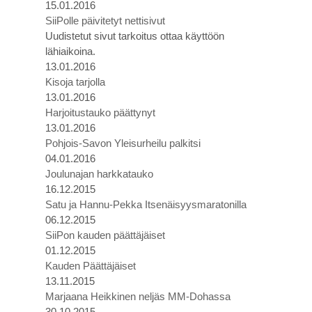
15.01.2016
SiiPolle päivitetyt nettisivut
Uudistetut sivut tarkoitus ottaa käyttöön
lähiaikoina.
13.01.2016
Kisoja tarjolla
13.01.2016
Harjoitustauko päättynyt
13.01.2016
Pohjois-Savon Yleisurheilu palkitsi
04.01.2016
Joulunajan harkkatauko
16.12.2015
Satu ja Hannu-Pekka Itsenäisyysmaratonilla
06.12.2015
SiiPon kauden päättäjäiset
01.12.2015
Kauden Päättäjäiset
13.11.2015
Marjaana Heikkinen neljäs MM-Dohassa
30.10.2015