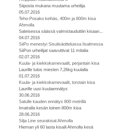
Siiposta mukana muutama urheilija
05.07.2016
Teho-Posako keihäs, 400m ja 800m kisa
Ahmolla
Sateisessa säässä valmistauduttiin kisaan...
04.07.2016
SiiPo menestyi Sisulisäotteluissa Iisalmessa
SiiPon urheilijat saavuttivat 11 mitalia
02.07.2016
Kuula- ja kiekkokarnevaalit, perjantain kisa
Laurille tulos miesten 7,26kg kuulalla
01.07.2016
Kuula- ja kiekkokarnevaalit, torstain kisa
Laurille uusi kuulaennätys
30.06.2016
Satulle kauden ennätys 800 metrillä
Imatralla kesän toinen 800m kisa
28.06.2016
Silja Line seurakisat Ahmolla
Hieman yli 60 lasta kisaili Ahmolla kesä