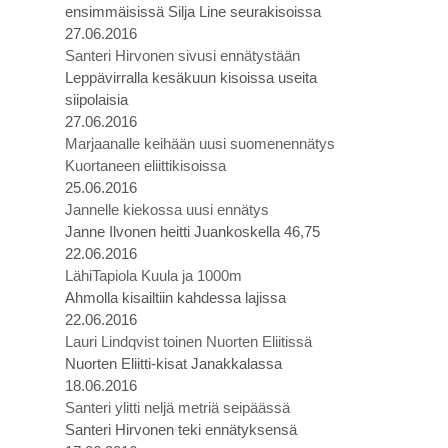
ensimmäisissä Silja Line seurakisoissa
27.06.2016
Santeri Hirvonen sivusi ennätystään
Leppävirralla kesäkuun kisoissa useita
siipolaisia
27.06.2016
Marjaanalle keihään uusi suomenennätys
Kuortaneen eliittikisoissa
25.06.2016
Jannelle kiekossa uusi ennätys
Janne Ilvonen heitti Juankoskella 46,75
22.06.2016
LähiTapiola Kuula ja 1000m
Ahmolla kisailtiin kahdessa lajissa
22.06.2016
Lauri Lindqvist toinen Nuorten Eliitissä
Nuorten Eliitti-kisat Janakkalassa
18.06.2016
Santeri ylitti neljä metriä seipäässä
Santeri Hirvonen teki ennätyksensä