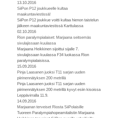
13.10.2016
SiiPon P12 joukkueelle kultaa
maakuntaviestissä!
SiiPon P12 joukkue voitti kultaa hienon taistelun
jälkeen maakuntaviestissä Karttulassa
02.10.2016
Rion paralympialaiset: Marjaana seitsemäs
sivulajissaan kuulassa
Marjaana Heikkinen sijoittui sijalle 7.
sivulajissaan kuulassa F34 luokassa Rion
paralympialaisissa.
15.09.2016
Pinja Laasanen juoksi T11 sarjan uuden
piirinennätyksen 200 metrillä
Pinja Laasanen juoksi T11 sarjan uuden
piirinennätyksen 200 metrillä kyvyt esiin kisoissa
Leppävirralla 11.9.
14.09.2016
Marjaanan terveiset Riosta SiiPolaisille
Tuoreen Paralympiahopeamitalistin Marjaana