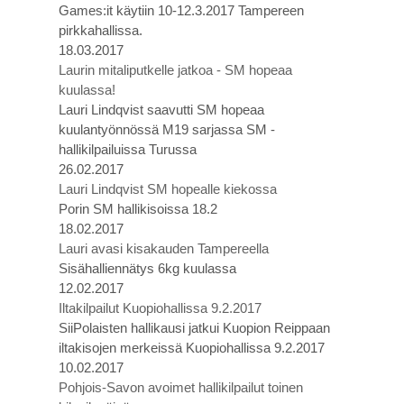
Games:it käytiin 10-12.3.2017 Tampereen
pirkkahallissa.
18.03.2017
Laurin mitaliputkelle jatkoa - SM hopeaa
kuulassa!
Lauri Lindqvist saavutti SM hopeaa
kuulantyönnössä M19 sarjassa SM -
hallikilpailuissa Turussa
26.02.2017
Lauri Lindqvist SM hopealle kiekossa
Porin SM hallikisoissa 18.2
18.02.2017
Lauri avasi kisakauden Tampereella
Sisähalliennätys 6kg kuulassa
12.02.2017
Iltakilpailut Kuopiohallissa 9.2.2017
SiiPolaisten hallikausi jatkui Kuopion Reippaan
iltakisojen merkeissä Kuopiohallissa 9.2.2017
10.02.2017
Pohjois-Savon avoimet hallikilpailut toinen