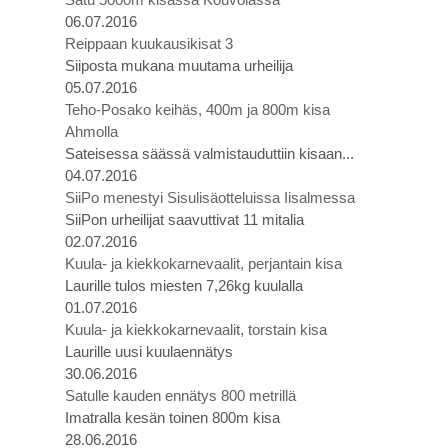
06.07.2016
Reippaan kuukausikisat 3
Siiposta mukana muutama urheilija
05.07.2016
Teho-Posako keihäs, 400m ja 800m kisa
Ahmolla
Sateisessa säässä valmistauduttiin kisaan...
04.07.2016
SiiPo menestyi Sisulisäotteluissa Iisalmessa
SiiPon urheilijat saavuttivat 11 mitalia
02.07.2016
Kuula- ja kiekkokarnevaalit, perjantain kisa
Laurille tulos miesten 7,26kg kuulalla
01.07.2016
Kuula- ja kiekkokarnevaalit, torstain kisa
Laurille uusi kuulaennätys
30.06.2016
Satulle kauden ennätys 800 metrillä
Imatralla kesän toinen 800m kisa
28.06.2016