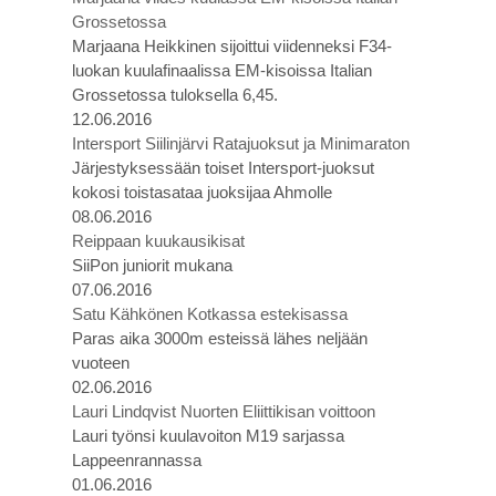
Grossetossa
Marjaana Heikkinen sijoittui viidenneksi F34-
luokan kuulafinaalissa EM-kisoissa Italian
Grossetossa tuloksella 6,45.
12.06.2016
Intersport Siilinjärvi Ratajuoksut ja Minimaraton
Järjestyksessään toiset Intersport-juoksut
kokosi toistasataa juoksijaa Ahmolle
08.06.2016
Reippaan kuukausikisat
SiiPon juniorit mukana
07.06.2016
Satu Kähkönen Kotkassa estekisassa
Paras aika 3000m esteissä lähes neljään
vuoteen
02.06.2016
Lauri Lindqvist Nuorten Eliittikisan voittoon
Lauri työnsi kuulavoiton M19 sarjassa
Lappeenrannassa
01.06.2016