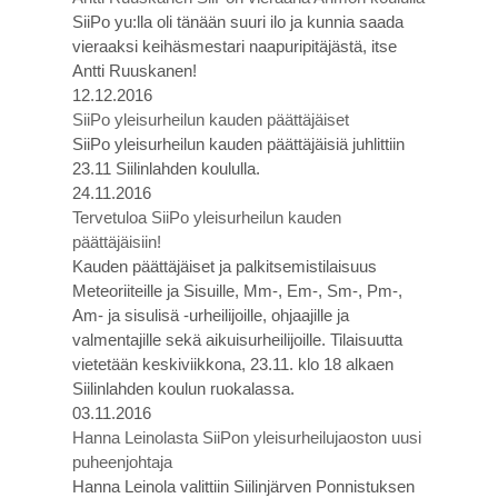
SiiPo yu:lla oli tänään suuri ilo ja kunnia saada
vieraaksi keihäsmestari naapuripitäjästä, itse
Antti Ruuskanen!
12.12.2016
SiiPo yleisurheilun kauden päättäjäiset
SiiPo yleisurheilun kauden päättäjäisiä juhlittiin
23.11 Siilinlahden koululla.
24.11.2016
Tervetuloa SiiPo yleisurheilun kauden
päättäjäisiin!
Kauden päättäjäiset ja palkitsemistilaisuus
Meteoriiteille ja Sisuille, Mm-, Em-, Sm-, Pm-,
Am- ja sisulisä -urheilijoille, ohjaajille ja
valmentajille sekä aikuisurheilijoille. Tilaisuutta
vietetään keskiviikkona, 23.11. klo 18 alkaen
Siilinlahden koulun ruokalassa.
03.11.2016
Hanna Leinolasta SiiPon yleisurheilujaoston uusi
puheenjohtaja
Hanna Leinola valittiin Siilinjärven Ponnistuksen