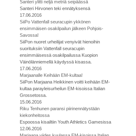
Santeri ylitti neljä metriä seipäässä
Santeri Hirvonen teki ennätyksensä
17.06.2016
SiiPo Vattenfall seuracupin ykkönen
ensimmäisen osakilpailun jälkeen Pohjois-
Savossa!
SiiPon nuoret urheilijat venyivät hienoihin
suorituksiin Vattenfall seuracupin
ensimmäisessä osakilpailussa Kuopion
Väinölänniemellä käydyssä kisassa.
17.06.2016
Marjaanalle Keihään EM-kultaa!
SiiPon Marjaana Heikkinen voitti keihään EM-
kultaa parayleisurheilun EM-kisoissa Italian
Grossetossa.
15.06.2016
Riku Tenhunen paransi piirinennätystään
kiekonheitossa
Espoossa kisailtiin Youth Athletics Gamesissa
12.06.2016
Marjaana viides kuulassa EM-kisoissa Italian