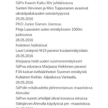
SiiPo Kaavin Kaiku 80v juhlakisassa
Santeri Hirvonen ja Miro Tuppurainen avasivat
ulkokilpailukauden seiväshypyssä
29.05.2016
PKO Junior Games Joensuu
Pinja Laasanen uuten ennätykseen 1000m
juoksussa
28.05.2016
Keiteleen heittokisat
Lauri Lindqvist M19 paransi kuulaennätystään.
28.05.2016
Marjaana heitti uuden suomenennätyksen!
SiiPoa edustava Marjaana Heikkinen paransi
F34-luokan keihäänheiton Suomen ennätystä
Kultainen Keihäs -kilpailussa Vantaalla.
28.05.2016
SiiPolle mitalisadetta piirinmestaruus maastoissa
Ahmolla!
SiiPon nuoret urheilijat olivat kovassa iskussa
Siilinjärven Ahmolla käydyissä pm -maastoissa.