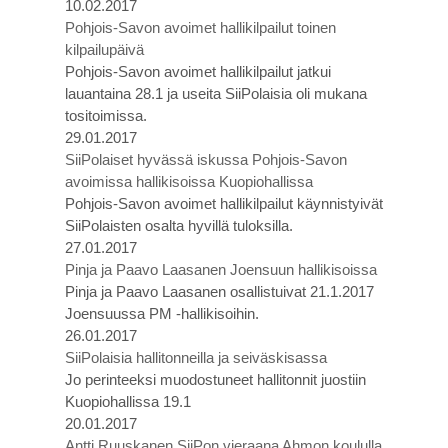
10.02.2017
Pohjois-Savon avoimet hallikilpailut toinen
kilpailupäivä
Pohjois-Savon avoimet hallikilpailut jatkui
lauantaina 28.1 ja useita SiiPolaisia oli mukana
tositoimissa.
29.01.2017
SiiPolaiset hyvässä iskussa Pohjois-Savon
avoimissa hallikisoissa Kuopiohallissa
Pohjois-Savon avoimet hallikilpailut käynnistyivät
SiiPolaisten osalta hyvillä tuloksilla.
27.01.2017
Pinja ja Paavo Laasanen Joensuun hallikisoissa
Pinja ja Paavo Laasanen osallistuivat 21.1.2017
Joensuussa PM -hallikisoihin.
26.01.2017
SiiPolaisia hallitonneilla ja seiväskisassa
Jo perinteeksi muodostuneet hallitonnit juostiin
Kuopiohallissa 19.1
20.01.2017
Antti Ruuskanen SiiPon vieraana Ahmon koululla