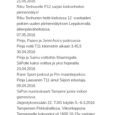
21.05.2016
Riku Tenhuselle P12 sarjan kiekonheiton
piirinennätys!
Riku Tenhunen heitti kiekossa 12 -vuotiaiden
poikien uuden piirinennätyksen Leppävirralla
äitienpäiväheitoissa.
07.05.2016
Pinja, Paavo ja Jenni Asics-juoksussa
Pinja voitti T11 kilometrin aikaan 3.45,5
30.04.2016
Pinja ja Samu voittoihin Maaningalla
SiiPolle kaksi voittoa ja yksi hopeatila
23.04.2016
Rane Sport-juoksut ja Pm maantiejuoksu
Pinja Laasanen T11 ainut Siipon edustaja.
09.04.2016
SiiPon nuorisokaarti Tampere junior indoor
gamesissa
Järjestyksessään 22. TJIG käytiin 5.–6.3.2016
Tampereen Pirkkahallissa. Viikonloppuna
Tampereelle kokoontui yli 1600 10-15v sarjojen