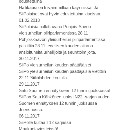
edustettuina
Hallikausi on kiivaimmillaan käynnissä. Ja
SiiPolaiset ovat hyvin edustettuina kisoissa.
01.02.2018
SiiPolaisia palkittavana Pohjois-Savon
yleisurheilun piiriparlamentissa 28.11
Pohjois-Savon yleisurheilun piiriparlamentissa
palkittiin 28.11. edellisen kauden aikana
ansioituneita urheilijoita ja seuratoimijoita.
30.11.2017
SiiPo yleisurheilun kauden päättäjäiset
SiiPo yleisurheilun kauden päättäjäisiä vietittiin
22.11 Siilinlahden koululla.
29.11.2017
Satu Suomen ennätykseen 12 tunnin juoksussa!
SiiPon Satu Kähkönen juoksi N22 -sarjan uuden
Suomen ennätyksen 12 tunnin juoksussa
Joensuussa.
06.11.2017
SiiPolle kultaa T12 sarjassa
Maakuntaviesteissä!