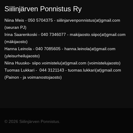
Siilinjärven Ponnistus Ry
Niina Meis - 050 5704375 - siilinjarvenponnistus(at)gmail.com
(seuran PJ)
Irina Saarenkoski - 040 7346077 - makijaosto.siipo(at)gmail.com
(mäkijaosto)
Hanna Leinola - 040 7085605 - hanna.leinola(at)gmail.com
(yleisurheilujaosto)
Niina Huusko- siipo.voimistelu(at)gmail.com (voimistelujaosto)
Tuomas Lukkari - 044 3121143 - tuomas.lukkari(at)gmail.com
(Painon - ja voimanostojaosto)
© 2026 Siilinjärven Ponnistus.