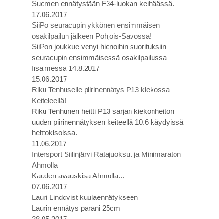
Suomen ennätystään F34-luokan keihäässä.
17.06.2017
SiiPo seuracupin ykkönen ensimmäisen
osakilpailun jälkeen Pohjois-Savossa!
SiiPon joukkue venyi hienoihin suorituksiin
seuracupin ensimmäisessä osakilpailussa
Iisalmessa 14.8.2017
15.06.2017
Riku Tenhuselle piirinennätys P13 kiekossa
Keiteleellä!
Riku Tenhunen heitti P13 sarjan kiekonheiton
uuden piirinennätyksen keiteellä 10.6 käydyissä
heittokisoissa.
11.06.2017
Intersport Siilinjärvi Ratajuoksut ja Minimaraton
Ahmolla
Kauden avauskisa Ahmolla...
07.06.2017
Lauri Lindqvist kuulaennätykseen
Laurin ennätys parani 25cm
28.05.2017