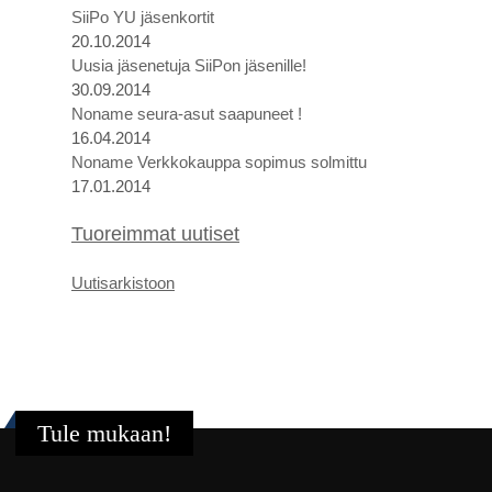
SiiPo YU jäsenkortit
20.10.2014
Uusia jäsenetuja SiiPon jäsenille!
30.09.2014
Noname seura-asut saapuneet !
16.04.2014
Noname Verkkokauppa sopimus solmittu
17.01.2014
Tuoreimmat uutiset
U
utis
arkistoon
Tule mukaan!