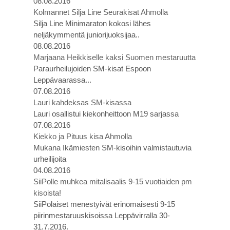
08.08.2016
Kolmannet Silja Line Seurakisat Ahmolla
Silja Line Minimaraton kokosi lähes
neljäkymmentä juniorijuoksijaa..
08.08.2016
Marjaana Heikkiselle kaksi Suomen mestaruutta
Paraurheilujoiden SM-kisat Espoon
Leppävaarassa...
07.08.2016
Lauri kahdeksas SM-kisassa
Lauri osallistui kiekonheittoon M19 sarjassa
07.08.2016
Kiekko ja Pituus kisa Ahmolla
Mukana Ikämiesten SM-kisoihin valmistautuvia
urheilijoita
04.08.2016
SiiPolle muhkea mitalisaalis 9-15 vuotiaiden pm
kisoista!
SiiPolaiset menestyivät erinomaisesti 9-15
piirinmestaruuskisoissa Leppävirralla 30-
31.7.2016.