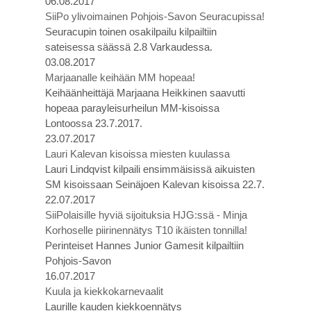
06.08.2017
SiiPo ylivoimainen Pohjois-Savon Seuracupissa!
Seuracupin toinen osakilpailu kilpailtiin
sateisessa säässä 2.8 Varkaudessa.
03.08.2017
Marjaanalle keihään MM hopeaa!
Keihäänheittäjä Marjaana Heikkinen saavutti
hopeaa parayleisurheilun MM-kisoissa
Lontoossa 23.7.2017.
23.07.2017
Lauri Kalevan kisoissa miesten kuulassa
Lauri Lindqvist kilpaili ensimmäisissä aikuisten
SM kisoissaan Seinäjoen Kalevan kisoissa 22.7.
22.07.2017
SiiPolaisille hyviä sijoituksia HJG:ssä - Minja
Korhoselle piirinennätys T10 ikäisten tonnilla!
Perinteiset Hannes Junior Gamesit kilpailtiin
Pohjois-Savon
16.07.2017
Kuula ja kiekkokarnevaalit
Laurille kauden kiekkoennätys