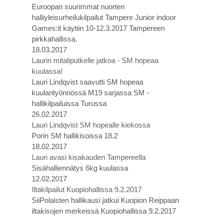
Euroopan suurimmat nuorten
halliyleisurheilukilpailut Tampere Junior indoor
Games:it käytiin 10-12.3.2017 Tampereen
pirkkahallissa.
18.03.2017
Laurin mitaliputkelle jatkoa - SM hopeaa
kuulassa!
Lauri Lindqvist saavutti SM hopeaa
kuulantyönnössä M19 sarjassa SM -
hallikilpailuissa Turussa
26.02.2017
Lauri Lindqvist SM hopealle kiekossa
Porin SM hallikisoissa 18.2
18.02.2017
Lauri avasi kisakauden Tampereella
Sisähalliennätys 6kg kuulassa
12.02.2017
Iltakilpailut Kuopiohallissa 9.2.2017
SiiPolaisten hallikausi jatkui Kuopion Reippaan
iltakisojen merkeissä Kuopiohallissa 9.2.2017