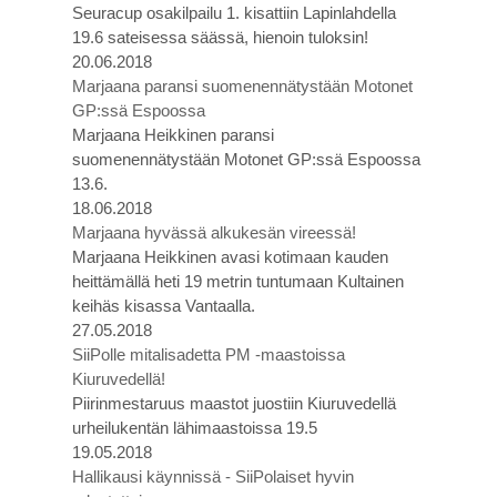
Seuracup osakilpailu 1. kisattiin Lapinlahdella
19.6 sateisessa säässä, hienoin tuloksin!
20.06.2018
Marjaana paransi suomenennätystään Motonet
GP:ssä Espoossa
Marjaana Heikkinen paransi
suomenennätystään Motonet GP:ssä Espoossa
13.6.
18.06.2018
Marjaana hyvässä alkukesän vireessä!
Marjaana Heikkinen avasi kotimaan kauden
heittämällä heti 19 metrin tuntumaan Kultainen
keihäs kisassa Vantaalla.
27.05.2018
SiiPolle mitalisadetta PM -maastoissa
Kiuruvedellä!
Piirinmestaruus maastot juostiin Kiuruvedellä
urheilukentän lähimaastoissa 19.5
19.05.2018
Hallikausi käynnissä - SiiPolaiset hyvin