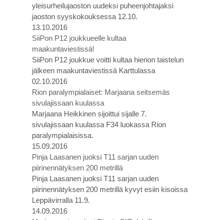
yleisurheilujaoston uudeksi puheenjohtajaksi
jaoston syyskokouksessa 12.10.
13.10.2016
SiiPon P12 joukkueelle kultaa
maakuntaviestissä!
SiiPon P12 joukkue voitti kultaa hienon taistelun
jälkeen maakuntaviestissä Karttulassa
02.10.2016
Rion paralympialaiset: Marjaana seitsemäs
sivulajissaan kuulassa
Marjaana Heikkinen sijoittui sijalle 7.
sivulajissaan kuulassa F34 luokassa Rion
paralympialaisissa.
15.09.2016
Pinja Laasanen juoksi T11 sarjan uuden
piirinennätyksen 200 metrillä
Pinja Laasanen juoksi T11 sarjan uuden
piirinennätyksen 200 metrillä kyvyt esiin kisoissa
Leppävirralla 11.9.
14.09.2016