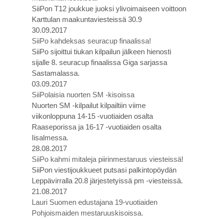
SiiPon T12 joukkue juoksi ylivoimaiseen voittoon
Karttulan maakuntaviesteissä 30.9
30.09.2017
SiiPo kahdeksas seuracup finaalissa!
SiiPo sijoittui tiukan kilpailun jälkeen hienosti
sijalle 8. seuracup finaalissa Giga sarjassa
Sastamalassa.
03.09.2017
SiiPolaisia nuorten SM -kisoissa
Nuorten SM -kilpailut kilpailtiin viime
viikonloppuna 14-15 -vuotiaiden osalta
Raaseporissa ja 16-17 -vuotiaiden osalta
Iisalmessa.
28.08.2017
SiiPo kahmi mitaleja piirinmestaruus viesteissä!
SiiPon viestijoukkueet putsasi palkintopöydän
Leppävirralla 20.8 järjestetyissä pm -viesteissä.
21.08.2017
Lauri Suomen edustajana 19-vuotiaiden
Pohjoismaiden mestaruuskisoissa.