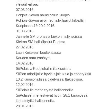
yleisurheilijaa.
07.03.2016
Pohjois-Savon hallikilpailut Kuopio
Pohjois-Savon avoimet hallikilpailut kilpailtiin
Kuopiossa 19-20.2.2016.
01.03.2016
Jannelle SM pronssia kiekon hallikisoissa
Kiekon SM hallikilpailut Porissa
27.02.2016
Lauri Keiteleen kuulakisassa
Kauden oma ennätys
14.02.2016
SiiPolaisia Kuopiohallin iltakisoissa
SiiPon urheilijoille hyviä sijoituksia ja ennätyksiä
10.2 Kuopiohallissa pidetyissä iltakisoissa.
12.02.2016
SiiPolaisille menestystä hallitonneilla
SiiPolaiset menestyivät hyvin 28.1 kuopiossa
järjestetyillä hallitonneilla.
28.01.2016