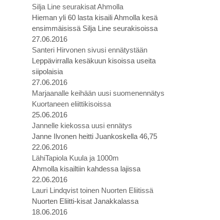
Silja Line seurakisat Ahmolla
Hieman yli 60 lasta kisaili Ahmolla kesä
ensimmäisissä Silja Line seurakisoissa
27.06.2016
Santeri Hirvonen sivusi ennätystään
Leppävirralla kesäkuun kisoissa useita
siipolaisia
27.06.2016
Marjaanalle keihään uusi suomenennätys
Kuortaneen eliittikisoissa
25.06.2016
Jannelle kiekossa uusi ennätys
Janne Ilvonen heitti Juankoskella 46,75
22.06.2016
LähiTapiola Kuula ja 1000m
Ahmolla kisailtiin kahdessa lajissa
22.06.2016
Lauri Lindqvist toinen Nuorten Eliitissä
Nuorten Eliitti-kisat Janakkalassa
18.06.2016