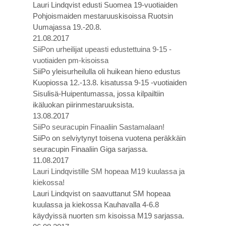
Lauri Lindqvist edusti Suomea 19-vuotiaiden
Pohjoismaiden mestaruuskisoissa Ruotsin
Uumajassa 19.-20.8.
21.08.2017
SiiPon urheilijat upeasti edustettuina 9-15 -
vuotiaiden pm-kisoissa
SiiPo yleisurheilulla oli huikean hieno edustus
Kuopiossa 12.-13.8. kisatussa 9-15 -vuotiaiden
Sisulisä-Huipentumassa, jossa kilpailtiin
ikäluokan piirinmestaruuksista.
13.08.2017
SiiPo seuracupin Finaaliin Sastamalaan!
SiiPo on selviytynyt toisena vuotena peräkkäin
seuracupin Finaaliin Giga sarjassa.
11.08.2017
Lauri Lindqvistille SM hopeaa M19 kuulassa ja
kiekossa!
Lauri Lindqvist on saavuttanut SM hopeaa
kuulassa ja kiekossa Kauhavalla 4-6.8
käydyissä nuorten sm kisoissa M19 sarjassa.