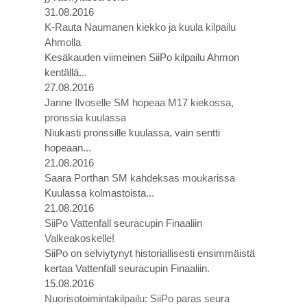
31.08.2016
K-Rauta Naumanen kiekko ja kuula kilpailu
Ahmolla
Kesäkauden viimeinen SiiPo kilpailu Ahmon
kentällä...
27.08.2016
Janne Ilvoselle SM hopeaa M17 kiekossa,
pronssia kuulassa
Niukasti pronssille kuulassa, vain sentti
hopeaan...
21.08.2016
Saara Porthan SM kahdeksas moukarissa
Kuulassa kolmastoista...
21.08.2016
SiiPo Vattenfall seuracupin Finaaliin
Valkeakoskelle!
SiiPo on selviytynyt historiallisesti ensimmäistä
kertaa Vattenfall seuracupin Finaaliin.
15.08.2016
Nuorisotoimintakilpailu: SiiPo paras seura