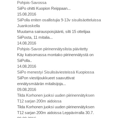
Pohjois-Savossa
SiiPo ohitti Kuopion Reippaan...
15.08.2016
SiiPolla eniten osallistujia 9-13v sisulisäotteluissa
Juankoskella
Muutama sairauspoisjäänti, silti 15 ottelijaa
SiiPosta, 11 mitalia...
14.08.2016
Pohjois-Savon piirinennätyslista päivitetty
Käy katsomassa montako piirinennätystä on
SiiPolla..
14.08.2016
SiiPo menestyi Sisulisäviesteissä Kuopiossa
SiiPon viestijoukkueet saavuttivat
ennätysmäärän mitalisijoja...
09.08.2016
Tilda Korhonen juoksi uuden piirinennätyksen
T12 sarjan 200m aidoissa
Tilda Korhonen juoksi uuden piirinennätyksen
T12 sarjan 200m aidoissa Leppävirralla 30.7.