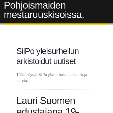
Pohjoismaiden
mestaruuskisoissa.
SiiPo yleisurheilun
arkistoidut uutiset
Täältä löydät SiiPo yleisurheilun arkistoituja
uutisia.
Lauri Suomen
edustajana 19-