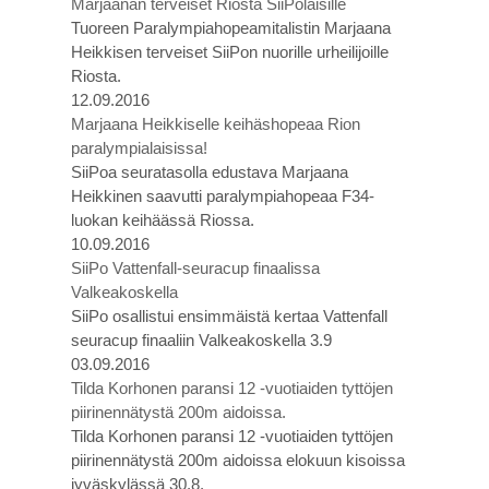
Marjaanan terveiset Riosta SiiPolaisille
Tuoreen Paralympiahopeamitalistin Marjaana
Heikkisen terveiset SiiPon nuorille urheilijoille
Riosta.
12.09.2016
Marjaana Heikkiselle keihäshopeaa Rion
paralympialaisissa!
SiiPoa seuratasolla edustava Marjaana
Heikkinen saavutti paralympiahopeaa F34-
luokan keihäässä Riossa.
10.09.2016
SiiPo Vattenfall-seuracup finaalissa
Valkeakoskella
SiiPo osallistui ensimmäistä kertaa Vattenfall
seuracup finaaliin Valkeakoskella 3.9
03.09.2016
Tilda Korhonen paransi 12 -vuotiaiden tyttöjen
piirinennätystä 200m aidoissa.
Tilda Korhonen paransi 12 -vuotiaiden tyttöjen
piirinennätystä 200m aidoissa elokuun kisoissa
jyväskylässä 30.8.