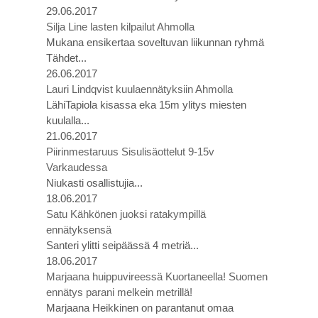
29.06.2017
Silja Line lasten kilpailut Ahmolla
Mukana ensikertaa soveltuvan liikunnan ryhmä
Tähdet...
26.06.2017
Lauri Lindqvist kuulaennätyksiin Ahmolla
LähiTapiola kisassa eka 15m ylitys miesten
kuulalla...
21.06.2017
Piirinmestaruus Sisulisäottelut 9-15v
Varkaudessa
Niukasti osallistujia...
18.06.2017
Satu Kähkönen juoksi ratakympillä
ennätyksensä
Santeri ylitti seipäässä 4 metriä...
18.06.2017
Marjaana huippuvireessä Kuortaneella! Suomen
ennätys parani melkein metrillä!
Marjaana Heikkinen on parantanut omaa