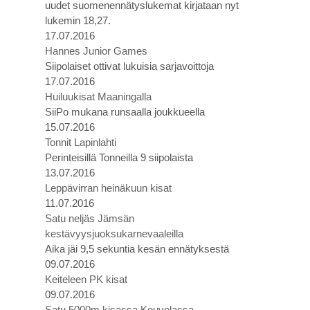
uudet suomenennätyslukemat kirjataan nyt
lukemin 18,27.
17.07.2016
Hannes Junior Games
Siipolaiset ottivat lukuisia sarjavoittoja
17.07.2016
Huiluukisat Maaningalla
SiiPo mukana runsaalla joukkueella
15.07.2016
Tonnit Lapinlahti
Perinteisillä Tonneilla 9 siipolaista
13.07.2016
Leppävirran heinäkuun kisat
11.07.2016
Satu neljäs Jämsän
kestävyysjuoksukarnevaaleilla
Aika jäi 9,5 sekuntia kesän ennätyksestä
09.07.2016
Keiteleen PK kisat
09.07.2016
Satu 5000m kisassa Kouvolassa