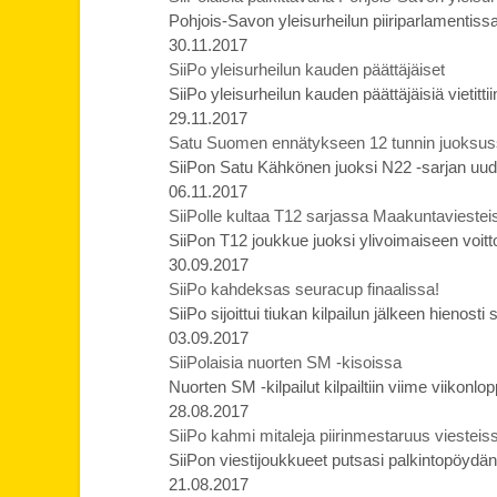
Pohjois-Savon yleisurheilun piiriparlamentissa p
30.11.2017
SiiPo yleisurheilun kauden päättäjäiset
SiiPo yleisurheilun kauden päättäjäisiä vietittii
29.11.2017
Satu Suomen ennätykseen 12 tunnin juoksus
SiiPon Satu Kähkönen juoksi N22 -sarjan u
06.11.2017
SiiPolle kultaa T12 sarjassa Maakuntaviestei
SiiPon T12 joukkue juoksi ylivoimaiseen voit
30.09.2017
SiiPo kahdeksas seuracup finaalissa!
SiiPo sijoittui tiukan kilpailun jälkeen hienos
03.09.2017
SiiPolaisia nuorten SM -kisoissa
Nuorten SM -kilpailut kilpailtiin viime viikon
28.08.2017
SiiPo kahmi mitaleja piirinmestaruus viesteis
SiiPon viestijoukkueet putsasi palkintopöydän 
21.08.2017