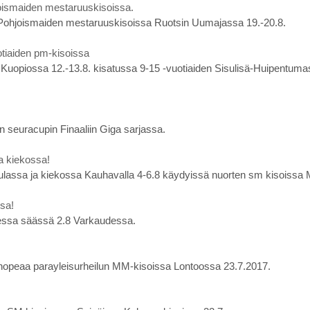
oismaiden mestaruuskisoissa.
 Pohjoismaiden mestaruuskisoissa Ruotsin Uumajassa 19.-20.8.
uotiaiden pm-kisoissa
s Kuopiossa 12.-13.8. kisatussa 9-15 -vuotiaiden Sisulisä-Huipentumass
n seuracupin Finaaliin Giga sarjassa.
a kiekossa!
ulassa ja kiekossa Kauhavalla 4-6.8 käydyissä nuorten sm kisoissa 
sa!
eisessa säässä 2.8 Varkaudessa.
 hopeaa parayleisurheilun MM-kisoissa Lontoossa 23.7.2017.