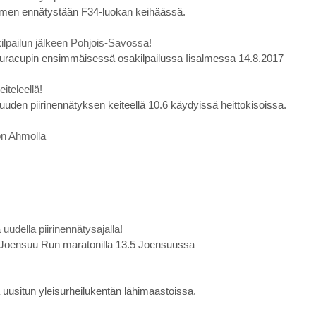
men ennätystään F34-luokan keihäässä.
lpailun jälkeen Pohjois-Savossa!
seuracupin ensimmäisessä osakilpailussa Iisalmessa 14.8.2017
iteleellä!
uuden piirinennätyksen keiteellä 10.6 käydyissä heittokisoissa.
ton Ahmolla
della piirinennätysajalla!
n Joensuu Run maratonilla 13.5 Joensuussa
 uusitun yleisurheilukentän lähimaastoissa.