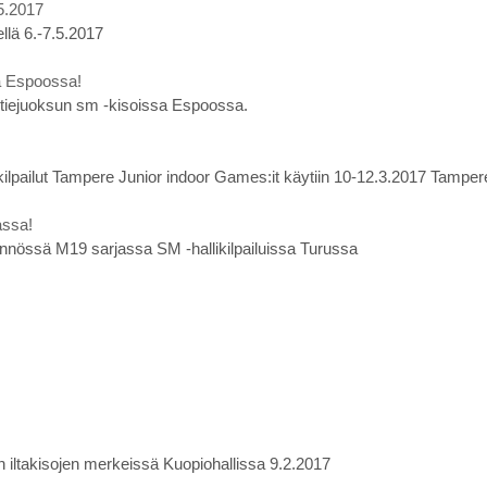
5.2017
llä 6.-7.5.2017
a Espoossa!
ntiejuoksun sm -kisoissa Espoossa.
kilpailut Tampere Junior indoor Games:it käytiin 10-12.3.2017 Tampere
assa!
nnössä M19 sarjassa SM -hallikilpailuissa Turussa
an iltakisojen merkeissä Kuopiohallissa 9.2.2017