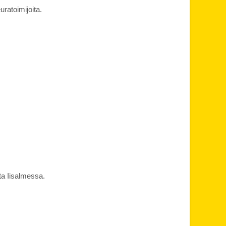
uratoimijoita.
ta Iisalmessa.