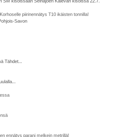
ten SM kisoissaan Seinäjoen Kalevan kisoissa 22.7.
 Korhoselle piirinennätys T10 ikäisten tonnilla!
 Pohjois-Savon
ä Tähdet...
lalla...
dessa
ensä
n ennätys parani melkein metrillä!