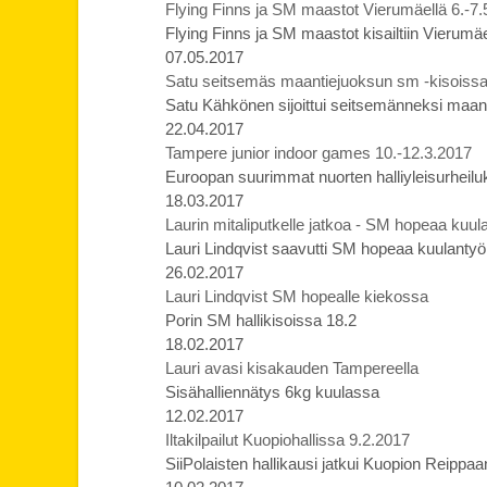
Flying Finns ja SM maastot Vierumäellä 6.-7.
Flying Finns ja SM maastot kisailtiin Vierumäe
07.05.2017
Satu seitsemäs maantiejuoksun sm -kisoiss
Satu Kähkönen sijoittui seitsemänneksi maa
22.04.2017
Tampere junior indoor games 10.-12.3.2017
Euroopan suurimmat nuorten halliyleisurheilu
18.03.2017
Laurin mitaliputkelle jatkoa - SM hopeaa kuul
Lauri Lindqvist saavutti SM hopeaa kuulantyö
26.02.2017
Lauri Lindqvist SM hopealle kiekossa
Porin SM hallikisoissa 18.2
18.02.2017
Lauri avasi kisakauden Tampereella
Sisähalliennätys 6kg kuulassa
12.02.2017
Iltakilpailut Kuopiohallissa 9.2.2017
SiiPolaisten hallikausi jatkui Kuopion Reippa