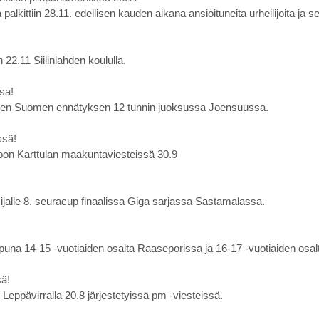
alkittiin 28.11. edellisen kauden aikana ansioituneita urheilijoita ja se
n 22.11 Siilinlahden koululla.
sa!
uden Suomen ennätyksen 12 tunnin juoksussa Joensuussa.
ssä!
toon Karttulan maakuntaviesteissä 30.9
ti sijalle 8. seuracup finaalissa Giga sarjassa Sastamalassa.
loppuna 14-15 -vuotiaiden osalta Raaseporissa ja 16-17 -vuotiaiden osal
sä!
Leppävirralla 20.8 järjestetyissä pm -viesteissä.