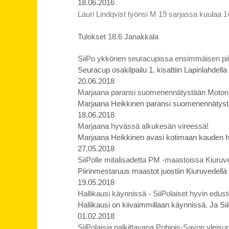
18.06.2016
Lauri Lindqvist työnsi M 19 sarjassa kuulaa 14,
Tulokset 18.6 Janakkala
SiiPo ykkönen seuracupissa ensimmäisen piir
Seuracup osakilpailu 1. kisattiin Lapinlahdell
20.06.2018
Marjaana paransi suomenennätystään Moto
Marjaana Heikkinen paransi suomenennätys
18.06.2018
Marjaana hyvässä alkukesän vireessä!
Marjaana Heikkinen avasi kotimaan kauden hei
27.05.2018
SiiPolle mitalisadetta PM -maastoissa Kiuruve
Piirinmestaruus maastot juostiin Kiuruvedellä
19.05.2018
Hallikausi käynnissä - SiiPolaiset hyvin edust
Hallikausi on kiivaimmillaan käynnissä. Ja Sii
01.02.2018
SiiPolaisia palkittavana Pohjois-Savon yleisur