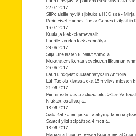
Lauri Lindqvist kilpaili ensimmäisissä aikuis
22.07.2017
SiiPolaisille hyviä sijoituksia HJG:ssä - Minja
Perinteiset Hannes Junior Gamesit kilpailtiin
16.07.2017
Kuula ja kiekkokarnevaalit
Laurille kauden kiekkoennätys
29.06.2017
Silja Line lasten kilpailut Ahmolla
Mukana ensikertaa soveltuvan liikunnan ryhm
26.06.2017
Lauri Lindqvist kuulaennätyksiin Ahmolla
LähiTapiola kisassa eka 15m ylitys miesten kuu
21.06.2017
Piirinmestaruus Sisulisäottelut 9-15v Varkau
Niukasti osallistujia...
18.06.2017
Satu Kähkönen juoksi ratakympillä ennätyks
Santeri ylitti seipäässä 4 metriä...
18.06.2017
Marjaana huippuvireessä Kuortaneella! Suome