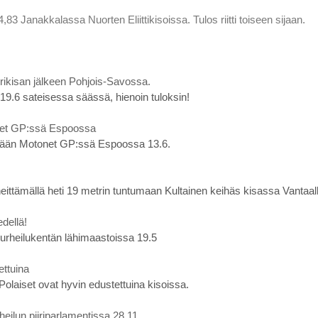
83 Janakkalassa Nuorten Eliittikisoissa. Tulos riitti toiseen sijaan.
ikisan jälkeen Pohjois-Savossa.
a 19.6 sateisessa säässä, hienoin tuloksin!
net GP:ssä Espoossa
tään Motonet GP:ssä Espoossa 13.6.
ttämällä heti 19 metrin tuntumaan Kultainen keihäs kisassa Vantaall
dellä!
 urheilukentän lähimaastoissa 19.5
ettuina
Polaiset ovat hyvin edustettuina kisoissa.
heilun piiriparlamentissa 28.11