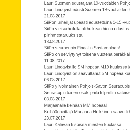
Lauri Suomen edustajana 19-vuotiaiden Pohj
Lauri Lindqvist edusti Suomea 19-vuotiaiden
21.08.2017
SiiPon urheilijat upeasti edustettuina 9-15 -v
SiiPo yleisurheilulla oli huikean hieno edustu
piirinmestaruuksista.
13.08.2017
SiiPo seuracupin Finaaliin Sastamalaan!
SiiPo on selviytynyt toisena vuotena peräkkäi
11.08.2017
Lauri Lindqvistille SM hopeaa M19 kuulassa j
Lauri Lindqvist on saavuttanut SM hopeaa ku
06.08.2017
SiiPo ylivoimainen Pohjois-Savon Seuracupis
Seuracupin toinen osakilpailu kilpailtiin sat
03.08.2017
Marjaanalle keihään MM hopeaa!
Keihäänheittäjä Marjaana Heikkinen saavutti
23.07.2017
Lauri Kalevan kisoissa miesten kuulassa