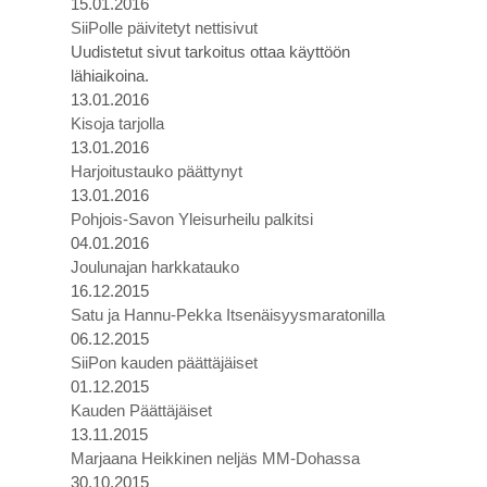
15.01.2016
SiiPolle päivitetyt nettisivut
Uudistetut sivut tarkoitus ottaa käyttöön
lähiaikoina.
13.01.2016
Kisoja tarjolla
13.01.2016
Harjoitustauko päättynyt
13.01.2016
Pohjois-Savon Yleisurheilu palkitsi
04.01.2016
Joulunajan harkkatauko
16.12.2015
Satu ja Hannu-Pekka Itsenäisyysmaratonilla
06.12.2015
SiiPon kauden päättäjäiset
01.12.2015
Kauden Päättäjäiset
13.11.2015
Marjaana Heikkinen neljäs MM-Dohassa
30.10.2015