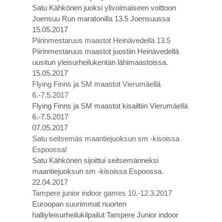
Satu Kähkönen juoksi ylivoimaiseen voittoon
Joensuu Run maratonilla 13.5 Joensuussa
15.05.2017
Piirinmestaruus maastot Heinävedellä 13.5
Piirinmestaruus maastot juostiin Heinävedellä
uusitun yleisurheilukentän lähimaastoissa.
15.05.2017
Flying Finns ja SM maastot Vierumäellä
6.-7.5.2017
Flying Finns ja SM maastot kisailtiin Vierumäellä
6.-7.5.2017
07.05.2017
Satu seitsemäs maantiejuoksun sm -kisoissa
Espoossa!
Satu Kähkönen sijoittui seitsemänneksi
maantiejuoksun sm -kisoissa Espoossa.
22.04.2017
Tampere junior indoor games 10.-12.3.2017
Euroopan suurimmat nuorten
halliyleisurheilukilpailut Tampere Junior indoor