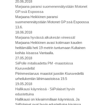
20.06.2018
Marjaana paransi suomenennätystään Motonet
GP:ssä Espoossa
Marjaana Heikkinen paransi
suomenennätystään Motonet GP:ssä Espoossa
13.6.
18.06.2018
Marjaana hyvässä alkukesän vireessä!
Marjaana Heikkinen avasi kotimaan kauden
heittämällä heti 19 metrin tuntumaan Kultainen
keihäs kisassa Vantaalla.
27.05.2018
SiiPolle mitalisadetta PM -maastoissa
Kiuruvedellä!
Piirinmestaruus maastot juostiin Kiuruvedellä
urheilukentän lähimaastoissa 19.5
19.05.2018
Hallikausi käynnissä - SiiPolaiset hyvin
edustettuina
Hallikausi on kiivaimmillaan käynnissä. Ja
SiiPolaiset ovat hyvin edustettuina kisoissa.