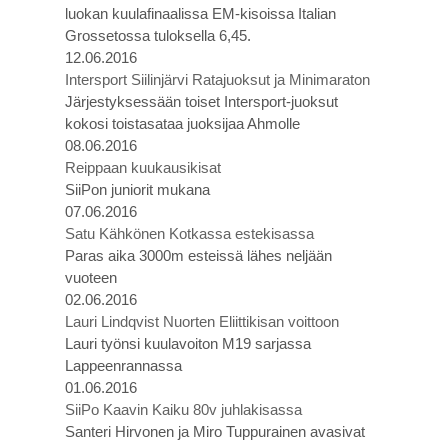
luokan kuulafinaalissa EM-kisoissa Italian
Grossetossa tuloksella 6,45.
12.06.2016
Intersport Siilinjärvi Ratajuoksut ja Minimaraton
Järjestyksessään toiset Intersport-juoksut
kokosi toistasataa juoksijaa Ahmolle
08.06.2016
Reippaan kuukausikisat
SiiPon juniorit mukana
07.06.2016
Satu Kähkönen Kotkassa estekisassa
Paras aika 3000m esteissä lähes neljään
vuoteen
02.06.2016
Lauri Lindqvist Nuorten Eliittikisan voittoon
Lauri työnsi kuulavoiton M19 sarjassa
Lappeenrannassa
01.06.2016
SiiPo Kaavin Kaiku 80v juhlakisassa
Santeri Hirvonen ja Miro Tuppurainen avasivat