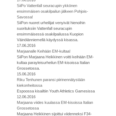
SiiPo Vattenfall seuracupin ykkönen
ensimmäisen osakilpailun jälkeen Pohjois-
Savossa!
SiiPon nuoret urheilijat venyivät hienoihin
suorituksiin Vattenfall seuracupin
ensimmäisessä osakilpailussa Kuopion
Väinölänniemellä käydyssä kisassa.
17.06.2016
Marjaanalle Keihään EM-kultaa!
SiiPon Marjaana Heikkinen voitti keihään EM-
kultaa parayleisurheilun EM-kisoissa Italian
Grossetossa.
15.06.2016
Riku Tenhunen paransi piirinennätystään
kiekonheitossa
Espoossa kisailtiin Youth Athletics Gamesissa
12.06.2016
Marjaana viides kuulassa EM-kisoissa Italian
Grossetossa
Marjaana Heikkinen sijoittui viidenneksi F34-