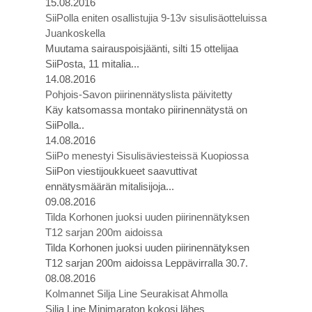
15.08.2016
SiiPolla eniten osallistujia 9-13v sisulisäotteluissa
Juankoskella
Muutama sairauspoisjäänti, silti 15 ottelijaa
SiiPosta, 11 mitalia...
14.08.2016
Pohjois-Savon piirinennätyslista päivitetty
Käy katsomassa montako piirinennätystä on
SiiPolla..
14.08.2016
SiiPo menestyi Sisulisäviesteissä Kuopiossa
SiiPon viestijoukkueet saavuttivat
ennätysmäärän mitalisijoja...
09.08.2016
Tilda Korhonen juoksi uuden piirinennätyksen
T12 sarjan 200m aidoissa
Tilda Korhonen juoksi uuden piirinennätyksen
T12 sarjan 200m aidoissa Leppävirralla 30.7.
08.08.2016
Kolmannet Silja Line Seurakisat Ahmolla
Silja Line Minimaraton kokosi lähes