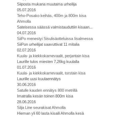
Siiposta mukana muutama urheilija
05.07.2016
Teho-Posako keihäs, 400m ja 800m kisa
Ahmolla
Sateisessa säässä valmistauduttiin kisaan...
04.07.2016
SiiPo menestyi Sisulisäotteluissa Iisalmessa
SiiPon urheilijat saavuttivat 11 mitalia
02.07.2016
Kuula- ja kiekkokarnevaalit, perjantain kisa
Laurille tulos miesten 7,26kg kuulalla
01.07.2016
Kuula- ja kiekkokarnevaalit, torstain kisa
Laurille uusi kuulaennätys
30.06.2016
Satulle kauden ennätys 800 metrillä
Imatralla kesän toinen 800m kisa
28.06.2016
Silja Line seurakisat Ahmolla
Hieman yli 60 lasta kisaili Ahmolla kesä