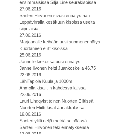
ensimmäisissä Silja Line seurakisoissa
27.06.2016
Santeri Hirvonen sivusi ennätystään
Leppävirralla kesäkuun kisoissa useita
siipolaisia
27.06.2016
Marjaanalle keihään uusi suomenennätys
Kuortaneen eliittikisoissa
25.06.2016
Jannelle kiekossa uusi ennätys
Janne Ilvonen heitti Juankoskella 46,75
22.06.2016
LähiTapiola Kuula ja 1000m
Ahmolla kisailtiin kahdessa lajissa
22.06.2016
Lauri Lindqvist toinen Nuorten Eliitissä
Nuorten Eliitti-kisat Janakkalassa
18.06.2016
Santeri ylitti neljä metriä seipäässä
Santeri Hirvonen teki ennätyksensä
17.06.2016