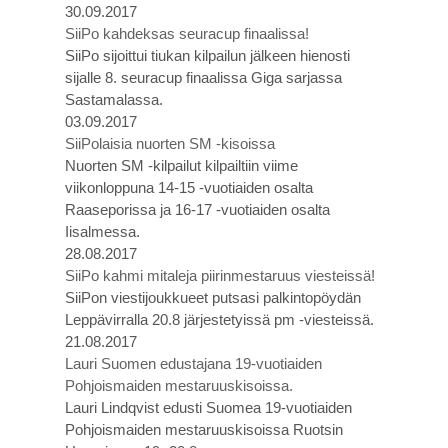
30.09.2017
SiiPo kahdeksas seuracup finaalissa!
SiiPo sijoittui tiukan kilpailun jälkeen hienosti
sijalle 8. seuracup finaalissa Giga sarjassa
Sastamalassa.
03.09.2017
SiiPolaisia nuorten SM -kisoissa
Nuorten SM -kilpailut kilpailtiin viime
viikonloppuna 14-15 -vuotiaiden osalta
Raaseporissa ja 16-17 -vuotiaiden osalta
Iisalmessa.
28.08.2017
SiiPo kahmi mitaleja piirinmestaruus viesteissä!
SiiPon viestijoukkueet putsasi palkintopöydän
Leppävirralla 20.8 järjestetyissä pm -viesteissä.
21.08.2017
Lauri Suomen edustajana 19-vuotiaiden
Pohjoismaiden mestaruuskisoissa.
Lauri Lindqvist edusti Suomea 19-vuotiaiden
Pohjoismaiden mestaruuskisoissa Ruotsin