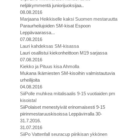
neljäkymmentä juniorijuoksijaa..
08.08.2016
Marjaana Heikkiselle kaksi Suomen mestaruutta
Paraurheilujoiden SM-kisat Espoon
Leppävaarassa...
07.08.2016
Lauri kahdeksas SM-kisassa
Lauri osallistui kiekonheittoon M19 sarjassa
07.08.2016
Kiekko ja Pituus kisa Ahmolla
Mukana Ikämiesten SM-kisoihin valmistautuvia
urheilijoita
04.08.2016
SiiPolle muhkea mitalisaalis 9-15 vuotiaiden pm
kisoista!
SiiPolaiset menestyivät erinomaisesti 9-15
piirinmestaruuskisoissa Leppävirralla 30-
31.7.2016.
31.07.2016
SiiPo Vattenfall seuracup piirikisan ykkönen