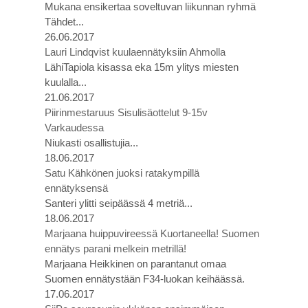
Mukana ensikertaa soveltuvan liikunnan ryhmä
Tähdet...
26.06.2017
Lauri Lindqvist kuulaennätyksiin Ahmolla
LähiTapiola kisassa eka 15m ylitys miesten
kuulalla...
21.06.2017
Piirinmestaruus Sisulisäottelut 9-15v
Varkaudessa
Niukasti osallistujia...
18.06.2017
Satu Kähkönen juoksi ratakympillä
ennätyksensä
Santeri ylitti seipäässä 4 metriä...
18.06.2017
Marjaana huippuvireessä Kuortaneella! Suomen
ennätys parani melkein metrillä!
Marjaana Heikkinen on parantanut omaa
Suomen ennätystään F34-luokan keihäässä.
17.06.2017