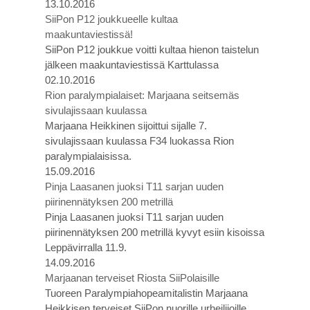
13.10.2016
SiiPon P12 joukkueelle kultaa
maakuntaviestissä!
SiiPon P12 joukkue voitti kultaa hienon taistelun
jälkeen maakuntaviestissä Karttulassa
02.10.2016
Rion paralympialaiset: Marjaana seitsemäs
sivulajissaan kuulassa
Marjaana Heikkinen sijoittui sijalle 7.
sivulajissaan kuulassa F34 luokassa Rion
paralympialaisissa.
15.09.2016
Pinja Laasanen juoksi T11 sarjan uuden
piirinennätyksen 200 metrillä
Pinja Laasanen juoksi T11 sarjan uuden
piirinennätyksen 200 metrillä kyvyt esiin kisoissa
Leppävirralla 11.9.
14.09.2016
Marjaanan terveiset Riosta SiiPolaisille
Tuoreen Paralympiahopeamitalistin Marjaana
Heikkisen terveiset SiiPon nuorille urheilijoille