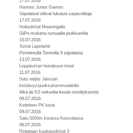
17.07.2016
Hannes Junior Games
Siipolaiset ottivat lukuisia sarjavoittoja
17.07.2016
Huiluukisat Maaningalla
SiiPo mukana runsaalla joukkueella
15.07.2016
Tonnit Lapinlahti
Perinteisillä Tonneilla 9 siipolaista
13.07.2016
Leppävirran heinäkuun kisat
11.07.2016
Satu neljäs Jämsän
kestävyysjuoksukarnevaaleilla
Aika jäi 9,5 sekuntia kesän ennätyksestä
09.07.2016
Keiteleen PK kisat
09.07.2016
Satu 5000m kisassa Kouvolassa
06.07.2016
Reippaan kuukausikisat 3