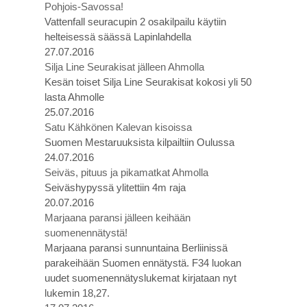
Pohjois-Savossa!
Vattenfall seuracupin 2 osakilpailu käytiin
helteisessä säässä Lapinlahdella
27.07.2016
Silja Line Seurakisat jälleen Ahmolla
Kesän toiset Silja Line Seurakisat kokosi yli 50
lasta Ahmolle
25.07.2016
Satu Kähkönen Kalevan kisoissa
Suomen Mestaruuksista kilpailtiin Oulussa
24.07.2016
Seiväs, pituus ja pikamatkat Ahmolla
Seiväshypyssä ylitettiin 4m raja
20.07.2016
Marjaana paransi jälleen keihään
suomenennätystä!
Marjaana paransi sunnuntaina Berliinissä
parakeihään Suomen ennätystä. F34 luokan
uudet suomenennätyslukemat kirjataan nyt
lukemin 18,27.