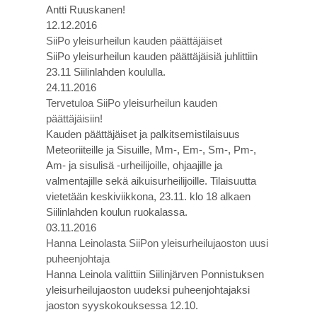
Antti Ruuskanen!
12.12.2016
SiiPo yleisurheilun kauden päättäjäiset
SiiPo yleisurheilun kauden päättäjäisiä juhlittiin
23.11 Siilinlahden koululla.
24.11.2016
Tervetuloa SiiPo yleisurheilun kauden
päättäjäisiin!
Kauden päättäjäiset ja palkitsemistilaisuus
Meteoriiteille ja Sisuille, Mm-, Em-, Sm-, Pm-,
Am- ja sisulisä -urheilijoille, ohjaajille ja
valmentajille sekä aikuisurheilijoille. Tilaisuutta
vietetään keskiviikkona, 23.11. klo 18 alkaen
Siilinlahden koulun ruokalassa.
03.11.2016
Hanna Leinolasta SiiPon yleisurheilujaoston uusi
puheenjohtaja
Hanna Leinola valittiin Siilinjärven Ponnistuksen
yleisurheilujaoston uudeksi puheenjohtajaksi
jaoston syyskokouksessa 12.10.