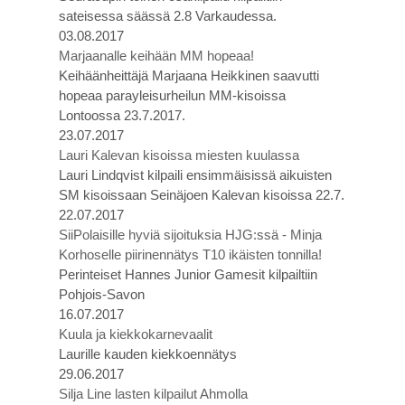
sateisessa säässä 2.8 Varkaudessa.
03.08.2017
Marjaanalle keihään MM hopeaa!
Keihäänheittäjä Marjaana Heikkinen saavutti
hopeaa parayleisurheilun MM-kisoissa
Lontoossa 23.7.2017.
23.07.2017
Lauri Kalevan kisoissa miesten kuulassa
Lauri Lindqvist kilpaili ensimmäisissä aikuisten
SM kisoissaan Seinäjoen Kalevan kisoissa 22.7.
22.07.2017
SiiPolaisille hyviä sijoituksia HJG:ssä - Minja
Korhoselle piirinennätys T10 ikäisten tonnilla!
Perinteiset Hannes Junior Gamesit kilpailtiin
Pohjois-Savon
16.07.2017
Kuula ja kiekkokarnevaalit
Laurille kauden kiekkoennätys
29.06.2017
Silja Line lasten kilpailut Ahmolla