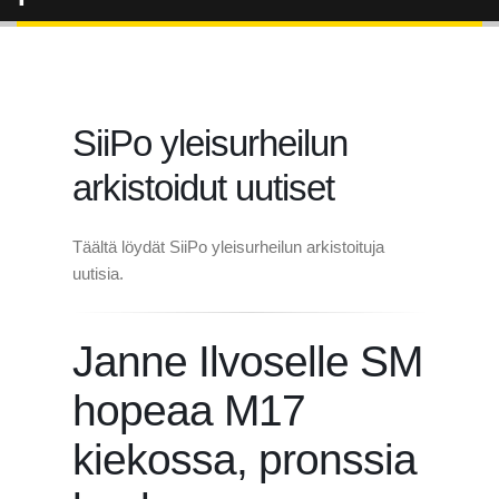
SiiPo yleisurheilun
arkistoidut uutiset
Täältä löydät SiiPo yleisurheilun arkistoituja
uutisia.
Janne Ilvoselle SM
hopeaa M17
kiekossa, pronssia