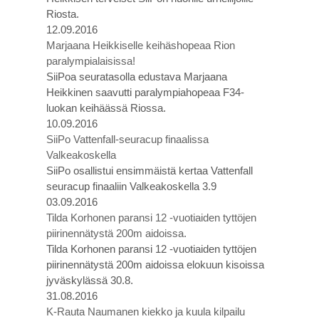
Riosta.
12.09.2016
Marjaana Heikkiselle keihäshopeaa Rion
paralympialaisissa!
SiiPoa seuratasolla edustava Marjaana
Heikkinen saavutti paralympiahopeaa F34-
luokan keihäässä Riossa.
10.09.2016
SiiPo Vattenfall-seuracup finaalissa
Valkeakoskella
SiiPo osallistui ensimmäistä kertaa Vattenfall
seuracup finaaliin Valkeakoskella 3.9
03.09.2016
Tilda Korhonen paransi 12 -vuotiaiden tyttöjen
piirinennätystä 200m aidoissa.
Tilda Korhonen paransi 12 -vuotiaiden tyttöjen
piirinennätystä 200m aidoissa elokuun kisoissa
jyväskylässä 30.8.
31.08.2016
K-Rauta Naumanen kiekko ja kuula kilpailu