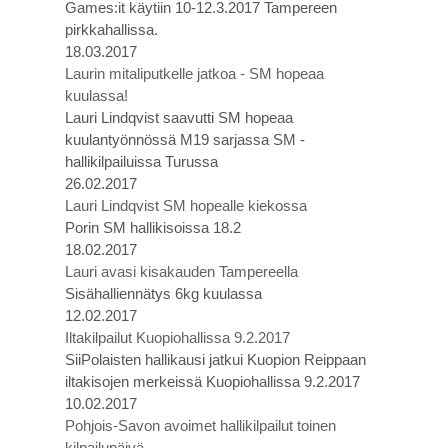
Games:it käytiin 10-12.3.2017 Tampereen
pirkkahallissa.
18.03.2017
Laurin mitaliputkelle jatkoa - SM hopeaa
kuulassa!
Lauri Lindqvist saavutti SM hopeaa
kuulantyönnössä M19 sarjassa SM -
hallikilpailuissa Turussa
26.02.2017
Lauri Lindqvist SM hopealle kiekossa
Porin SM hallikisoissa 18.2
18.02.2017
Lauri avasi kisakauden Tampereella
Sisähalliennätys 6kg kuulassa
12.02.2017
Iltakilpailut Kuopiohallissa 9.2.2017
SiiPolaisten hallikausi jatkui Kuopion Reippaan
iltakisojen merkeissä Kuopiohallissa 9.2.2017
10.02.2017
Pohjois-Savon avoimet hallikilpailut toinen
kilpailupäivä