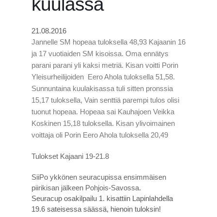
kuulassa
21.08.2016
Jannelle SM hopeaa tuloksella 48,93 Kajaanin 16
ja 17 vuotiaiden SM kisoissa. Oma ennätys
parani parani yli kaksi metriä. Kisan voitti Porin
Yleisurheilijoiden Eero Ahola tuloksella 51,58.
Sunnuntaina kuulakisassa tuli sitten pronssia
15,17 tuloksella, Vain senttiä parempi tulos olisi
tuonut hopeaa. Hopeaa sai Kauhajoen Veikka
Koskinen 15,18 tuloksella. Kisan ylivoimainen
voittaja oli Porin Eero Ahola tuloksella 20,49
Tulokset Kajaani 19-21.8
SiiPo ykkönen seuracupissa ensimmäisen
piirikisan jälkeen Pohjois-Savossa.
Seuracup osakilpailu 1. kisattiin Lapinlahdella
19.6 sateisessa säässä, hienoin tuloksin!