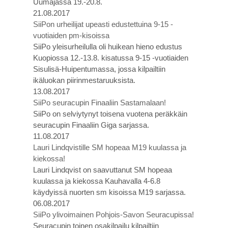
Uumajassa 19.-20.8.
21.08.2017
SiiPon urheilijat upeasti edustettuina 9-15 -
vuotiaiden pm-kisoissa
SiiPo yleisurheilulla oli huikean hieno edustus
Kuopiossa 12.-13.8. kisatussa 9-15 -vuotiaiden
Sisulisä-Huipentumassa, jossa kilpailtiin
ikäluokan piirinmestaruuksista.
13.08.2017
SiiPo seuracupin Finaaliin Sastamalaan!
SiiPo on selviytynyt toisena vuotena peräkkäin
seuracupin Finaaliin Giga sarjassa.
11.08.2017
Lauri Lindqvistille SM hopeaa M19 kuulassa ja
kiekossa!
Lauri Lindqvist on saavuttanut SM hopeaa
kuulassa ja kiekossa Kauhavalla 4-6.8
käydyissä nuorten sm kisoissa M19 sarjassa.
06.08.2017
SiiPo ylivoimainen Pohjois-Savon Seuracupissa!
Seuracupin toinen osakilpailu kilpailtiin