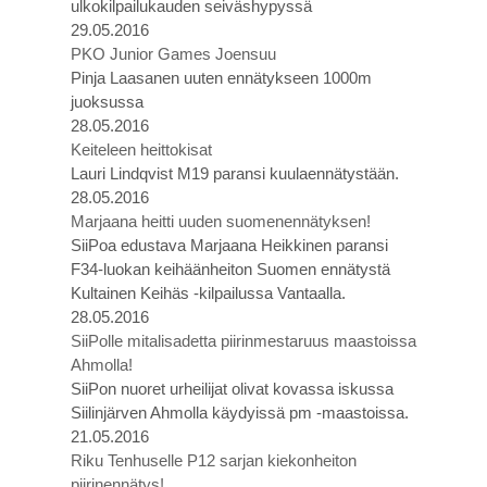
ulkokilpailukauden seiväshypyssä
29.05.2016
PKO Junior Games Joensuu
Pinja Laasanen uuten ennätykseen 1000m
juoksussa
28.05.2016
Keiteleen heittokisat
Lauri Lindqvist M19 paransi kuulaennätystään.
28.05.2016
Marjaana heitti uuden suomenennätyksen!
SiiPoa edustava Marjaana Heikkinen paransi
F34-luokan keihäänheiton Suomen ennätystä
Kultainen Keihäs -kilpailussa Vantaalla.
28.05.2016
SiiPolle mitalisadetta piirinmestaruus maastoissa
Ahmolla!
SiiPon nuoret urheilijat olivat kovassa iskussa
Siilinjärven Ahmolla käydyissä pm -maastoissa.
21.05.2016
Riku Tenhuselle P12 sarjan kiekonheiton
piirinennätys!