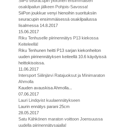
SiiPo seuracupin ykkönen ensimmäisen
osakilpailun jälkeen Pohjois-Savossa!
SiiPon joukkue venyi hienoihin suorituksiin
seuracupin ensimmäisessä osakilpailussa
Iisalmessa 14.8.2017
15.06.2017
Riku Tenhuselle piirinennätys P13 kiekossa
Keiteleellä!
Riku Tenhunen heitti P13 sarjan kiekonheiton
uuden piirinennätyksen keiteellä 10.6 käydyissä
heittokisoissa.
11.06.2017
Intersport Siilinjärvi Ratajuoksut ja Minimaraton
Ahmolla
Kauden avauskisa Ahmolla...
07.06.2017
Lauri Lindqvist kuulaennätykseen
Laurin ennätys parani 25cm
28.05.2017
Satu Kähkönen maraton voittoon Joensuussa
uudella piirinennätysajalla!