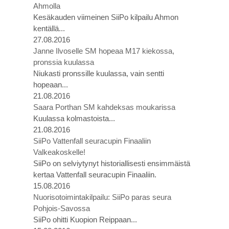
Ahmolla
Kesäkauden viimeinen SiiPo kilpailu Ahmon
kentällä...
27.08.2016
Janne Ilvoselle SM hopeaa M17 kiekossa,
pronssia kuulassa
Niukasti pronssille kuulassa, vain sentti
hopeaan...
21.08.2016
Saara Porthan SM kahdeksas moukarissa
Kuulassa kolmastoista...
21.08.2016
SiiPo Vattenfall seuracupin Finaaliin
Valkeakoskelle!
SiiPo on selviytynyt historiallisesti ensimmäistä
kertaa Vattenfall seuracupin Finaaliin.
15.08.2016
Nuorisotoimintakilpailu: SiiPo paras seura
Pohjois-Savossa
SiiPo ohitti Kuopion Reippaan...