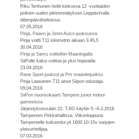
Riku Tenhunen heitti kiekossa 12 -vuotiaiden
poikien uuden piirinennätyksen Leppävirralla
äitienpäiväheitoissa.
07.05.2016
Pinja, Paavo ja Jenni Asics-juoksussa
Pinja voitti T11 kilometrin aikaan 3.45,5
30.04.2016
Pinja ja Samu voittoihin Maaningalla
SiiPolle kaksi voittoa ja yksi hopeatila
23.04.2016
Rane Sport-juoksut ja Pm maantiejuoksu
Pinja Laasanen T11 ainut Siipon edustaja.
09.04.2016
SiiPon nuorisokaarti Tampere junior indoor
gamesissa
Järjestyksessään 22. TJIG käytiin 5.–6.3.2016
Tampereen Pirkkahallissa. Viikonloppuna
Tampereelle kokoontui yli 1600 10-15v sarjojen
yleisurheilijaa.
07.03.2016