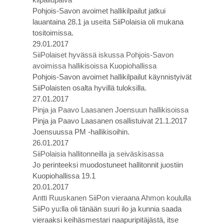
Pohjois-Savon avoimet hallikilpailut jatkui
lauantaina 28.1 ja useita SiiPolaisia oli mukana
tositoimissa.
29.01.2017
SiiPolaiset hyvässä iskussa Pohjois-Savon
avoimissa hallikisoissa Kuopiohallissa
Pohjois-Savon avoimet hallikilpailut käynnistyivät
SiiPolaisten osalta hyvillä tuloksilla.
27.01.2017
Pinja ja Paavo Laasanen Joensuun hallikisoissa
Pinja ja Paavo Laasanen osallistuivat 21.1.2017
Joensuussa PM -hallikisoihin.
26.01.2017
SiiPolaisia hallitonneilla ja seiväskisassa
Jo perinteeksi muodostuneet hallitonnit juostiin
Kuopiohallissa 19.1
20.01.2017
Antti Ruuskanen SiiPon vieraana Ahmon koululla
SiiPo yu:lla oli tänään suuri ilo ja kunnia saada
vieraaksi keihäsmestari naapuripitäjästä, itse