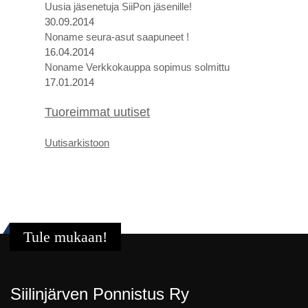
Uusia jäsenetuja SiiPon jäsenille!
30.09.2014
Noname seura-asut saapuneet !
16.04.2014
Noname Verkkokauppa sopimus solmittu
17.01.2014
Tuoreimmat uutiset
U
utis
arkistoon
Tule mukaan!
Siilinjärven Ponnistus Ry