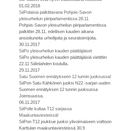
01.02.2018
SiiPolaisia palkittavana Pohjois-Savon
yleisurheilun piiriparlamentissa 28.11
Pohjois-Savon yleisurheilun piiriparlamentissa
palkittiin 28.11. edellisen kauden aikana
ansioituneita urheilijoita ja seuratoimijoita.
30.11.2017
SiiPo yleisurheilun kauden päättäjäiset
SiiPo yleisurheilun kauden päättäjäisiä vietittiin
22.11 Siilinlahden koululla.
29.11.2017
Satu Suomen ennätykseen 12 tunnin juoksussa!
SiiPon Satu Kähkönen juoksi N22 -sarjan uuden
Suomen ennätyksen 12 tunnin juoksussa
Joensuussa.
06.11.2017
SiiPolle kultaa T12 sarjassa
Maakuntaviesteissä!
SiiPon T12 joukkue juoksi ylivoimaiseen voittoon
Karttulan maakuntaviesteissä 30.9