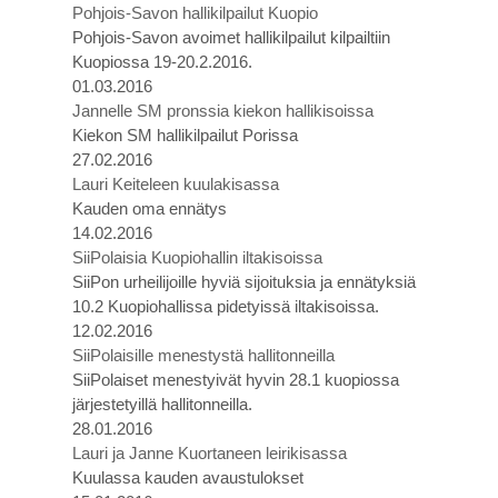
Pohjois-Savon hallikilpailut Kuopio
Pohjois-Savon avoimet hallikilpailut kilpailtiin
Kuopiossa 19-20.2.2016.
01.03.2016
Jannelle SM pronssia kiekon hallikisoissa
Kiekon SM hallikilpailut Porissa
27.02.2016
Lauri Keiteleen kuulakisassa
Kauden oma ennätys
14.02.2016
SiiPolaisia Kuopiohallin iltakisoissa
SiiPon urheilijoille hyviä sijoituksia ja ennätyksiä
10.2 Kuopiohallissa pidetyissä iltakisoissa.
12.02.2016
SiiPolaisille menestystä hallitonneilla
SiiPolaiset menestyivät hyvin 28.1 kuopiossa
järjestetyillä hallitonneilla.
28.01.2016
Lauri ja Janne Kuortaneen leirikisassa
Kuulassa kauden avaustulokset