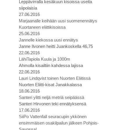
Leppävirralla kesäkuun kisoissa useita
siipolaisia
27.06.2016
Marjaanalle keihään uusi suomenennätys
Kuortaneen eliittikisoissa
25.06.2016
Jannelle kiekossa uusi ennätys
Janne Ilvonen heitti Juankoskella 46,75
22.06.2016
LähiTapiola Kuula ja 1000m
Ahmolla kisailtiin kahdessa lajissa
22.06.2016
Lauri Lindqvist toinen Nuorten Eliitissä
Nuorten Eliitti-kisat Janakkalassa
18.06.2016
Santeri ylitti neljä metriä seipäässä
Santeri Hirvonen teki ennätyksensä
17.06.2016
SiiPo Vattenfall seuracupin ykkönen
ensimmäisen osakilpailun jälkeen Pohjois-
Savossa!