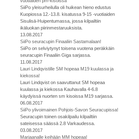
vuotiaiden pm-kisoissa
SiiPo yleisurheilulla oli huikean hieno edustus
Kuopiossa 12.-13.8. kisatussa 9-15 -vuotiaiden
Sisulisä-Huipentumassa, jossa kilpailtiin
ikäluokan piirinmestaruuksista.
13.08.2017
SiiPo seuracupin Finaaliin Sastamalaan!
SiiPo on selviytynyt toisena vuotena peräkkäin
seuracupin Finaaliin Giga sarjassa.
11.08.2017
Lauri Lindqvistille SM hopeaa M19 kuulassa ja
kiekossa!
Lauri Lindqvist on saavuttanut SM hopeaa
kuulassa ja kiekossa Kauhavalla 4-6.8
käydyissä nuorten sm kisoissa M19 sarjassa.
06.08.2017
SiiPo ylivoimainen Pohjois-Savon Seuracupissa!
Seuracupin toinen osakilpailu kilpailtiin
sateisessa säässä 2.8 Varkaudessa.
03.08.2017
Marjaanalle keihään MM hopeaa!