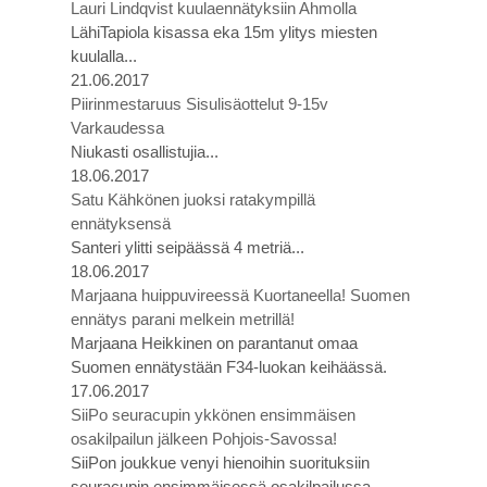
Lauri Lindqvist kuulaennätyksiin Ahmolla
LähiTapiola kisassa eka 15m ylitys miesten
kuulalla...
21.06.2017
Piirinmestaruus Sisulisäottelut 9-15v
Varkaudessa
Niukasti osallistujia...
18.06.2017
Satu Kähkönen juoksi ratakympillä
ennätyksensä
Santeri ylitti seipäässä 4 metriä...
18.06.2017
Marjaana huippuvireessä Kuortaneella! Suomen
ennätys parani melkein metrillä!
Marjaana Heikkinen on parantanut omaa
Suomen ennätystään F34-luokan keihäässä.
17.06.2017
SiiPo seuracupin ykkönen ensimmäisen
osakilpailun jälkeen Pohjois-Savossa!
SiiPon joukkue venyi hienoihin suorituksiin
seuracupin ensimmäisessä osakilpailussa