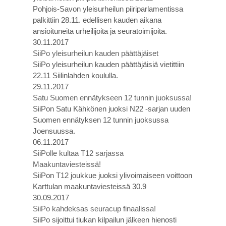
Pohjois-Savon yleisurheilun piiriparlamentissa
palkittiin 28.11. edellisen kauden aikana
ansioituneita urheilijoita ja seuratoimijoita.
30.11.2017
SiiPo yleisurheilun kauden päättäjäiset
SiiPo yleisurheilun kauden päättäjäisiä vietittiin
22.11 Siilinlahden koululla.
29.11.2017
Satu Suomen ennätykseen 12 tunnin juoksussa!
SiiPon Satu Kähkönen juoksi N22 -sarjan uuden
Suomen ennätyksen 12 tunnin juoksussa
Joensuussa.
06.11.2017
SiiPolle kultaa T12 sarjassa
Maakuntaviesteissä!
SiiPon T12 joukkue juoksi ylivoimaiseen voittoon
Karttulan maakuntaviesteissä 30.9
30.09.2017
SiiPo kahdeksas seuracup finaalissa!
SiiPo sijoittui tiukan kilpailun jälkeen hienosti