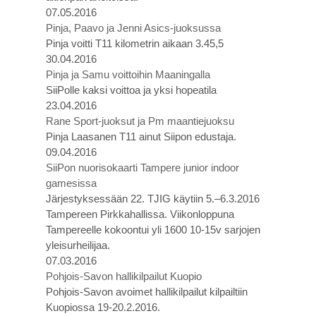
07.05.2016
Pinja, Paavo ja Jenni Asics-juoksussa
Pinja voitti T11 kilometrin aikaan 3.45,5
30.04.2016
Pinja ja Samu voittoihin Maaningalla
SiiPolle kaksi voittoa ja yksi hopeatila
23.04.2016
Rane Sport-juoksut ja Pm maantiejuoksu
Pinja Laasanen T11 ainut Siipon edustaja.
09.04.2016
SiiPon nuorisokaarti Tampere junior indoor
gamesissa
Järjestyksessään 22. TJIG käytiin 5.–6.3.2016
Tampereen Pirkkahallissa. Viikonloppuna
Tampereelle kokoontui yli 1600 10-15v sarjojen
yleisurheilijaa.
07.03.2016
Pohjois-Savon hallikilpailut Kuopio
Pohjois-Savon avoimet hallikilpailut kilpailtiin
Kuopiossa 19-20.2.2016.