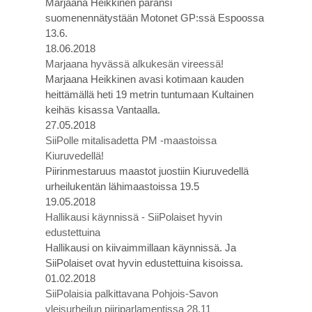
Marjaana Heikkinen paransi
suomenennätystään Motonet GP:ssä Espoossa
13.6.
18.06.2018
Marjaana hyvässä alkukesän vireessä!
Marjaana Heikkinen avasi kotimaan kauden
heittämällä heti 19 metrin tuntumaan Kultainen
keihäs kisassa Vantaalla.
27.05.2018
SiiPolle mitalisadetta PM -maastoissa
Kiuruvedellä!
Piirinmestaruus maastot juostiin Kiuruvedellä
urheilukentän lähimaastoissa 19.5
19.05.2018
Hallikausi käynnissä - SiiPolaiset hyvin
edustettuina
Hallikausi on kiivaimmillaan käynnissä. Ja
SiiPolaiset ovat hyvin edustettuina kisoissa.
01.02.2018
SiiPolaisia palkittavana Pohjois-Savon
yleisurheilun piiriparlamentissa 28.11