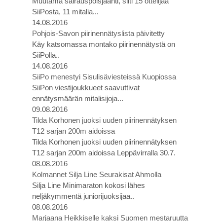
Muutama sairauspoisjäänti, silti 15 ottelijaa
SiiPosta, 11 mitalia...
14.08.2016
Pohjois-Savon piirinennätyslista päivitetty
Käy katsomassa montako piirinennätystä on
SiiPolla..
14.08.2016
SiiPo menestyi Sisulisäviesteissä Kuopiossa
SiiPon viestijoukkueet saavuttivat
ennätysmäärän mitalisijoja...
09.08.2016
Tilda Korhonen juoksi uuden piirinennätyksen
T12 sarjan 200m aidoissa
Tilda Korhonen juoksi uuden piirinennätyksen
T12 sarjan 200m aidoissa Leppävirralla 30.7.
08.08.2016
Kolmannet Silja Line Seurakisat Ahmolla
Silja Line Minimaraton kokosi lähes
neljäkymmentä juniorijuoksijaa..
08.08.2016
Marjaana Heikkiselle kaksi Suomen mestaruutta