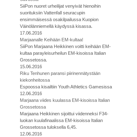
SiiPon nuoret urheilijat venyivät hienoihin
suorituksiin Vattenfall seuracupin
ensimmäisessä osakilpailussa Kuopion
Väinölänniemellä käydyssä kisassa.
17.06.2016
Marjaanalle Keihään EM-kultaa!
SiiPon Marjaana Heikkinen voitti keihään EM-
kultaa parayleisurheilun EM-kisoissa Italian
Grossetossa.
15.06.2016
Riku Tenhunen paransi piirinennätystään
kiekonheitossa
Espoossa kisailtiin Youth Athletics Gamesissa
12.06.2016
Marjaana viides kuulassa EM-kisoissa Italian
Grossetossa
Marjaana Heikkinen sijoittui viidenneksi F34-
luokan kuulafinaalissa EM-kisoissa Italian
Grossetossa tuloksella 6,45.
12.06.2016