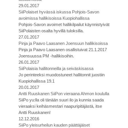
29.01.2017
SiiPolaiset hyvässä iskussa Pohjois-Savon
avoimissa hallikisoissa Kuopiohallissa
Pohjois-Savon avoimet hallikilpailut käynnistyivät
SiiPolaisten osalta hyvillä tuloksilla.
27.01.2017
Pinja ja Paavo Laasanen Joensuun hallikisoissa
Pinja ja Paavo Laasanen osallistuivat 21.1.2017
Joensuussa PM -hallikisoihin.
26.01.2017
SiiPolaisia hallitonneilla ja seiväskisassa
Jo perinteeksi muodostuneet hallitonnit juostiin
Kuopiohallissa 19.1
20.01.2017
Antti Ruuskanen SiiPon vieraana Ahmon koululla
SiiPo yu:lla oli tänään suuri ilo ja kunnia saada
vieraaksi keihäsmestari naapuripitäjästä, itse
Antti Ruuskanen!
12.12.2016
SiiPo yleisurheilun kauden päättäjäiset