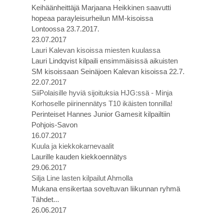
Keihäänheittäjä Marjaana Heikkinen saavutti
hopeaa parayleisurheilun MM-kisoissa
Lontoossa 23.7.2017.
23.07.2017
Lauri Kalevan kisoissa miesten kuulassa
Lauri Lindqvist kilpaili ensimmäisissä aikuisten
SM kisoissaan Seinäjoen Kalevan kisoissa 22.7.
22.07.2017
SiiPolaisille hyviä sijoituksia HJG:ssä - Minja
Korhoselle piirinennätys T10 ikäisten tonnilla!
Perinteiset Hannes Junior Gamesit kilpailtiin
Pohjois-Savon
16.07.2017
Kuula ja kiekkokarnevaalit
Laurille kauden kiekkoennätys
29.06.2017
Silja Line lasten kilpailut Ahmolla
Mukana ensikertaa soveltuvan liikunnan ryhmä
Tähdet...
26.06.2017