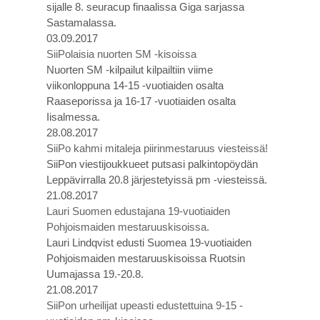
sijalle 8. seuracup finaalissa Giga sarjassa
Sastamalassa.
03.09.2017
SiiPolaisia nuorten SM -kisoissa
Nuorten SM -kilpailut kilpailtiin viime
viikonloppuna 14-15 -vuotiaiden osalta
Raaseporissa ja 16-17 -vuotiaiden osalta
Iisalmessa.
28.08.2017
SiiPo kahmi mitaleja piirinmestaruus viesteissä!
SiiPon viestijoukkueet putsasi palkintopöydän
Leppävirralla 20.8 järjestetyissä pm -viesteissä.
21.08.2017
Lauri Suomen edustajana 19-vuotiaiden
Pohjoismaiden mestaruuskisoissa.
Lauri Lindqvist edusti Suomea 19-vuotiaiden
Pohjoismaiden mestaruuskisoissa Ruotsin
Uumajassa 19.-20.8.
21.08.2017
SiiPon urheilijat upeasti edustettuina 9-15 -