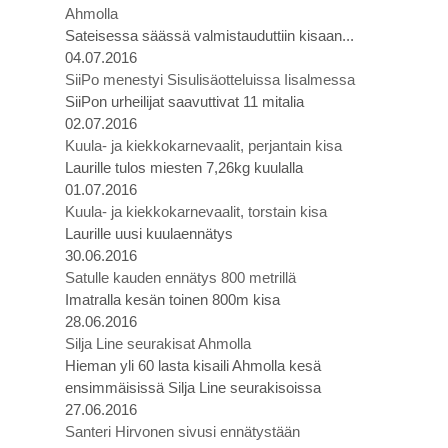
Ahmolla
Sateisessa säässä valmistauduttiin kisaan...
04.07.2016
SiiPo menestyi Sisulisäotteluissa Iisalmessa
SiiPon urheilijat saavuttivat 11 mitalia
02.07.2016
Kuula- ja kiekkokarnevaalit, perjantain kisa
Laurille tulos miesten 7,26kg kuulalla
01.07.2016
Kuula- ja kiekkokarnevaalit, torstain kisa
Laurille uusi kuulaennätys
30.06.2016
Satulle kauden ennätys 800 metrillä
Imatralla kesän toinen 800m kisa
28.06.2016
Silja Line seurakisat Ahmolla
Hieman yli 60 lasta kisaili Ahmolla kesä
ensimmäisissä Silja Line seurakisoissa
27.06.2016
Santeri Hirvonen sivusi ennätystään