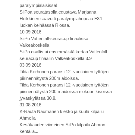
paralympialaisissa!
SiiPoa seuratasolla edustava Marjaana
Heikkinen saavutti paralympiahopeaa F34-
luokan keihäässä Riossa.
10.09.2016
SiiPo Vattenfall-seuracup finaalissa
Valkeakoskella
SiiPo osallistui ensimmäistä kertaa Vattenfall
seuracup finaaliin Valkeakoskella 3.9
03.09.2016
Tilda Korhonen paransi 12 -vuotiaiden tyttöjen
piirinennätystä 200m aidoissa.
Tilda Korhonen paransi 12 -vuotiaiden tyttöjen
piirinennätystä 200m aidoissa elokuun kisoissa
jyväskylässä 30.8.
31.08.2016
K-Rauta Naumanen kiekko ja kuula kilpailu
Ahmolla
Kesäkauden viimeinen SiiPo kilpailu Ahmon
kentällä...