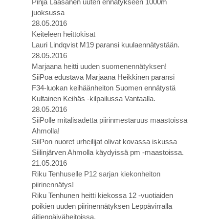
Pinja Laasanen uuten ennätykseen 1000m
juoksussa
28.05.2016
Keiteleen heittokisat
Lauri Lindqvist M19 paransi kuulaennätystään.
28.05.2016
Marjaana heitti uuden suomenennätyksen!
SiiPoa edustava Marjaana Heikkinen paransi
F34-luokan keihäänheiton Suomen ennätystä
Kultainen Keihäs -kilpailussa Vantaalla.
28.05.2016
SiiPolle mitalisadetta piirinmestaruus maastoissa
Ahmolla!
SiiPon nuoret urheilijat olivat kovassa iskussa
Siilinjärven Ahmolla käydyissä pm -maastoissa.
21.05.2016
Riku Tenhuselle P12 sarjan kiekonheiton
piirinennätys!
Riku Tenhunen heitti kiekossa 12 -vuotiaiden
poikien uuden piirinennätyksen Leppävirralla
äitienpäiväheitoissa.