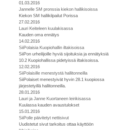
01.03.2016
Jannelle SM pronssia kiekon hallikisoissa
Kiekon SM hallikilpailut Porissa
27.02.2016
Lauri Keiteleen kuulakisassa
Kauden oma ennätys
14.02.2016
SiiPolaisia Kuopiohallin iltakisoissa
SiiPon urheilijoille hyviä sijoituksia ja ennätyksiä
10.2 Kuopiohallissa pidetyissä iltakisoissa.
12.02.2016
SiiPolaisille menestystä hallitonneilla
SiiPolaiset menestyivät hyvin 28.1 kuopiossa
järjestetyillä hallitonneilla.
28.01.2016
Lauri ja Janne Kuortaneen leirikisassa
Kuulassa kauden avaustulokset
15.01.2016
SiiPolle päivitetyt nettisivut
Uudistetut sivut tarkoitus ottaa käyttöön