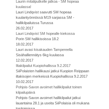
Laurin mitaliputkelle jatkoa - SM hopeaa
kuulassa!
Lauri Lindqvist saavutti SM hopeaa
kuulantyönnössä M19 sarjassa SM -
hallikilpailuissa Turussa
26.02.2017
Lauri Lindqvist SM hopealle kiekossa
Porin SM hallikisoissa 18.2
18.02.2017
Lauri avasi kisakauden Tampereella
Sisähalliennätys 6kg kuulassa
12.02.2017
Iltakilpailut Kuopiohallissa 9.2.2017
SiiPolaisten hallikausi jatkui Kuopion Reippaan
iltakisojen merkeissä Kuopiohallissa 9.2.2017
10.02.2017
Pohjois-Savon avoimet hallikilpailut toinen
kilpailupäivä
Pohjois-Savon avoimet hallikilpailut jatkui
lauantaina 28.1 ja useita SiiPolaisia oli mukana
tositoimissa.