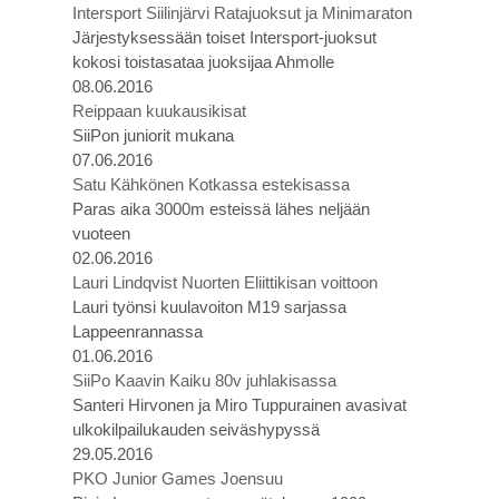
Intersport Siilinjärvi Ratajuoksut ja Minimaraton
Järjestyksessään toiset Intersport-juoksut
kokosi toistasataa juoksijaa Ahmolle
08.06.2016
Reippaan kuukausikisat
SiiPon juniorit mukana
07.06.2016
Satu Kähkönen Kotkassa estekisassa
Paras aika 3000m esteissä lähes neljään
vuoteen
02.06.2016
Lauri Lindqvist Nuorten Eliittikisan voittoon
Lauri työnsi kuulavoiton M19 sarjassa
Lappeenrannassa
01.06.2016
SiiPo Kaavin Kaiku 80v juhlakisassa
Santeri Hirvonen ja Miro Tuppurainen avasivat
ulkokilpailukauden seiväshypyssä
29.05.2016
PKO Junior Games Joensuu