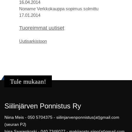
16.04.2014
Noname Verkkokauppa sopimus solmittu
17.01.2014
Tuoreimmat uutiset
U
utis
arkistoon
Tule mukaan!
Siilinjärven Ponnistus Ry
Niina Meis - 050 5704375 - siilinjarvenponnistus(at)gmail.com
(seuran PJ)
Irina Saarenkoski - 040 7346077 - makijaosto.siipo(at)gmail.com