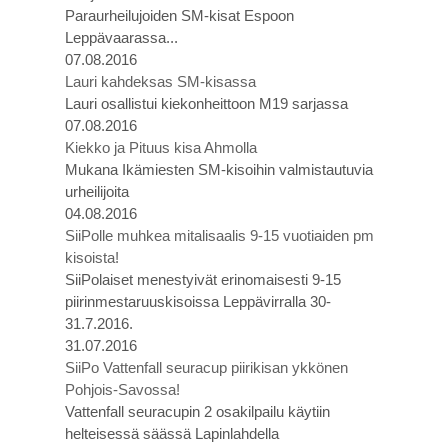
Paraurheilujoiden SM-kisat Espoon
Leppävaarassa...
07.08.2016
Lauri kahdeksas SM-kisassa
Lauri osallistui kiekonheittoon M19 sarjassa
07.08.2016
Kiekko ja Pituus kisa Ahmolla
Mukana Ikämiesten SM-kisoihin valmistautuvia
urheilijoita
04.08.2016
SiiPolle muhkea mitalisaalis 9-15 vuotiaiden pm
kisoista!
SiiPolaiset menestyivät erinomaisesti 9-15
piirinmestaruuskisoissa Leppävirralla 30-
31.7.2016.
31.07.2016
SiiPo Vattenfall seuracup piirikisan ykkönen
Pohjois-Savossa!
Vattenfall seuracupin 2 osakilpailu käytiin
helteisessä säässä Lapinlahdella