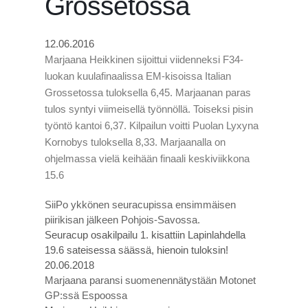
Grossetossa
12.06.2016
Marjaana Heikkinen sijoittui viidenneksi F34-
luokan kuulafinaalissa EM-kisoissa Italian
Grossetossa tuloksella 6,45. Marjaanan paras
tulos syntyi viimeisellä työnnöllä. Toiseksi pisin
työntö kantoi 6,37. Kilpailun voitti Puolan Lyxyna
Kornobys tuloksella 8,33. Marjaanalla on
ohjelmassa vielä keihään finaali keskiviikkona
15.6
SiiPo ykkönen seuracupissa ensimmäisen
piirikisan jälkeen Pohjois-Savossa.
Seuracup osakilpailu 1. kisattiin Lapinlahdella
19.6 sateisessa säässä, hienoin tuloksin!
20.06.2018
Marjaana paransi suomenennätystään Motonet
GP:ssä Espoossa