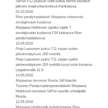
SiiPon P12 joukkue voitti kultaa hienon taistelun
jälkeen maakuntaviestissä Karttulassa
02.10.2016
Rion paralympialaiset: Marjaana seitsemäs
sivulajissaan kuulassa
Marjaana Heikkinen sijoittui sijalle 7.
sivulajissaan kuulassa F34 luokassa Rion
paralympialaisissa.
15.09.2016
Pinja Laasanen juoksi T11 sarjan uuden
piirinennätyksen 200 metrillä
Pinja Laasanen juoksi T11 sarjan uuden
piirinennätyksen 200 metrillä kyvyt esiin kisoissa
Leppävirralla 11.9.
14.09.2016
Marjaanan terveiset Riosta SiiPolaisille
Tuoreen Paralympiahopeamitalistin Marjaana
Heikkisen terveiset SiiPon nuorille urheilijoille
Riosta.
12.09.2016
Marjaana Heikkiselle keihäshopeaa Rion