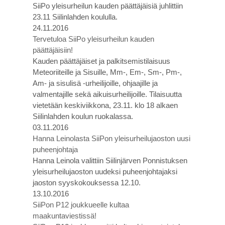
SiiPo yleisurheilun kauden päättäjäisiä juhlittiin
23.11 Siilinlahden koululla.
24.11.2016
Tervetuloa SiiPo yleisurheilun kauden
päättäjäisiin!
Kauden päättäjäiset ja palkitsemistilaisuus
Meteoriiteille ja Sisuille, Mm-, Em-, Sm-, Pm-,
Am- ja sisulisä -urheilijoille, ohjaajille ja
valmentajille sekä aikuisurheilijoille. Tilaisuutta
vietetään keskiviikkona, 23.11. klo 18 alkaen
Siilinlahden koulun ruokalassa.
03.11.2016
Hanna Leinolasta SiiPon yleisurheilujaoston uusi
puheenjohtaja
Hanna Leinola valittiin Siilinjärven Ponnistuksen
yleisurheilujaoston uudeksi puheenjohtajaksi
jaoston syyskokouksessa 12.10.
13.10.2016
SiiPon P12 joukkueelle kultaa
maakuntaviestissä!