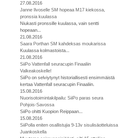
27.08.2016
Janne Ilvoselle SM hopeaa M17 kiekossa,
pronssia kuulassa
Niukasti pronssille kuulassa, vain sentti
hopeaan...
21.08.2016
Saara Porthan SM kahdeksas moukarissa
Kuulassa kolmastoista...
21.08.2016
SiiPo Vattenfall seuracupin Finaaliin
Valkeakoskelle!
SiiPo on selviytynyt historiallisesti ensimmäistä
kertaa Vattenfall seuracupin Finaaliin.
15.08.2016
Nuorisotoimintakilpailu: SiiPo paras seura
Pohjois-Savossa
SiiPo ohitti Kuopion Reippaan...
15.08.2016
SiiPolla eniten osallistujia 9-13v sisulisäotteluissa
Juankoskella