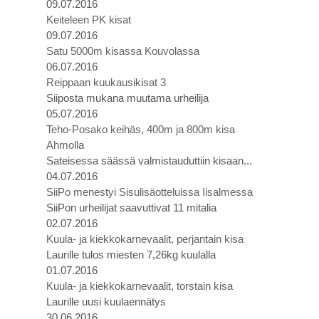
09.07.2016
Keiteleen PK kisat
09.07.2016
Satu 5000m kisassa Kouvolassa
06.07.2016
Reippaan kuukausikisat 3
Siiposta mukana muutama urheilija
05.07.2016
Teho-Posako keihäs, 400m ja 800m kisa
Ahmolla
Sateisessa säässä valmistauduttiin kisaan...
04.07.2016
SiiPo menestyi Sisulisäotteluissa Iisalmessa
SiiPon urheilijat saavuttivat 11 mitalia
02.07.2016
Kuula- ja kiekkokarnevaalit, perjantain kisa
Laurille tulos miesten 7,26kg kuulalla
01.07.2016
Kuula- ja kiekkokarnevaalit, torstain kisa
Laurille uusi kuulaennätys
30.06.2016