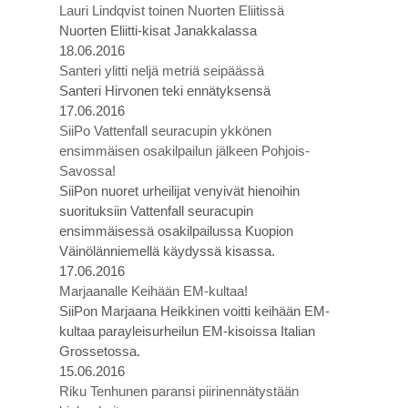
Lauri Lindqvist toinen Nuorten Eliitissä
Nuorten Eliitti-kisat Janakkalassa
18.06.2016
Santeri ylitti neljä metriä seipäässä
Santeri Hirvonen teki ennätyksensä
17.06.2016
SiiPo Vattenfall seuracupin ykkönen
ensimmäisen osakilpailun jälkeen Pohjois-
Savossa!
SiiPon nuoret urheilijat venyivät hienoihin
suorituksiin Vattenfall seuracupin
ensimmäisessä osakilpailussa Kuopion
Väinölänniemellä käydyssä kisassa.
17.06.2016
Marjaanalle Keihään EM-kultaa!
SiiPon Marjaana Heikkinen voitti keihään EM-
kultaa parayleisurheilun EM-kisoissa Italian
Grossetossa.
15.06.2016
Riku Tenhunen paransi piirinennätystään