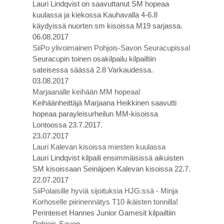
Lauri Lindqvist on saavuttanut SM hopeaa
kuulassa ja kiekossa Kauhavalla 4-6.8
käydyissä nuorten sm kisoissa M19 sarjassa.
06.08.2017
SiiPo ylivoimainen Pohjois-Savon Seuracupissa!
Seuracupin toinen osakilpailu kilpailtiin
sateisessa säässä 2.8 Varkaudessa.
03.08.2017
Marjaanalle keihään MM hopeaa!
Keihäänheittäjä Marjaana Heikkinen saavutti
hopeaa parayleisurheilun MM-kisoissa
Lontoossa 23.7.2017.
23.07.2017
Lauri Kalevan kisoissa miesten kuulassa
Lauri Lindqvist kilpaili ensimmäisissä aikuisten
SM kisoissaan Seinäjoen Kalevan kisoissa 22.7.
22.07.2017
SiiPolaisille hyviä sijoituksia HJG:ssä - Minja
Korhoselle piirinennätys T10 ikäisten tonnilla!
Perinteiset Hannes Junior Gamesit kilpailtiin
Pohjois-Savon