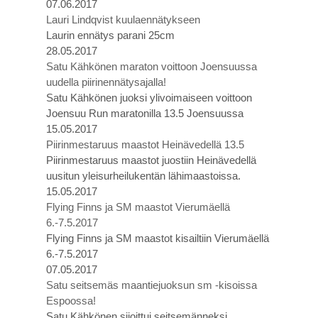
07.06.2017
Lauri Lindqvist kuulaennätykseen
Laurin ennätys parani 25cm
28.05.2017
Satu Kähkönen maraton voittoon Joensuussa
uudella piirinennätysajalla!
Satu Kähkönen juoksi ylivoimaiseen voittoon
Joensuu Run maratonilla 13.5 Joensuussa
15.05.2017
Piirinmestaruus maastot Heinävedellä 13.5
Piirinmestaruus maastot juostiin Heinävedellä
uusitun yleisurheilukentän lähimaastoissa.
15.05.2017
Flying Finns ja SM maastot Vierumäellä
6.-7.5.2017
Flying Finns ja SM maastot kisailtiin Vierumäellä
6.-7.5.2017
07.05.2017
Satu seitsemäs maantiejuoksun sm -kisoissa
Espoossa!
Satu Kähkönen sijoittui seitsemänneksi