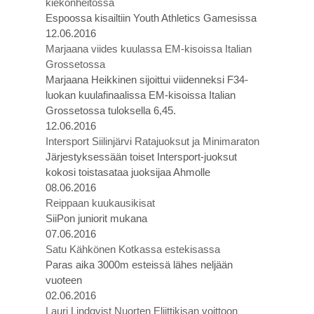
kiekonheitossa
Espoossa kisailtiin Youth Athletics Gamesissa
12.06.2016
Marjaana viides kuulassa EM-kisoissa Italian
Grossetossa
Marjaana Heikkinen sijoittui viidenneksi F34-
luokan kuulafinaalissa EM-kisoissa Italian
Grossetossa tuloksella 6,45.
12.06.2016
Intersport Siilinjärvi Ratajuoksut ja Minimaraton
Järjestyksessään toiset Intersport-juoksut
kokosi toistasataa juoksijaa Ahmolle
08.06.2016
Reippaan kuukausikisat
SiiPon juniorit mukana
07.06.2016
Satu Kähkönen Kotkassa estekisassa
Paras aika 3000m esteissä lähes neljään
vuoteen
02.06.2016
Lauri Lindqvist Nuorten Eliittikisan voittoon