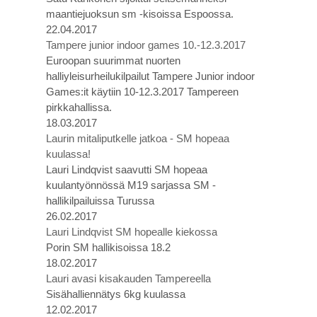
maantiejuoksun sm -kisoissa Espoossa.
22.04.2017
Tampere junior indoor games 10.-12.3.2017
Euroopan suurimmat nuorten
halliyleisurheilukilpailut Tampere Junior indoor
Games:it käytiin 10-12.3.2017 Tampereen
pirkkahallissa.
18.03.2017
Laurin mitaliputkelle jatkoa - SM hopeaa
kuulassa!
Lauri Lindqvist saavutti SM hopeaa
kuulantyönnössä M19 sarjassa SM -
hallikilpailuissa Turussa
26.02.2017
Lauri Lindqvist SM hopealle kiekossa
Porin SM hallikisoissa 18.2
18.02.2017
Lauri avasi kisakauden Tampereella
Sisähalliennätys 6kg kuulassa
12.02.2017