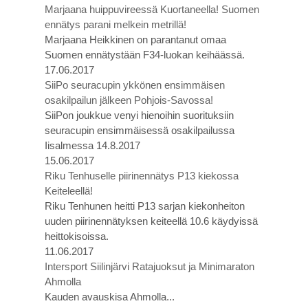
Marjaana huippuvireessä Kuortaneella! Suomen
ennätys parani melkein metrillä!
Marjaana Heikkinen on parantanut omaa
Suomen ennätystään F34-luokan keihäässä.
17.06.2017
SiiPo seuracupin ykkönen ensimmäisen
osakilpailun jälkeen Pohjois-Savossa!
SiiPon joukkue venyi hienoihin suorituksiin
seuracupin ensimmäisessä osakilpailussa
Iisalmessa 14.8.2017
15.06.2017
Riku Tenhuselle piirinennätys P13 kiekossa
Keiteleellä!
Riku Tenhunen heitti P13 sarjan kiekonheiton
uuden piirinennätyksen keiteellä 10.6 käydyissä
heittokisoissa.
11.06.2017
Intersport Siilinjärvi Ratajuoksut ja Minimaraton
Ahmolla
Kauden avauskisa Ahmolla...