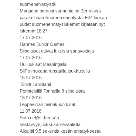
suomenennätystä!
Marjaana paransi sunnuntaina Berliinissä
parakeihään Suomen ennätystä. F34 luokan
uudet suomenennätyslukemat kirjataan nyt
lukemin 18,27.
17.07.2016
Hannes Junior Games
Siipolaiset ottivat lukuisia sarjavoittoja
17.07.2016
Huiluukisat Maaningalla
SiiPo mukana runsaalla joukkueella
15.07.2016
Tonnit Lapinlahti
Perinteisillä Tonneilla 9 siipolaista
13.07.2016
Leppävirran heinäkuun kisat
11.07.2016
Satu neljäs Jämsän
kestävyysjuoksukarnevaaleilla
Aika jäi 9,5 sekuntia kesän ennätyksestä