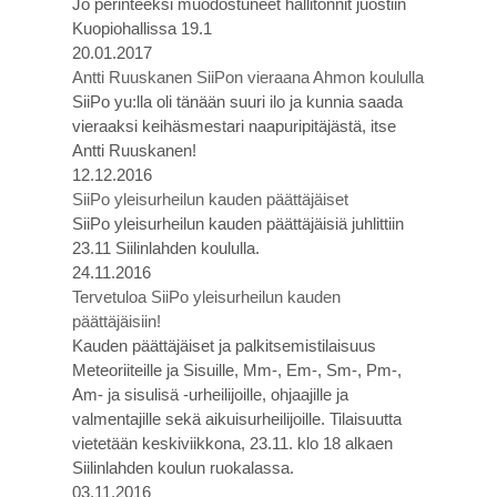
Jo perinteeksi muodostuneet hallitonnit juostiin
Kuopiohallissa 19.1
20.01.2017
Antti Ruuskanen SiiPon vieraana Ahmon koululla
SiiPo yu:lla oli tänään suuri ilo ja kunnia saada
vieraaksi keihäsmestari naapuripitäjästä, itse
Antti Ruuskanen!
12.12.2016
SiiPo yleisurheilun kauden päättäjäiset
SiiPo yleisurheilun kauden päättäjäisiä juhlittiin
23.11 Siilinlahden koululla.
24.11.2016
Tervetuloa SiiPo yleisurheilun kauden
päättäjäisiin!
Kauden päättäjäiset ja palkitsemistilaisuus
Meteoriiteille ja Sisuille, Mm-, Em-, Sm-, Pm-,
Am- ja sisulisä -urheilijoille, ohjaajille ja
valmentajille sekä aikuisurheilijoille. Tilaisuutta
vietetään keskiviikkona, 23.11. klo 18 alkaen
Siilinlahden koulun ruokalassa.
03.11.2016