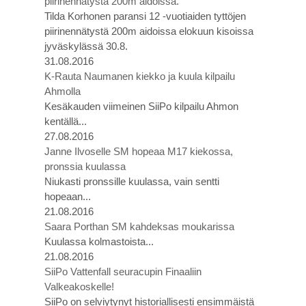
piirinennätystä 200m aidoissa.
Tilda Korhonen paransi 12 -vuotiaiden tyttöjen
piirinennätystä 200m aidoissa elokuun kisoissa
jyväskylässä 30.8.
31.08.2016
K-Rauta Naumanen kiekko ja kuula kilpailu
Ahmolla
Kesäkauden viimeinen SiiPo kilpailu Ahmon
kentällä...
27.08.2016
Janne Ilvoselle SM hopeaa M17 kiekossa,
pronssia kuulassa
Niukasti pronssille kuulassa, vain sentti
hopeaan...
21.08.2016
Saara Porthan SM kahdeksas moukarissa
Kuulassa kolmastoista...
21.08.2016
SiiPo Vattenfall seuracupin Finaaliin
Valkeakoskelle!
SiiPo on selviytynyt historiallisesti ensimmäistä