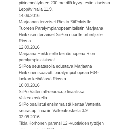
piirinennätyksen 200 metrillä kyvyt esiin kisoissa
Leppävirralla 11.9.
14.09.2016
Marjaanan terveiset Riosta SiiPolaisille
Tuoreen Paralympiahopeamitalistin Marjaana
Heikkisen terveiset SiiPon nuorille urheilijoille
Riosta.
12.09.2016
Marjaana Heikkiselle keihäshopeaa Rion
paralympialaisissa!
SiiPoa seuratasolla edustava Marjaana
Heikkinen saavutti paralympiahopeaa F34-
luokan keihäässä Riossa.
10.09.2016
SiiPo Vattenfall-seuracup finaalissa
Valkeakoskella
SiiPo osallistui ensimmäistä kertaa Vattenfall
seuracup finaaliin Valkeakoskella 3.9
03.09.2016
Tilda Korhonen paransi 12 -vuotiaiden tyttöjen