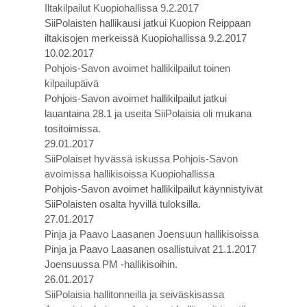
Iltakilpailut Kuopiohallissa 9.2.2017
SiiPolaisten hallikausi jatkui Kuopion Reippaan
iltakisojen merkeissä Kuopiohallissa 9.2.2017
10.02.2017
Pohjois-Savon avoimet hallikilpailut toinen
kilpailupäivä
Pohjois-Savon avoimet hallikilpailut jatkui
lauantaina 28.1 ja useita SiiPolaisia oli mukana
tositoimissa.
29.01.2017
SiiPolaiset hyvässä iskussa Pohjois-Savon
avoimissa hallikisoissa Kuopiohallissa
Pohjois-Savon avoimet hallikilpailut käynnistyivät
SiiPolaisten osalta hyvillä tuloksilla.
27.01.2017
Pinja ja Paavo Laasanen Joensuun hallikisoissa
Pinja ja Paavo Laasanen osallistuivat 21.1.2017
Joensuussa PM -hallikisoihin.
26.01.2017
SiiPolaisia hallitonneilla ja seiväskisassa