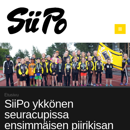
Etusivu
SiiPo ykkönen
seuracupissa
ensimmäisen piirikisan