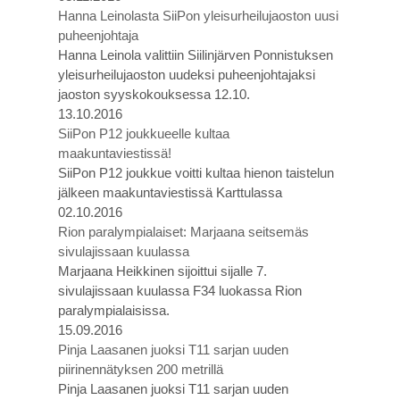
Hanna Leinolasta SiiPon yleisurheilujaoston uusi
puheenjohtaja
Hanna Leinola valittiin Siilinjärven Ponnistuksen
yleisurheilujaoston uudeksi puheenjohtajaksi
jaoston syyskokouksessa 12.10.
13.10.2016
SiiPon P12 joukkueelle kultaa
maakuntaviestissä!
SiiPon P12 joukkue voitti kultaa hienon taistelun
jälkeen maakuntaviestissä Karttulassa
02.10.2016
Rion paralympialaiset: Marjaana seitsemäs
sivulajissaan kuulassa
Marjaana Heikkinen sijoittui sijalle 7.
sivulajissaan kuulassa F34 luokassa Rion
paralympialaisissa.
15.09.2016
Pinja Laasanen juoksi T11 sarjan uuden
piirinennätyksen 200 metrillä
Pinja Laasanen juoksi T11 sarjan uuden