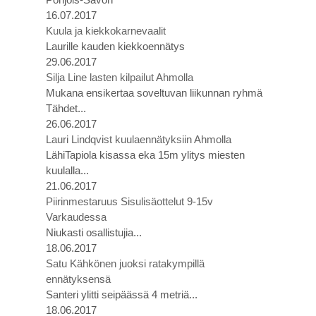
16.07.2017
Kuula ja kiekkokarnevaalit
Laurille kauden kiekkoennätys
29.06.2017
Silja Line lasten kilpailut Ahmolla
Mukana ensikertaa soveltuvan liikunnan ryhmä
Tähdet...
26.06.2017
Lauri Lindqvist kuulaennätyksiin Ahmolla
LähiTapiola kisassa eka 15m ylitys miesten
kuulalla...
21.06.2017
Piirinmestaruus Sisulisäottelut 9-15v
Varkaudessa
Niukasti osallistujia...
18.06.2017
Satu Kähkönen juoksi ratakympillä
ennätyksensä
Santeri ylitti seipäässä 4 metriä...
18.06.2017