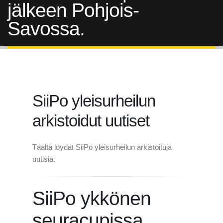
jälkeen Pohjois-
Savossa.
SiiPo yleisurheilun
arkistoidut uutiset
Täältä löydät SiiPo yleisurheilun arkistoituja
uutisia.
SiiPo ykkönen
seuracupissa