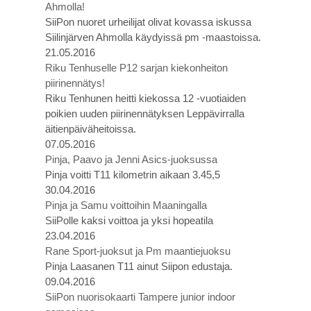
Ahmolla!
SiiPon nuoret urheilijat olivat kovassa iskussa
Siilinjärven Ahmolla käydyissä pm -maastoissa.
21.05.2016
Riku Tenhuselle P12 sarjan kiekonheiton
piirinennätys!
Riku Tenhunen heitti kiekossa 12 -vuotiaiden
poikien uuden piirinennätyksen Leppävirralla
äitienpäiväheitoissa.
07.05.2016
Pinja, Paavo ja Jenni Asics-juoksussa
Pinja voitti T11 kilometrin aikaan 3.45,5
30.04.2016
Pinja ja Samu voittoihin Maaningalla
SiiPolle kaksi voittoa ja yksi hopeatila
23.04.2016
Rane Sport-juoksut ja Pm maantiejuoksu
Pinja Laasanen T11 ainut Siipon edustaja.
09.04.2016
SiiPon nuorisokaarti Tampere junior indoor