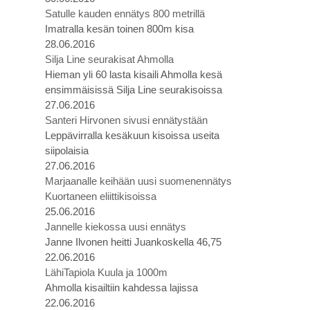
Satulle kauden ennätys 800 metrillä
Imatralla kesän toinen 800m kisa
28.06.2016
Silja Line seurakisat Ahmolla
Hieman yli 60 lasta kisaili Ahmolla kesä
ensimmäisissä Silja Line seurakisoissa
27.06.2016
Santeri Hirvonen sivusi ennätystään
Leppävirralla kesäkuun kisoissa useita
siipolaisia
27.06.2016
Marjaanalle keihään uusi suomenennätys
Kuortaneen eliittikisoissa
25.06.2016
Jannelle kiekossa uusi ennätys
Janne Ilvonen heitti Juankoskella 46,75
22.06.2016
LähiTapiola Kuula ja 1000m
Ahmolla kisailtiin kahdessa lajissa
22.06.2016