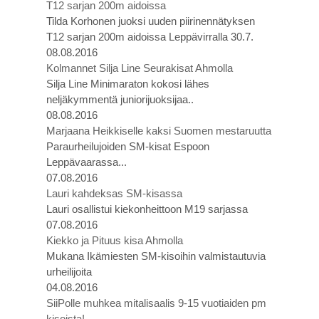
T12 sarjan 200m aidoissa
Tilda Korhonen juoksi uuden piirinennätyksen
T12 sarjan 200m aidoissa Leppävirralla 30.7.
08.08.2016
Kolmannet Silja Line Seurakisat Ahmolla
Silja Line Minimaraton kokosi lähes
neljäkymmentä juniorijuoksijaa..
08.08.2016
Marjaana Heikkiselle kaksi Suomen mestaruutta
Paraurheilujoiden SM-kisat Espoon
Leppävaarassa...
07.08.2016
Lauri kahdeksas SM-kisassa
Lauri osallistui kiekonheittoon M19 sarjassa
07.08.2016
Kiekko ja Pituus kisa Ahmolla
Mukana Ikämiesten SM-kisoihin valmistautuvia
urheilijoita
04.08.2016
SiiPolle muhkea mitalisaalis 9-15 vuotiaiden pm
kisoista!