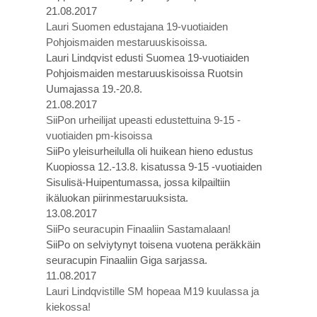
21.08.2017
Lauri Suomen edustajana 19-vuotiaiden
Pohjoismaiden mestaruuskisoissa.
Lauri Lindqvist edusti Suomea 19-vuotiaiden
Pohjoismaiden mestaruuskisoissa Ruotsin
Uumajassa 19.-20.8.
21.08.2017
SiiPon urheilijat upeasti edustettuina 9-15 -
vuotiaiden pm-kisoissa
SiiPo yleisurheilulla oli huikean hieno edustus
Kuopiossa 12.-13.8. kisatussa 9-15 -vuotiaiden
Sisulisä-Huipentumassa, jossa kilpailtiin
ikäluokan piirinmestaruuksista.
13.08.2017
SiiPo seuracupin Finaaliin Sastamalaan!
SiiPo on selviytynyt toisena vuotena peräkkäin
seuracupin Finaaliin Giga sarjassa.
11.08.2017
Lauri Lindqvistille SM hopeaa M19 kuulassa ja
kiekossa!