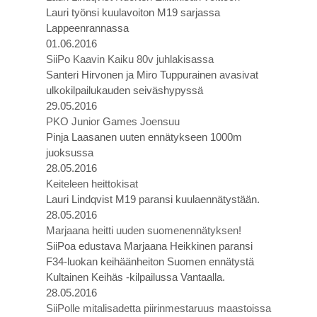
Lauri työnsi kuulavoiton M19 sarjassa
Lappeenrannassa
01.06.2016
SiiPo Kaavin Kaiku 80v juhlakisassa
Santeri Hirvonen ja Miro Tuppurainen avasivat
ulkokilpailukauden seiväshypyssä
29.05.2016
PKO Junior Games Joensuu
Pinja Laasanen uuten ennätykseen 1000m
juoksussa
28.05.2016
Keiteleen heittokisat
Lauri Lindqvist M19 paransi kuulaennätystään.
28.05.2016
Marjaana heitti uuden suomenennätyksen!
SiiPoa edustava Marjaana Heikkinen paransi
F34-luokan keihäänheiton Suomen ennätystä
Kultainen Keihäs -kilpailussa Vantaalla.
28.05.2016
SiiPolle mitalisadetta piirinmestaruus maastoissa