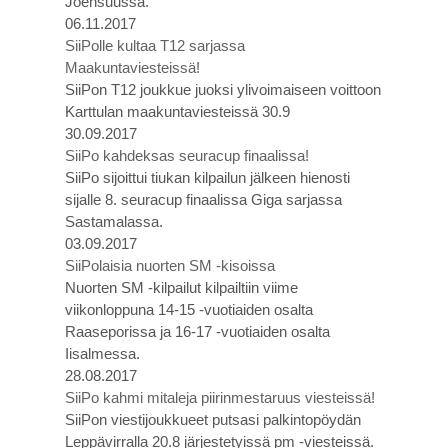
Joensuussa.
06.11.2017
SiiPolle kultaa T12 sarjassa
Maakuntaviesteissä!
SiiPon T12 joukkue juoksi ylivoimaiseen voittoon
Karttulan maakuntaviesteissä 30.9
30.09.2017
SiiPo kahdeksas seuracup finaalissa!
SiiPo sijoittui tiukan kilpailun jälkeen hienosti
sijalle 8. seuracup finaalissa Giga sarjassa
Sastamalassa.
03.09.2017
SiiPolaisia nuorten SM -kisoissa
Nuorten SM -kilpailut kilpailtiin viime
viikonloppuna 14-15 -vuotiaiden osalta
Raaseporissa ja 16-17 -vuotiaiden osalta
Iisalmessa.
28.08.2017
SiiPo kahmi mitaleja piirinmestaruus viesteissä!
SiiPon viestijoukkueet putsasi palkintopöydän
Leppävirralla 20.8 järjestetyissä pm -viesteissä.