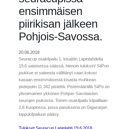
ensimmäisen
piirikisan jälkeen
Pohjois-Savossa.
20.06.2018
Seuracup osakilpailu 1. kisattiin Lapinlahdella
19.6 sateisessa säässä, hienoin tuloksin! SiiPon
joukkue ei sateesta välittänyt vaan kokosi
kasaan ensimmäisestä kisasta muhkean
pistepotin 11 342 pistettä. Pistemäärällä SiiPo on
ylivoimainen ykkönen Pohjois-Savolaisten
seurojen joukossa. Toinen osakilpailu kilpaillaan
2.8 Kuopiossa, jossa panoksena on Gigasarjan
loppukilpailuun pääsy.
Tulokset Seuracup Lapinlahti 19.6.2018