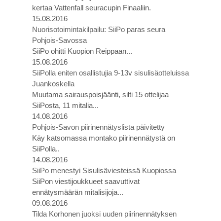
kertaa Vattenfall seuracupin Finaaliin.
15.08.2016
Nuorisotoimintakilpailu: SiiPo paras seura
Pohjois-Savossa
SiiPo ohitti Kuopion Reippaan...
15.08.2016
SiiPolla eniten osallistujia 9-13v sisulisäotteluissa
Juankoskella
Muutama sairauspoisjäänti, silti 15 ottelijaa
SiiPosta, 11 mitalia...
14.08.2016
Pohjois-Savon piirinennätyslista päivitetty
Käy katsomassa montako piirinennätystä on
SiiPolla..
14.08.2016
SiiPo menestyi Sisulisäviesteissä Kuopiossa
SiiPon viestijoukkueet saavuttivat
ennätysmäärän mitalisijoja...
09.08.2016
Tilda Korhonen juoksi uuden piirinennätyksen