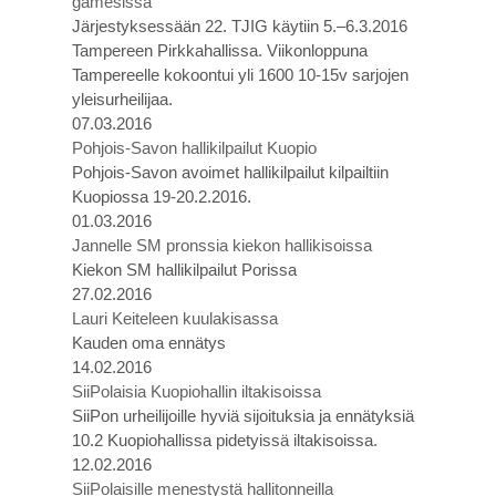
gamesissa
Järjestyksessään 22. TJIG käytiin 5.–6.3.2016
Tampereen Pirkkahallissa. Viikonloppuna
Tampereelle kokoontui yli 1600 10-15v sarjojen
yleisurheilijaa.
07.03.2016
Pohjois-Savon hallikilpailut Kuopio
Pohjois-Savon avoimet hallikilpailut kilpailtiin
Kuopiossa 19-20.2.2016.
01.03.2016
Jannelle SM pronssia kiekon hallikisoissa
Kiekon SM hallikilpailut Porissa
27.02.2016
Lauri Keiteleen kuulakisassa
Kauden oma ennätys
14.02.2016
SiiPolaisia Kuopiohallin iltakisoissa
SiiPon urheilijoille hyviä sijoituksia ja ennätyksiä
10.2 Kuopiohallissa pidetyissä iltakisoissa.
12.02.2016
SiiPolaisille menestystä hallitonneilla