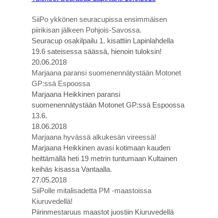
SiiPo ykkönen seuracupissa ensimmäisen
piirikisan jälkeen Pohjois-Savossa.
Seuracup osakilpailu 1. kisattiin Lapinlahdella
19.6 sateisessa säässä, hienoin tuloksin!
20.06.2018
Marjaana paransi suomenennätystään Motonet
GP:ssä Espoossa
Marjaana Heikkinen paransi
suomenennätystään Motonet GP:ssä Espoossa
13.6.
18.06.2018
Marjaana hyvässä alkukesän vireessä!
Marjaana Heikkinen avasi kotimaan kauden
heittämällä heti 19 metrin tuntumaan Kultainen
keihäs kisassa Vantaalla.
27.05.2018
SiiPolle mitalisadetta PM -maastoissa
Kiuruvedellä!
Piirinmestaruus maastot juostiin Kiuruvedellä