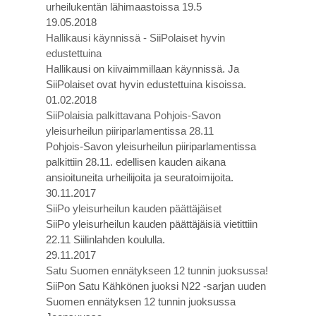
urheilukentän lähimaastoissa 19.5
19.05.2018
Hallikausi käynnissä - SiiPolaiset hyvin
edustettuina
Hallikausi on kiivaimmillaan käynnissä. Ja
SiiPolaiset ovat hyvin edustettuina kisoissa.
01.02.2018
SiiPolaisia palkittavana Pohjois-Savon
yleisurheilun piiriparlamentissa 28.11
Pohjois-Savon yleisurheilun piiriparlamentissa
palkittiin 28.11. edellisen kauden aikana
ansioituneita urheilijoita ja seuratoimijoita.
30.11.2017
SiiPo yleisurheilun kauden päättäjäiset
SiiPo yleisurheilun kauden päättäjäisiä vietittiin
22.11 Siilinlahden koululla.
29.11.2017
Satu Suomen ennätykseen 12 tunnin juoksussa!
SiiPon Satu Kähkönen juoksi N22 -sarjan uuden
Suomen ennätyksen 12 tunnin juoksussa