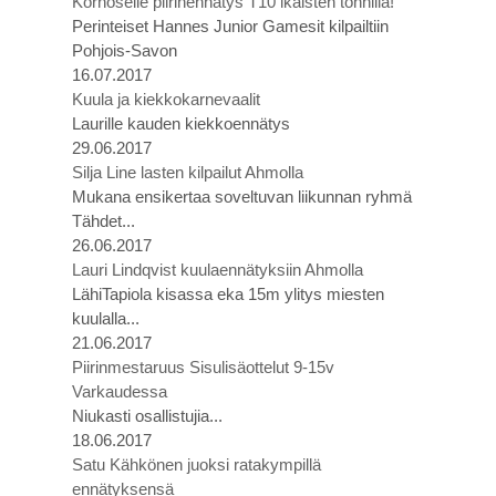
Korhoselle piirinennätys T10 ikäisten tonnilla!
Perinteiset Hannes Junior Gamesit kilpailtiin
Pohjois-Savon
16.07.2017
Kuula ja kiekkokarnevaalit
Laurille kauden kiekkoennätys
29.06.2017
Silja Line lasten kilpailut Ahmolla
Mukana ensikertaa soveltuvan liikunnan ryhmä
Tähdet...
26.06.2017
Lauri Lindqvist kuulaennätyksiin Ahmolla
LähiTapiola kisassa eka 15m ylitys miesten
kuulalla...
21.06.2017
Piirinmestaruus Sisulisäottelut 9-15v
Varkaudessa
Niukasti osallistujia...
18.06.2017
Satu Kähkönen juoksi ratakympillä
ennätyksensä