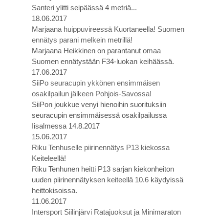
Santeri ylitti seipäässä 4 metriä...
18.06.2017
Marjaana huippuvireessä Kuortaneella! Suomen
ennätys parani melkein metrillä!
Marjaana Heikkinen on parantanut omaa
Suomen ennätystään F34-luokan keihäässä.
17.06.2017
SiiPo seuracupin ykkönen ensimmäisen
osakilpailun jälkeen Pohjois-Savossa!
SiiPon joukkue venyi hienoihin suorituksiin
seuracupin ensimmäisessä osakilpailussa
Iisalmessa 14.8.2017
15.06.2017
Riku Tenhuselle piirinennätys P13 kiekossa
Keiteleellä!
Riku Tenhunen heitti P13 sarjan kiekonheiton
uuden piirinennätyksen keiteellä 10.6 käydyissä
heittokisoissa.
11.06.2017
Intersport Siilinjärvi Ratajuoksut ja Minimaraton