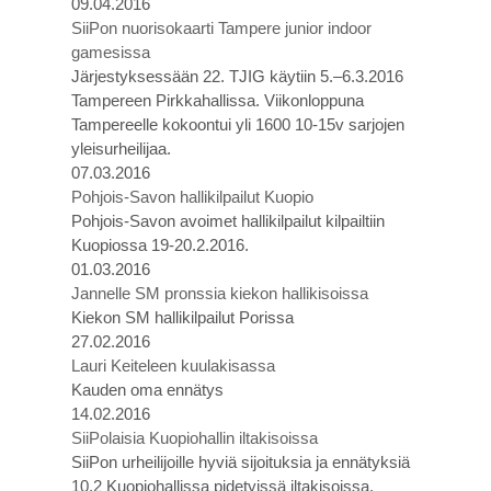
09.04.2016
SiiPon nuorisokaarti Tampere junior indoor
gamesissa
Järjestyksessään 22. TJIG käytiin 5.–6.3.2016
Tampereen Pirkkahallissa. Viikonloppuna
Tampereelle kokoontui yli 1600 10-15v sarjojen
yleisurheilijaa.
07.03.2016
Pohjois-Savon hallikilpailut Kuopio
Pohjois-Savon avoimet hallikilpailut kilpailtiin
Kuopiossa 19-20.2.2016.
01.03.2016
Jannelle SM pronssia kiekon hallikisoissa
Kiekon SM hallikilpailut Porissa
27.02.2016
Lauri Keiteleen kuulakisassa
Kauden oma ennätys
14.02.2016
SiiPolaisia Kuopiohallin iltakisoissa
SiiPon urheilijoille hyviä sijoituksia ja ennätyksiä
10.2 Kuopiohallissa pidetyissä iltakisoissa.