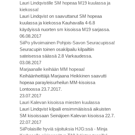
Lauri Lindqvistille SM hopeaa M19 kuulassa ja
kiekossa!
Lauri Lindqvist on saavuttanut SM hopeaa
kuulassa ja kiekossa Kauhavalla 4-6.8
käydyissä nuorten sm kisoissa M19 sarjassa.
06.08.2017
SiiPo ylivoimainen Pohjois-Savon Seuracupissa!
Seuracupin toinen osakilpailu kilpailtiin
sateisessa säässä 2.8 Varkaudessa.
03.08.2017
Marjaanalle keihään MM hopeaa!
Keihäänheittäjä Marjaana Heikkinen saavutti
hopeaa parayleisurheilun MM-kisoissa
Lontoossa 23.7.2017.
23.07.2017
Lauri Kalevan kisoissa miesten kuulassa
Lauri Lindqvist kilpaili ensimmäisissä aikuisten
SM kisoissaan Seinäjoen Kalevan kisoissa 22.7.
22.07.2017
SiiPolaisille hyviä sijoituksia HJG:ssä - Minja