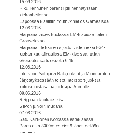
15.06.2016
Riku Tenhunen paransi piirinennätystään
kiekonheitossa
Espoossa kisailtiin Youth Athletics Gamesissa
12.06.2016
Marjaana viides kuulassa EM-kisoissa Italian
Grossetossa
Marjaana Heikkinen sijoittui viidenneksi F34-
luokan kuulafinaalissa EM-kisoissa Italian
Grossetossa tuloksella 6,45.
12.06.2016
Intersport Siilinjärvi Ratajuoksut ja Minimaraton
Järjestyksessään toiset Intersport-juoksut
kokosi toistasataa juoksijaa Ahmolle
08.06.2016
Reippaan kuukausikisat
SiiPon juniorit mukana
07.06.2016
Satu Kähkönen Kotkassa estekisassa
Paras aika 3000m esteissä lähes neljään
vuoteen