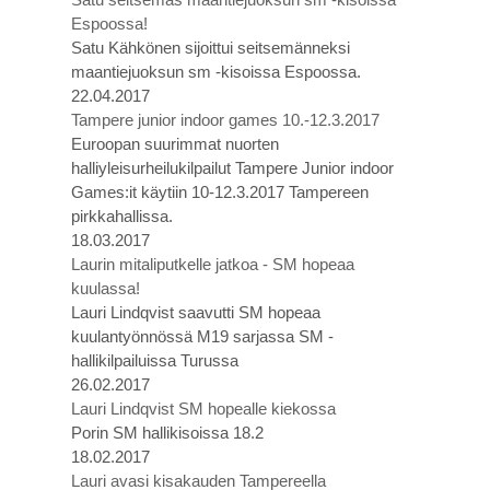
Espoossa!
Satu Kähkönen sijoittui seitsemänneksi
maantiejuoksun sm -kisoissa Espoossa.
22.04.2017
Tampere junior indoor games 10.-12.3.2017
Euroopan suurimmat nuorten
halliyleisurheilukilpailut Tampere Junior indoor
Games:it käytiin 10-12.3.2017 Tampereen
pirkkahallissa.
18.03.2017
Laurin mitaliputkelle jatkoa - SM hopeaa
kuulassa!
Lauri Lindqvist saavutti SM hopeaa
kuulantyönnössä M19 sarjassa SM -
hallikilpailuissa Turussa
26.02.2017
Lauri Lindqvist SM hopealle kiekossa
Porin SM hallikisoissa 18.2
18.02.2017
Lauri avasi kisakauden Tampereella