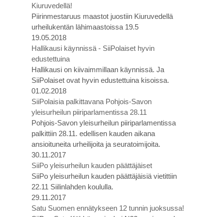
Kiuruvedellä!
Piirinmestaruus maastot juostiin Kiuruvedellä
urheilukentän lähimaastoissa 19.5
19.05.2018
Hallikausi käynnissä - SiiPolaiset hyvin
edustettuina
Hallikausi on kiivaimmillaan käynnissä. Ja
SiiPolaiset ovat hyvin edustettuina kisoissa.
01.02.2018
SiiPolaisia palkittavana Pohjois-Savon
yleisurheilun piiriparlamentissa 28.11
Pohjois-Savon yleisurheilun piiriparlamentissa
palkittiin 28.11. edellisen kauden aikana
ansioituneita urheilijoita ja seuratoimijoita.
30.11.2017
SiiPo yleisurheilun kauden päättäjäiset
SiiPo yleisurheilun kauden päättäjäisiä vietittiin
22.11 Siilinlahden koululla.
29.11.2017
Satu Suomen ennätykseen 12 tunnin juoksussa!