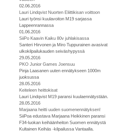
02.06.2016
Lauri Lindqvist Nuorten Eliittikisan voittoon
Lauri työnsi kuulavoiton M19 sarjassa
Lappeenrannassa
01.06.2016
SiiPo Kaavin Kaiku 80v juhlakisassa
Santeri Hirvonen ja Miro Tuppurainen avasivat
ulkokilpailukauden seiväshypyssä
29.05.2016
PKO Junior Games Joensuu
Pinja Laasanen uuten ennätykseen 1000m
juoksussa
28.05.2016
Keiteleen heittokisat
Lauri Lindqvist M19 paransi kuulaennätystään.
28.05.2016
Marjaana heitti uuden suomenennätyksen!
SiiPoa edustava Marjaana Heikkinen paransi
F34-luokan keihäänheiton Suomen ennätystä
Kultainen Keihäs -kilpailussa Vantaalla.