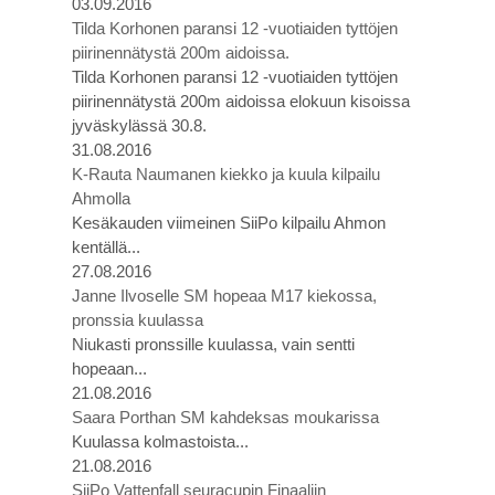
03.09.2016
Tilda Korhonen paransi 12 -vuotiaiden tyttöjen
piirinennätystä 200m aidoissa.
Tilda Korhonen paransi 12 -vuotiaiden tyttöjen
piirinennätystä 200m aidoissa elokuun kisoissa
jyväskylässä 30.8.
31.08.2016
K-Rauta Naumanen kiekko ja kuula kilpailu
Ahmolla
Kesäkauden viimeinen SiiPo kilpailu Ahmon
kentällä...
27.08.2016
Janne Ilvoselle SM hopeaa M17 kiekossa,
pronssia kuulassa
Niukasti pronssille kuulassa, vain sentti
hopeaan...
21.08.2016
Saara Porthan SM kahdeksas moukarissa
Kuulassa kolmastoista...
21.08.2016
SiiPo Vattenfall seuracupin Finaaliin