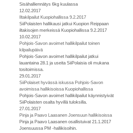
Sisähalliennätys 6kg kuulassa
12.02.2017
Iltakilpailut Kuopiohallissa 9.2.2017
SiiPolaisten hallikausi jatkui Kuopion Reippaan
iltakisojen merkeissä Kuopiohallissa 9.2.2017
10.02.2017
Pohjois-Savon avoimet hallikilpailut toinen
kilpailupäivä
Pohjois-Savon avoimet hallikilpailut jatkui
lauantaina 28.1 ja useita SiiPolaisia oli mukana
tositoimissa.
29.01.2017
SiiPolaiset hyvässä iskussa Pohjois-Savon
avoimissa hallikisoissa Kuopiohallissa
Pohjois-Savon avoimet hallikilpailut käynnistyivät
SiiPolaisten osalta hyvillä tuloksilla.
27.01.2017
Pinja ja Paavo Laasanen Joensuun hallikisoissa
Pinja ja Paavo Laasanen osallistuivat 21.1.2017
Joensuussa PM -hallikisoihin.