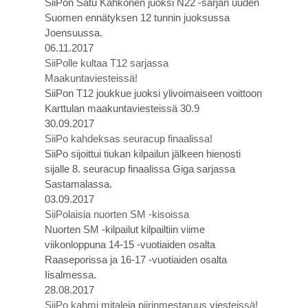
SiiPon Satu Kähkönen juoksi N22 -sarjan uuden
Suomen ennätyksen 12 tunnin juoksussa
Joensuussa.
06.11.2017
SiiPolle kultaa T12 sarjassa
Maakuntaviesteissä!
SiiPon T12 joukkue juoksi ylivoimaiseen voittoon
Karttulan maakuntaviesteissä 30.9
30.09.2017
SiiPo kahdeksas seuracup finaalissa!
SiiPo sijoittui tiukan kilpailun jälkeen hienosti
sijalle 8. seuracup finaalissa Giga sarjassa
Sastamalassa.
03.09.2017
SiiPolaisia nuorten SM -kisoissa
Nuorten SM -kilpailut kilpailtiin viime
viikonloppuna 14-15 -vuotiaiden osalta
Raaseporissa ja 16-17 -vuotiaiden osalta
Iisalmessa.
28.08.2017
SiiPo kahmi mitaleja piirinmestaruus viesteissä!