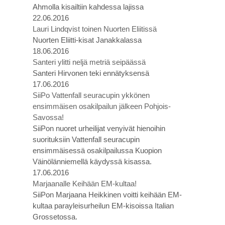
Ahmolla kisailtiin kahdessa lajissa
22.06.2016
Lauri Lindqvist toinen Nuorten Eliitissä
Nuorten Eliitti-kisat Janakkalassa
18.06.2016
Santeri ylitti neljä metriä seipäässä
Santeri Hirvonen teki ennätyksensä
17.06.2016
SiiPo Vattenfall seuracupin ykkönen
ensimmäisen osakilpailun jälkeen Pohjois-
Savossa!
SiiPon nuoret urheilijat venyivät hienoihin
suorituksiin Vattenfall seuracupin
ensimmäisessä osakilpailussa Kuopion
Väinölänniemellä käydyssä kisassa.
17.06.2016
Marjaanalle Keihään EM-kultaa!
SiiPon Marjaana Heikkinen voitti keihään EM-
kultaa parayleisurheilun EM-kisoissa Italian
Grossetossa.