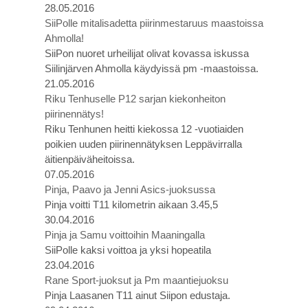
28.05.2016
SiiPolle mitalisadetta piirinmestaruus maastoissa
Ahmolla!
SiiPon nuoret urheilijat olivat kovassa iskussa
Siilinjärven Ahmolla käydyissä pm -maastoissa.
21.05.2016
Riku Tenhuselle P12 sarjan kiekonheiton
piirinennätys!
Riku Tenhunen heitti kiekossa 12 -vuotiaiden
poikien uuden piirinennätyksen Leppävirralla
äitienpäiväheitoissa.
07.05.2016
Pinja, Paavo ja Jenni Asics-juoksussa
Pinja voitti T11 kilometrin aikaan 3.45,5
30.04.2016
Pinja ja Samu voittoihin Maaningalla
SiiPolle kaksi voittoa ja yksi hopeatila
23.04.2016
Rane Sport-juoksut ja Pm maantiejuoksu
Pinja Laasanen T11 ainut Siipon edustaja.