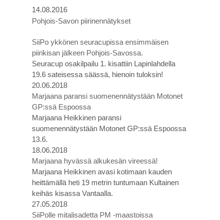
14.08.2016
Pohjois-Savon piirinennätykset
SiiPo ykkönen seuracupissa ensimmäisen
piirikisan jälkeen Pohjois-Savossa.
Seuracup osakilpailu 1. kisattiin Lapinlahdella
19.6 sateisessa säässä, hienoin tuloksin!
20.06.2018
Marjaana paransi suomenennätystään Motonet
GP:ssä Espoossa
Marjaana Heikkinen paransi
suomenennätystään Motonet GP:ssä Espoossa
13.6.
18.06.2018
Marjaana hyvässä alkukesän vireessä!
Marjaana Heikkinen avasi kotimaan kauden
heittämällä heti 19 metrin tuntumaan Kultainen
keihäs kisassa Vantaalla.
27.05.2018
SiiPolle mitalisadetta PM -maastoissa