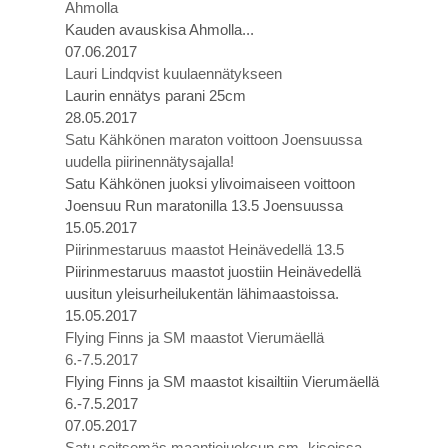
Ahmolla
Kauden avauskisa Ahmolla...
07.06.2017
Lauri Lindqvist kuulaennätykseen
Laurin ennätys parani 25cm
28.05.2017
Satu Kähkönen maraton voittoon Joensuussa
uudella piirinennätysajalla!
Satu Kähkönen juoksi ylivoimaiseen voittoon
Joensuu Run maratonilla 13.5 Joensuussa
15.05.2017
Piirinmestaruus maastot Heinävedellä 13.5
Piirinmestaruus maastot juostiin Heinävedellä
uusitun yleisurheilukentän lähimaastoissa.
15.05.2017
Flying Finns ja SM maastot Vierumäellä
6.-7.5.2017
Flying Finns ja SM maastot kisailtiin Vierumäellä
6.-7.5.2017
07.05.2017
Satu seitsemäs maantiejuoksun sm -kisoissa