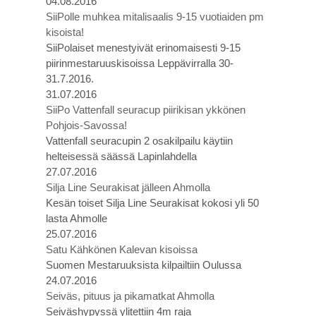
04.08.2016
SiiPolle muhkea mitalisaalis 9-15 vuotiaiden pm
kisoista!
SiiPolaiset menestyivät erinomaisesti 9-15
piirinmestaruuskisoissa Leppävirralla 30-
31.7.2016.
31.07.2016
SiiPo Vattenfall seuracup piirikisan ykkönen
Pohjois-Savossa!
Vattenfall seuracupin 2 osakilpailu käytiin
helteisessä säässä Lapinlahdella
27.07.2016
Silja Line Seurakisat jälleen Ahmolla
Kesän toiset Silja Line Seurakisat kokosi yli 50
lasta Ahmolle
25.07.2016
Satu Kähkönen Kalevan kisoissa
Suomen Mestaruuksista kilpailtiin Oulussa
24.07.2016
Seiväs, pituus ja pikamatkat Ahmolla
Seiväshypyssä ylitettiin 4m raja