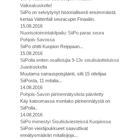
Valkeakoskelle!
SiiPo on selviytynyt historiallisesti ensimmäistä
kertaa Vattenfall seuracupin Finaaliin.
15.08.2016
Nuorisotoimintakilpailu: SiiPo paras seura
Pohjois-Savossa
SiiPo ohitti Kuopion Reippaan...
15.08.2016
SiiPolla eniten osallistujia 9-13v sisulisäotteluissa
Juankoskella
Muutama sairauspoisjäänti, silti 15 ottelijaa
SiiPosta, 11 mitalia...
14.08.2016
Pohjois-Savon piirinennätyslista päivitetty
Käy katsomassa montako piirinennätystä on
SiiPolla..
14.08.2016
SiiPo menestyi Sisulisäviesteissä Kuopiossa
SiiPon viestijoukkueet saavuttivat
ennätysmäärän mitalisijoja...