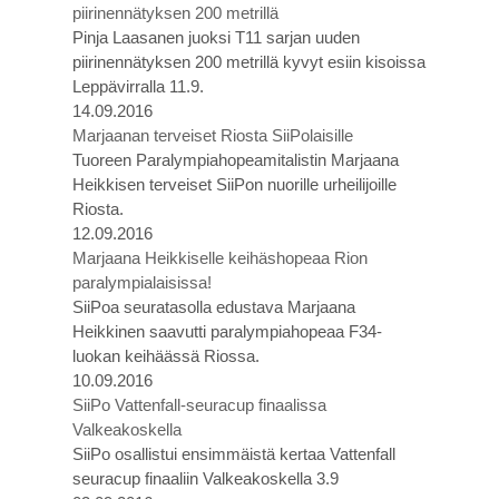
piirinennätyksen 200 metrillä
Pinja Laasanen juoksi T11 sarjan uuden
piirinennätyksen 200 metrillä kyvyt esiin kisoissa
Leppävirralla 11.9.
14.09.2016
Marjaanan terveiset Riosta SiiPolaisille
Tuoreen Paralympiahopeamitalistin Marjaana
Heikkisen terveiset SiiPon nuorille urheilijoille
Riosta.
12.09.2016
Marjaana Heikkiselle keihäshopeaa Rion
paralympialaisissa!
SiiPoa seuratasolla edustava Marjaana
Heikkinen saavutti paralympiahopeaa F34-
luokan keihäässä Riossa.
10.09.2016
SiiPo Vattenfall-seuracup finaalissa
Valkeakoskella
SiiPo osallistui ensimmäistä kertaa Vattenfall
seuracup finaaliin Valkeakoskella 3.9