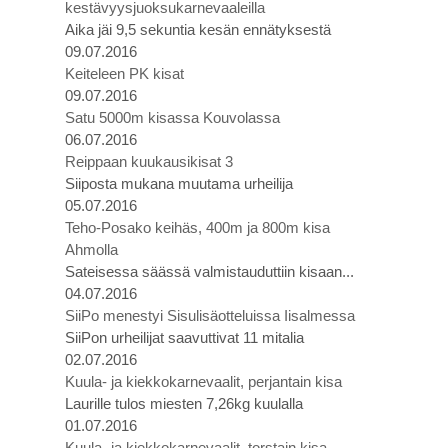
kestävyysjuoksukarnevaaleilla
Aika jäi 9,5 sekuntia kesän ennätyksestä
09.07.2016
Keiteleen PK kisat
09.07.2016
Satu 5000m kisassa Kouvolassa
06.07.2016
Reippaan kuukausikisat 3
Siiposta mukana muutama urheilija
05.07.2016
Teho-Posako keihäs, 400m ja 800m kisa
Ahmolla
Sateisessa säässä valmistauduttiin kisaan...
04.07.2016
SiiPo menestyi Sisulisäotteluissa Iisalmessa
SiiPon urheilijat saavuttivat 11 mitalia
02.07.2016
Kuula- ja kiekkokarnevaalit, perjantain kisa
Laurille tulos miesten 7,26kg kuulalla
01.07.2016
Kuula- ja kiekkokarnevaalit, torstain kisa