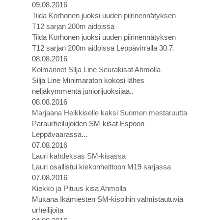
09.08.2016
Tilda Korhonen juoksi uuden piirinennätyksen
T12 sarjan 200m aidoissa
Tilda Korhonen juoksi uuden piirinennätyksen
T12 sarjan 200m aidoissa Leppävirralla 30.7.
08.08.2016
Kolmannet Silja Line Seurakisat Ahmolla
Silja Line Minimaraton kokosi lähes
neljäkymmentä juniorijuoksijaa..
08.08.2016
Marjaana Heikkiselle kaksi Suomen mestaruutta
Paraurheilujoiden SM-kisat Espoon
Leppävaarassa...
07.08.2016
Lauri kahdeksas SM-kisassa
Lauri osallistui kiekonheittoon M19 sarjassa
07.08.2016
Kiekko ja Pituus kisa Ahmolla
Mukana Ikämiesten SM-kisoihin valmistautuvia
urheilijoita