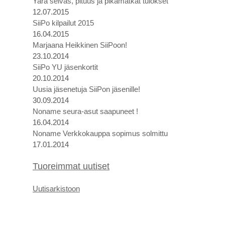
Yara seiväs, pituus ja pikamatkat tulokset
12.07.2015
SiiPo kilpailut 2015
16.04.2015
Marjaana Heikkinen SiiPoon!
23.10.2014
SiiPo YU jäsenkortit
20.10.2014
Uusia jäsenetuja SiiPon jäsenille!
30.09.2014
Noname seura-asut saapuneet !
16.04.2014
Noname Verkkokauppa sopimus solmittu
17.01.2014
Tuoreimmat uutiset
U
utis
arkistoon