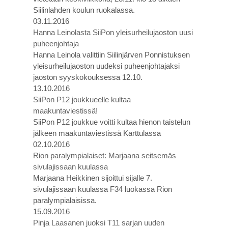
Siilinlahden koulun ruokalassa.
03.11.2016
Hanna Leinolasta SiiPon yleisurheilujaoston uusi
puheenjohtaja
Hanna Leinola valittiin Siilinjärven Ponnistuksen
yleisurheilujaoston uudeksi puheenjohtajaksi
jaoston syyskokouksessa 12.10.
13.10.2016
SiiPon P12 joukkueelle kultaa
maakuntaviestissä!
SiiPon P12 joukkue voitti kultaa hienon taistelun
jälkeen maakuntaviestissä Karttulassa
02.10.2016
Rion paralympialaiset: Marjaana seitsemäs
sivulajissaan kuulassa
Marjaana Heikkinen sijoittui sijalle 7.
sivulajissaan kuulassa F34 luokassa Rion
paralympialaisissa.
15.09.2016
Pinja Laasanen juoksi T11 sarjan uuden