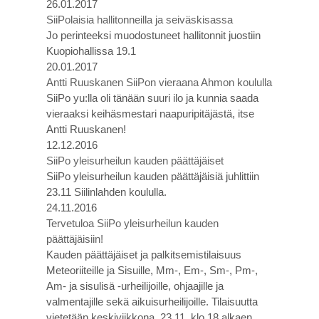
26.01.2017
SiiPolaisia hallitonneilla ja seiväskisassa
Jo perinteeksi muodostuneet hallitonnit juostiin
Kuopiohallissa 19.1
20.01.2017
Antti Ruuskanen SiiPon vieraana Ahmon koululla
SiiPo yu:lla oli tänään suuri ilo ja kunnia saada
vieraaksi keihäsmestari naapuripitäjästä, itse
Antti Ruuskanen!
12.12.2016
SiiPo yleisurheilun kauden päättäjäiset
SiiPo yleisurheilun kauden päättäjäisiä juhlittiin
23.11 Siilinlahden koululla.
24.11.2016
Tervetuloa SiiPo yleisurheilun kauden
päättäjäisiin!
Kauden päättäjäiset ja palkitsemistilaisuus
Meteoriiteille ja Sisuille, Mm-, Em-, Sm-, Pm-,
Am- ja sisulisä -urheilijoille, ohjaajille ja
valmentajille sekä aikuisurheilijoille. Tilaisuutta
vietetään keskiviikkona, 23.11. klo 18 alkaen