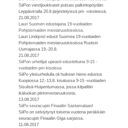
SiiPon viestijoukkueet putsasi palkintopöydän
Leppävirralla 20.8 järjestetyissä pm -viesteissä.
21.08.2017
Lauri Suomen edustajana 19-vuotiaiden
Pohjoismaiden mestaruuskisoissa.
Lauri Lindqvist edusti Suomea 19-vuotiaiden
Pohjoismaiden mestaruuskisoissa Ruotsin
Uumajassa 19.-20.8.
21.08.2017
SiiPon urheilijat upeasti edustettuina 9-15 -
vuotiaiden pm-kisoissa
SiiPo yleisurheilulla oli huikean hieno edustus
Kuopiossa 12.-13.8. kisatussa 9-15 -vuotiaiden
Sisulisä-Huipentumassa, jossa kilpailtiin
ikäluokan piirinmestaruuksista.
13.08.2017
SiiPo seuracupin Finaaliin Sastamalaan!
SiiPo on selviytynyt toisena vuotena peräkkäin
seuracupin Finaaliin Giga sarjassa.
11.08.2017