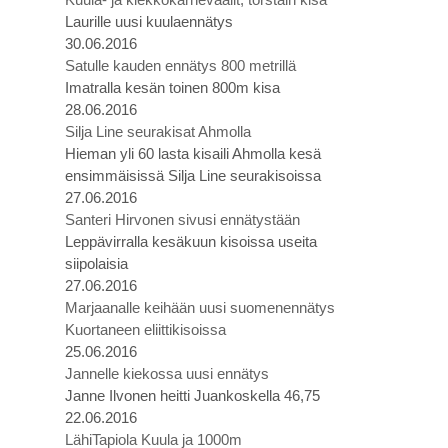
Laurille uusi kuulaennätys
30.06.2016
Satulle kauden ennätys 800 metrillä
Imatralla kesän toinen 800m kisa
28.06.2016
Silja Line seurakisat Ahmolla
Hieman yli 60 lasta kisaili Ahmolla kesä
ensimmäisissä Silja Line seurakisoissa
27.06.2016
Santeri Hirvonen sivusi ennätystään
Leppävirralla kesäkuun kisoissa useita
siipolaisia
27.06.2016
Marjaanalle keihään uusi suomenennätys
Kuortaneen eliittikisoissa
25.06.2016
Jannelle kiekossa uusi ennätys
Janne Ilvonen heitti Juankoskella 46,75
22.06.2016
LähiTapiola Kuula ja 1000m