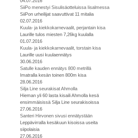
04.07.2016
SiiPo menestyi Sisulisäotteluissa Iisalmessa
SiiPon urheilijat saavuttivat 11 mitalia
02.07.2016
Kuula- ja kiekkokarnevaalit, perjantain kisa
Laurille tulos miesten 7,26kg kuulalla
01.07.2016
Kuula- ja kiekkokarnevaalit, torstain kisa
Laurille uusi kuulaennätys
30.06.2016
Satulle kauden ennätys 800 metrillä
Imatralla kesän toinen 800m kisa
28.06.2016
Silja Line seurakisat Ahmolla
Hieman yli 60 lasta kisaili Ahmolla kesä
ensimmäisissä Silja Line seurakisoissa
27.06.2016
Santeri Hirvonen sivusi ennätystään
Leppävirralla kesäkuun kisoissa useita
siipolaisia
27.06.2016