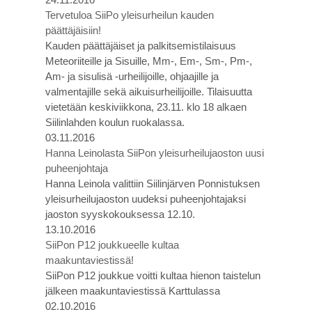
Tervetuloa SiiPo yleisurheilun kauden
päättäjäisiin!
Kauden päättäjäiset ja palkitsemistilaisuus
Meteoriiteille ja Sisuille, Mm-, Em-, Sm-, Pm-,
Am- ja sisulisä -urheilijoille, ohjaajille ja
valmentajille sekä aikuisurheilijoille. Tilaisuutta
vietetään keskiviikkona, 23.11. klo 18 alkaen
Siilinlahden koulun ruokalassa.
03.11.2016
Hanna Leinolasta SiiPon yleisurheilujaoston uusi
puheenjohtaja
Hanna Leinola valittiin Siilinjärven Ponnistuksen
yleisurheilujaoston uudeksi puheenjohtajaksi
jaoston syyskokouksessa 12.10.
13.10.2016
SiiPon P12 joukkueelle kultaa
maakuntaviestissä!
SiiPon P12 joukkue voitti kultaa hienon taistelun
jälkeen maakuntaviestissä Karttulassa
02.10.2016