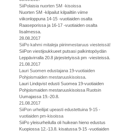
SiiPolaisia nuorten SM -kisoissa
Nuorten SM -kilpailut kilpailtiin viime
viikonloppuna 14-15 -vuotiaiden osalta
Raaseporissa ja 16-17 -vuotiaiden osalta
Iisalmessa.
28.08.2017
SiiPo kahmi mitaleja piirinmestaruus viesteissä!
SiiPon viestijoukkueet putsasi palkintopöydän
Leppävirralla 20.8 järjestetyissä pm -viesteissä.
21.08.2017
Lauri Suomen edustajana 19-vuotiaiden
Pohjoismaiden mestaruuskisoissa.
Lauri Lindqvist edusti Suomea 19-vuotiaiden
Pohjoismaiden mestaruuskisoissa Ruotsin
Uumajassa 19.-20.8.
21.08.2017
SiiPon urheilijat upeasti edustettuina 9-15 -
vuotiaiden pm-kisoissa
SiiPo yleisurheilulla oli huikean hieno edustus
Kuopiossa 12.-13.8. kisatussa 9-15 -vuotiaiden