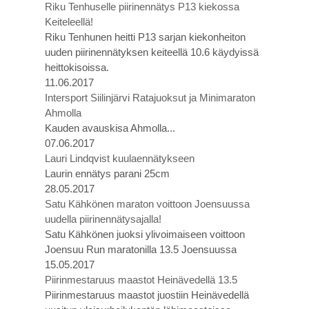
Riku Tenhuselle piirinennätys P13 kiekossa
Keiteleellä!
Riku Tenhunen heitti P13 sarjan kiekonheiton
uuden piirinennätyksen keiteellä 10.6 käydyissä
heittokisoissa.
11.06.2017
Intersport Siilinjärvi Ratajuoksut ja Minimaraton
Ahmolla
Kauden avauskisa Ahmolla...
07.06.2017
Lauri Lindqvist kuulaennätykseen
Laurin ennätys parani 25cm
28.05.2017
Satu Kähkönen maraton voittoon Joensuussa
uudella piirinennätysajalla!
Satu Kähkönen juoksi ylivoimaiseen voittoon
Joensuu Run maratonilla 13.5 Joensuussa
15.05.2017
Piirinmestaruus maastot Heinävedellä 13.5
Piirinmestaruus maastot juostiin Heinävedellä