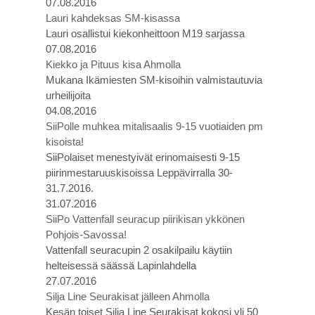
07.08.2016
Lauri kahdeksas SM-kisassa
Lauri osallistui kiekonheittoon M19 sarjassa
07.08.2016
Kiekko ja Pituus kisa Ahmolla
Mukana Ikämiesten SM-kisoihin valmistautuvia
urheilijoita
04.08.2016
SiiPolle muhkea mitalisaalis 9-15 vuotiaiden pm
kisoista!
SiiPolaiset menestyivät erinomaisesti 9-15
piirinmestaruuskisoissa Leppävirralla 30-
31.7.2016.
31.07.2016
SiiPo Vattenfall seuracup piirikisan ykkönen
Pohjois-Savossa!
Vattenfall seuracupin 2 osakilpailu käytiin
helteisessä säässä Lapinlahdella
27.07.2016
Silja Line Seurakisat jälleen Ahmolla
Kesän toiset Silja Line Seurakisat kokosi yli 50