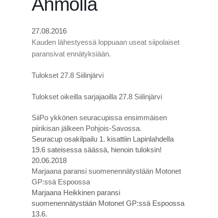
Ahmolla
27.08.2016
Kauden lähestyessä loppuaan useat siipolaiset
paransivat ennätyksiään.
Tulokset 27.8 Siilinjärvi
Tulokset oikeilla sarjajaoilla 27.8 Siilinjärvi
SiiPo ykkönen seuracupissa ensimmäisen
piirikisan jälkeen Pohjois-Savossa.
Seuracup osakilpailu 1. kisattiin Lapinlahdella
19.6 sateisessa säässä, hienoin tuloksin!
20.06.2018
Marjaana paransi suomenennätystään Motonet
GP:ssä Espoossa
Marjaana Heikkinen paransi
suomenennätystään Motonet GP:ssä Espoossa
13.6.