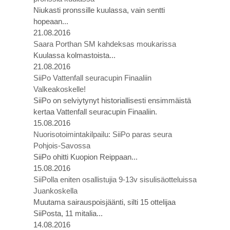
Niukasti pronssille kuulassa, vain sentti
hopeaan...
21.08.2016
Saara Porthan SM kahdeksas moukarissa
Kuulassa kolmastoista...
21.08.2016
SiiPo Vattenfall seuracupin Finaaliin
Valkeakoskelle!
SiiPo on selviytynyt historiallisesti ensimmäistä
kertaa Vattenfall seuracupin Finaaliin.
15.08.2016
Nuorisotoimintakilpailu: SiiPo paras seura
Pohjois-Savossa
SiiPo ohitti Kuopion Reippaan...
15.08.2016
SiiPolla eniten osallistujia 9-13v sisulisäotteluissa
Juankoskella
Muutama sairauspoisjäänti, silti 15 ottelijaa
SiiPosta, 11 mitalia...
14.08.2016