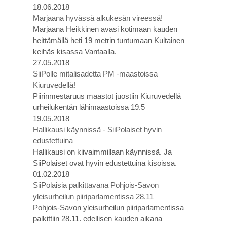
18.06.2018
Marjaana hyvässä alkukesän vireessä!
Marjaana Heikkinen avasi kotimaan kauden
heittämällä heti 19 metrin tuntumaan Kultainen
keihäs kisassa Vantaalla.
27.05.2018
SiiPolle mitalisadetta PM -maastoissa
Kiuruvedellä!
Piirinmestaruus maastot juostiin Kiuruvedellä
urheilukentän lähimaastoissa 19.5
19.05.2018
Hallikausi käynnissä - SiiPolaiset hyvin
edustettuina
Hallikausi on kiivaimmillaan käynnissä. Ja
SiiPolaiset ovat hyvin edustettuina kisoissa.
01.02.2018
SiiPolaisia palkittavana Pohjois-Savon
yleisurheilun piiriparlamentissa 28.11
Pohjois-Savon yleisurheilun piiriparlamentissa
palkittiin 28.11. edellisen kauden aikana