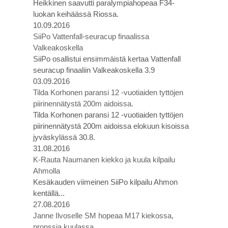
Heikkinen saavutti paralympiahopeaa F34-
luokan keihäässä Riossa.
10.09.2016
SiiPo Vattenfall-seuracup finaalissa
Valkeakoskella
SiiPo osallistui ensimmäistä kertaa Vattenfall
seuracup finaaliin Valkeakoskella 3.9
03.09.2016
Tilda Korhonen paransi 12 -vuotiaiden tyttöjen
piirinennätystä 200m aidoissa.
Tilda Korhonen paransi 12 -vuotiaiden tyttöjen
piirinennätystä 200m aidoissa elokuun kisoissa
jyväskylässä 30.8.
31.08.2016
K-Rauta Naumanen kiekko ja kuula kilpailu
Ahmolla
Kesäkauden viimeinen SiiPo kilpailu Ahmon
kentällä...
27.08.2016
Janne Ilvoselle SM hopeaa M17 kiekossa,
pronssia kuulassa