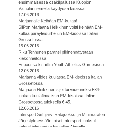
ensimmäisessä osakilpailussa Kuopion
Väinölänniemellä käydyssä kisassa.
17.06.2016
Marjaanalle Keihään EM-kultaa!
SiiPon Marjaana Heikkinen voitti keihään EM-
kultaa parayleisurheilun EM-kisoissa Italian
Grossetossa.
15.06.2016
Riku Tenhunen paransi piirinennätystään
kiekonheitossa
Espoossa kisailtiin Youth Athletics Gamesissa
12.06.2016
Marjaana viides kuulassa EM-kisoissa Italian
Grossetossa
Marjaana Heikkinen sijoittui viidenneksi F34-
luokan kuulafinaalissa EM-kisoissa Italian
Grossetossa tuloksella 6,45.
12.06.2016
Intersport Siilinjärvi Ratajuoksut ja Minimaraton
Järjestyksessään toiset Intersport-juoksut
kokosi toistasataa juoksijaa Ahmolle