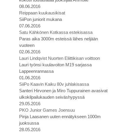
08.06.2016
Reippaan kuukausikisat
SiiPon juniorit mukana
07.06.2016
Satu Kähkönen Kotkassa estekisassa
Paras aika 3000m esteissä lähes neljään
vuoteen
02.06.2016
Lauri Lindqvist Nuorten Eliittikisan voittoon
Lauri työnsi kuulavoiton M19 sarjassa
Lappeenrannassa
01.06.2016
SiiPo Kaavin Kaiku 80v juhlakisassa
Santeri Hirvonen ja Miro Tuppurainen avasivat
ulkokilpailukauden seiväshypyssä
29.05.2016
PKO Junior Games Joensuu
Pinja Laasanen uuten ennätykseen 1000m
juoksussa
28.05.2016