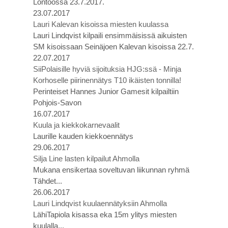
Lontoossa 23.7.2017.
23.07.2017
Lauri Kalevan kisoissa miesten kuulassa
Lauri Lindqvist kilpaili ensimmäisissä aikuisten
SM kisoissaan Seinäjoen Kalevan kisoissa 22.7.
22.07.2017
SiiPolaisille hyviä sijoituksia HJG:ssä - Minja
Korhoselle piirinennätys T10 ikäisten tonnilla!
Perinteiset Hannes Junior Gamesit kilpailtiin
Pohjois-Savon
16.07.2017
Kuula ja kiekkokarnevaalit
Laurille kauden kiekkoennätys
29.06.2017
Silja Line lasten kilpailut Ahmolla
Mukana ensikertaa soveltuvan liikunnan ryhmä
Tähdet...
26.06.2017
Lauri Lindqvist kuulaennätyksiin Ahmolla
LähiTapiola kisassa eka 15m ylitys miesten
kuulalla...