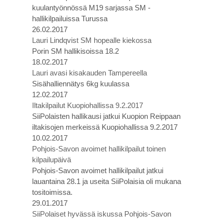
kuulantyönnössä M19 sarjassa SM -
hallikilpailuissa Turussa
26.02.2017
Lauri Lindqvist SM hopealle kiekossa
Porin SM hallikisoissa 18.2
18.02.2017
Lauri avasi kisakauden Tampereella
Sisähalliennätys 6kg kuulassa
12.02.2017
Iltakilpailut Kuopiohallissa 9.2.2017
SiiPolaisten hallikausi jatkui Kuopion Reippaan
iltakisojen merkeissä Kuopiohallissa 9.2.2017
10.02.2017
Pohjois-Savon avoimet hallikilpailut toinen
kilpailupäivä
Pohjois-Savon avoimet hallikilpailut jatkui
lauantaina 28.1 ja useita SiiPolaisia oli mukana
tositoimissa.
29.01.2017
SiiPolaiset hyvässä iskussa Pohjois-Savon