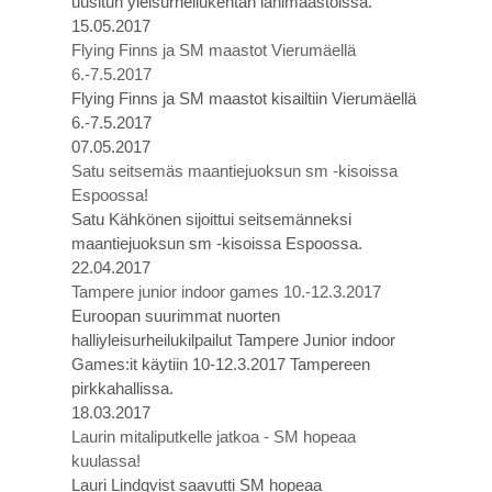
uusitun yleisurheilukentän lähimaastoissa.
15.05.2017
Flying Finns ja SM maastot Vierumäellä
6.-7.5.2017
Flying Finns ja SM maastot kisailtiin Vierumäellä
6.-7.5.2017
07.05.2017
Satu seitsemäs maantiejuoksun sm -kisoissa
Espoossa!
Satu Kähkönen sijoittui seitsemänneksi
maantiejuoksun sm -kisoissa Espoossa.
22.04.2017
Tampere junior indoor games 10.-12.3.2017
Euroopan suurimmat nuorten
halliyleisurheilukilpailut Tampere Junior indoor
Games:it käytiin 10-12.3.2017 Tampereen
pirkkahallissa.
18.03.2017
Laurin mitaliputkelle jatkoa - SM hopeaa
kuulassa!
Lauri Lindqvist saavutti SM hopeaa