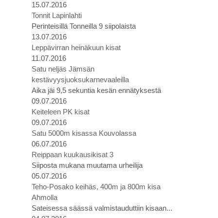
15.07.2016
Tonnit Lapinlahti
Perinteisillä Tonneilla 9 siipolaista
13.07.2016
Leppävirran heinäkuun kisat
11.07.2016
Satu neljäs Jämsän
kestävyysjuoksukarnevaaleilla
Aika jäi 9,5 sekuntia kesän ennätyksestä
09.07.2016
Keiteleen PK kisat
09.07.2016
Satu 5000m kisassa Kouvolassa
06.07.2016
Reippaan kuukausikisat 3
Siiposta mukana muutama urheilija
05.07.2016
Teho-Posako keihäs, 400m ja 800m kisa
Ahmolla
Sateisessa säässä valmistauduttiin kisaan...