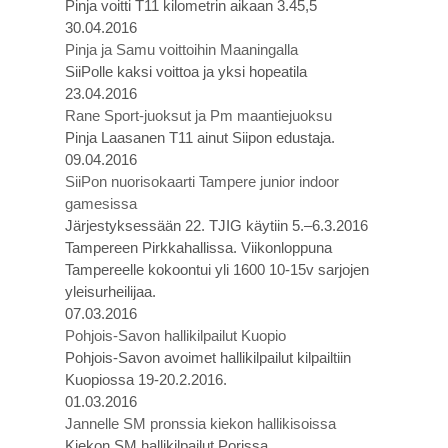
Pinja voitti T11 kilometrin aikaan 3.45,5
30.04.2016
Pinja ja Samu voittoihin Maaningalla
SiiPolle kaksi voittoa ja yksi hopeatila
23.04.2016
Rane Sport-juoksut ja Pm maantiejuoksu
Pinja Laasanen T11 ainut Siipon edustaja.
09.04.2016
SiiPon nuorisokaarti Tampere junior indoor
gamesissa
Järjestyksessään 22. TJIG käytiin 5.–6.3.2016
Tampereen Pirkkahallissa. Viikonloppuna
Tampereelle kokoontui yli 1600 10-15v sarjojen
yleisurheilijaa.
07.03.2016
Pohjois-Savon hallikilpailut Kuopio
Pohjois-Savon avoimet hallikilpailut kilpailtiin
Kuopiossa 19-20.2.2016.
01.03.2016
Jannelle SM pronssia kiekon hallikisoissa
Kiekon SM hallikilpailut Porissa