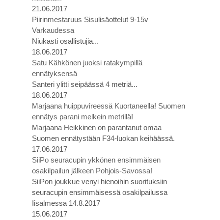
21.06.2017
Piirinmestaruus Sisulisäottelut 9-15v
Varkaudessa
Niukasti osallistujia...
18.06.2017
Satu Kähkönen juoksi ratakympillä
ennätyksensä
Santeri ylitti seipäässä 4 metriä...
18.06.2017
Marjaana huippuvireessä Kuortaneella! Suomen
ennätys parani melkein metrillä!
Marjaana Heikkinen on parantanut omaa
Suomen ennätystään F34-luokan keihäässä.
17.06.2017
SiiPo seuracupin ykkönen ensimmäisen
osakilpailun jälkeen Pohjois-Savossa!
SiiPon joukkue venyi hienoihin suorituksiin
seuracupin ensimmäisessä osakilpailussa
Iisalmessa 14.8.2017
15.06.2017