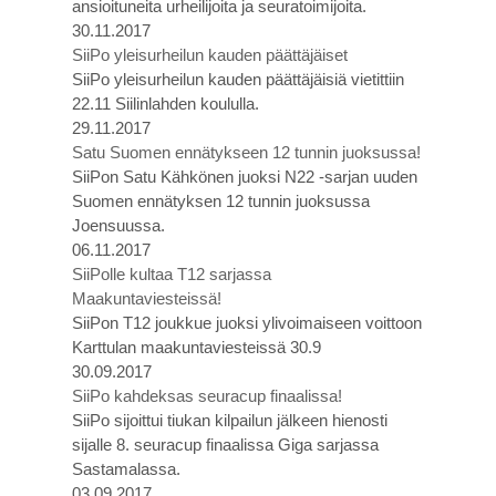
ansioituneita urheilijoita ja seuratoimijoita.
30.11.2017
SiiPo yleisurheilun kauden päättäjäiset
SiiPo yleisurheilun kauden päättäjäisiä vietittiin
22.11 Siilinlahden koululla.
29.11.2017
Satu Suomen ennätykseen 12 tunnin juoksussa!
SiiPon Satu Kähkönen juoksi N22 -sarjan uuden
Suomen ennätyksen 12 tunnin juoksussa
Joensuussa.
06.11.2017
SiiPolle kultaa T12 sarjassa
Maakuntaviesteissä!
SiiPon T12 joukkue juoksi ylivoimaiseen voittoon
Karttulan maakuntaviesteissä 30.9
30.09.2017
SiiPo kahdeksas seuracup finaalissa!
SiiPo sijoittui tiukan kilpailun jälkeen hienosti
sijalle 8. seuracup finaalissa Giga sarjassa
Sastamalassa.
03.09.2017