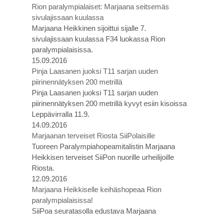
Rion paralympialaiset: Marjaana seitsemäs
sivulajissaan kuulassa
Marjaana Heikkinen sijoittui sijalle 7.
sivulajissaan kuulassa F34 luokassa Rion
paralympialaisissa.
15.09.2016
Pinja Laasanen juoksi T11 sarjan uuden
piirinennätyksen 200 metrillä
Pinja Laasanen juoksi T11 sarjan uuden
piirinennätyksen 200 metrillä kyvyt esiin kisoissa
Leppävirralla 11.9.
14.09.2016
Marjaanan terveiset Riosta SiiPolaisille
Tuoreen Paralympiahopeamitalistin Marjaana
Heikkisen terveiset SiiPon nuorille urheilijoille
Riosta.
12.09.2016
Marjaana Heikkiselle keihäshopeaa Rion
paralympialaisissa!
SiiPoa seuratasolla edustava Marjaana