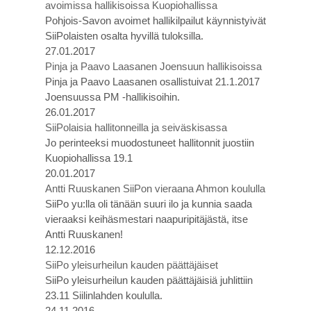
avoimissa hallikisoissa Kuopiohallissa
Pohjois-Savon avoimet hallikilpailut käynnistyivät
SiiPolaisten osalta hyvillä tuloksilla.
27.01.2017
Pinja ja Paavo Laasanen Joensuun hallikisoissa
Pinja ja Paavo Laasanen osallistuivat 21.1.2017
Joensuussa PM -hallikisoihin.
26.01.2017
SiiPolaisia hallitonneilla ja seiväskisassa
Jo perinteeksi muodostuneet hallitonnit juostiin
Kuopiohallissa 19.1
20.01.2017
Antti Ruuskanen SiiPon vieraana Ahmon koululla
SiiPo yu:lla oli tänään suuri ilo ja kunnia saada
vieraaksi keihäsmestari naapuripitäjästä, itse
Antti Ruuskanen!
12.12.2016
SiiPo yleisurheilun kauden päättäjäiset
SiiPo yleisurheilun kauden päättäjäisiä juhlittiin
23.11 Siilinlahden koululla.
24.11.2016