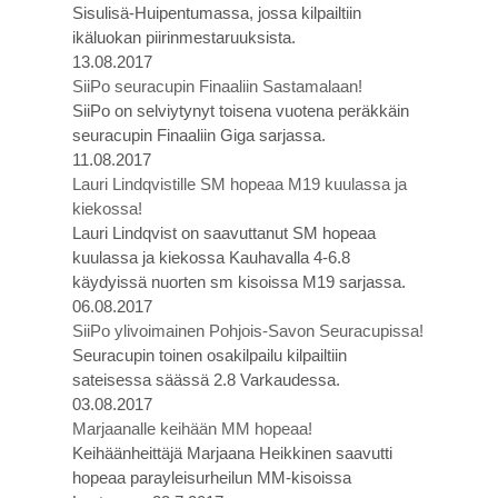
Sisulisä-Huipentumassa, jossa kilpailtiin
ikäluokan piirinmestaruuksista.
13.08.2017
SiiPo seuracupin Finaaliin Sastamalaan!
SiiPo on selviytynyt toisena vuotena peräkkäin
seuracupin Finaaliin Giga sarjassa.
11.08.2017
Lauri Lindqvistille SM hopeaa M19 kuulassa ja
kiekossa!
Lauri Lindqvist on saavuttanut SM hopeaa
kuulassa ja kiekossa Kauhavalla 4-6.8
käydyissä nuorten sm kisoissa M19 sarjassa.
06.08.2017
SiiPo ylivoimainen Pohjois-Savon Seuracupissa!
Seuracupin toinen osakilpailu kilpailtiin
sateisessa säässä 2.8 Varkaudessa.
03.08.2017
Marjaanalle keihään MM hopeaa!
Keihäänheittäjä Marjaana Heikkinen saavutti
hopeaa parayleisurheilun MM-kisoissa