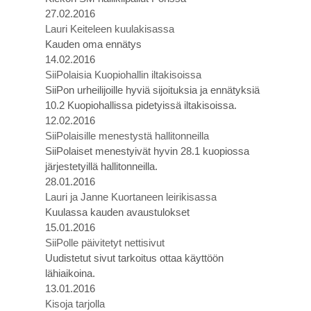
27.02.2016
Lauri Keiteleen kuulakisassa
Kauden oma ennätys
14.02.2016
SiiPolaisia Kuopiohallin iltakisoissa
SiiPon urheilijoille hyviä sijoituksia ja ennätyksiä
10.2 Kuopiohallissa pidetyissä iltakisoissa.
12.02.2016
SiiPolaisille menestystä hallitonneilla
SiiPolaiset menestyivät hyvin 28.1 kuopiossa
järjestetyillä hallitonneilla.
28.01.2016
Lauri ja Janne Kuortaneen leirikisassa
Kuulassa kauden avaustulokset
15.01.2016
SiiPolle päivitetyt nettisivut
Uudistetut sivut tarkoitus ottaa käyttöön
lähiaikoina.
13.01.2016
Kisoja tarjolla