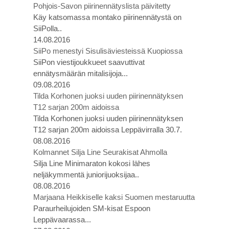
Pohjois-Savon piirinennätyslista päivitetty
Käy katsomassa montako piirinennätystä on
SiiPolla..
14.08.2016
SiiPo menestyi Sisulisäviesteissä Kuopiossa
SiiPon viestijoukkueet saavuttivat
ennätysmäärän mitalisijoja...
09.08.2016
Tilda Korhonen juoksi uuden piirinennätyksen
T12 sarjan 200m aidoissa
Tilda Korhonen juoksi uuden piirinennätyksen
T12 sarjan 200m aidoissa Leppävirralla 30.7.
08.08.2016
Kolmannet Silja Line Seurakisat Ahmolla
Silja Line Minimaraton kokosi lähes
neljäkymmentä juniorijuoksijaa..
08.08.2016
Marjaana Heikkiselle kaksi Suomen mestaruutta
Paraurheilujoiden SM-kisat Espoon
Leppävaarassa...