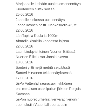
Marjaanalle keihään uusi suomenennätys
Kuortaneen eliittikisoissa
25.06.2016
Jannelle kiekossa uusi ennätys
Janne Ilvonen heitti Juankoskella 46,75
22.06.2016
LähiTapiola Kuula ja 1000m
Ahmolla kisailtiin kahdessa lajissa
22.06.2016
Lauri Lindqvist toinen Nuorten Eliitissä
Nuorten Eliitti-kisat Janakkalassa
18.06.2016
Santeri ylitti neljä metriä seipäässä
Santeri Hirvonen teki ennätyksensä
17.06.2016
SiiPo Vattenfall seuracupin ykkönen
ensimmäisen osakilpailun jälkeen Pohjois-
Savossa!
SiiPon nuoret urheilijat venyivät hienoihin
suorituksiin Vattenfall seuracupin