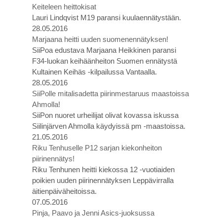
Keiteleen heittokisat
Lauri Lindqvist M19 paransi kuulaennätystään.
28.05.2016
Marjaana heitti uuden suomenennätyksen!
SiiPoa edustava Marjaana Heikkinen paransi
F34-luokan keihäänheiton Suomen ennätystä
Kultainen Keihäs -kilpailussa Vantaalla.
28.05.2016
SiiPolle mitalisadetta piirinmestaruus maastoissa
Ahmolla!
SiiPon nuoret urheilijat olivat kovassa iskussa
Siilinjärven Ahmolla käydyissä pm -maastoissa.
21.05.2016
Riku Tenhuselle P12 sarjan kiekonheiton
piirinennätys!
Riku Tenhunen heitti kiekossa 12 -vuotiaiden
poikien uuden piirinennätyksen Leppävirralla
äitienpäiväheitoissa.
07.05.2016
Pinja, Paavo ja Jenni Asics-juoksussa