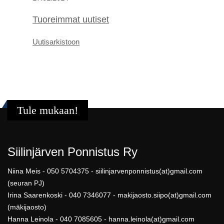
Tuoreimmat uutiset
U
utis
arkistoon
Tule mukaan!
Siilinjärven Ponnistus Ry
Niina Meis - 050 5704375 - siilinjarvenponnistus(at)gmail.com
(seuran PJ)
Irina Saarenkoski - 040 7346077 - makijaosto.siipo(at)gmail.com
(mäkijaosto)
Hanna Leinola - 040 7085605 - hanna.leinola(at)gmail.com