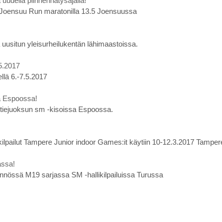
della piirinennätysajalla!
n Joensuu Run maratonilla 13.5 Joensuussa
 uusitun yleisurheilukentän lähimaastoissa.
5.2017
llä 6.-7.5.2017
a Espoossa!
ntiejuoksun sm -kisoissa Espoossa.
kilpailut Tampere Junior indoor Games:it käytiin 10-12.3.2017 Tampere
assa!
nnössä M19 sarjassa SM -hallikilpailuissa Turussa