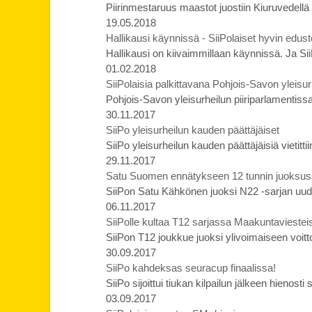
Piirinmestaruus maastot juostiin Kiuruvedellä
19.05.2018
Hallikausi käynnissä - SiiPolaiset hyvin edust
Hallikausi on kiivaimmillaan käynnissä. Ja Sii
01.02.2018
SiiPolaisia palkittavana Pohjois-Savon yleisur
Pohjois-Savon yleisurheilun piiriparlamentissa p
30.11.2017
SiiPo yleisurheilun kauden päättäjäiset
SiiPo yleisurheilun kauden päättäjäisiä vietittii
29.11.2017
Satu Suomen ennätykseen 12 tunnin juoksus
SiiPon Satu Kähkönen juoksi N22 -sarjan u
06.11.2017
SiiPolle kultaa T12 sarjassa Maakuntaviestei
SiiPon T12 joukkue juoksi ylivoimaiseen voit
30.09.2017
SiiPo kahdeksas seuracup finaalissa!
SiiPo sijoittui tiukan kilpailun jälkeen hienos
03.09.2017