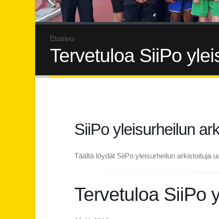
Etusivu
Tervetuloa SiiPo ylei
SiiPo yleisurheilun ark
Täältä löydät SiiPo yleisurheilun arkistoituja uu
Tervetuloa SiiPo y