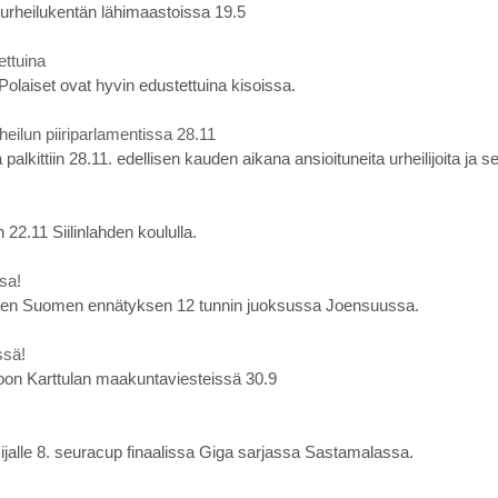
 urheilukentän lähimaastoissa 19.5
ettuina
Polaiset ovat hyvin edustettuina kisoissa.
heilun piiriparlamentissa 28.11
alkittiin 28.11. edellisen kauden aikana ansioituneita urheilijoita ja se
n 22.11 Siilinlahden koululla.
sa!
uden Suomen ennätyksen 12 tunnin juoksussa Joensuussa.
ssä!
toon Karttulan maakuntaviesteissä 30.9
ti sijalle 8. seuracup finaalissa Giga sarjassa Sastamalassa.