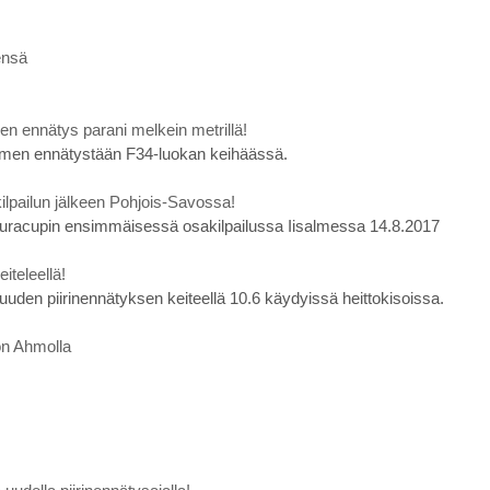
ensä
n ennätys parani melkein metrillä!
men ennätystään F34-luokan keihäässä.
lpailun jälkeen Pohjois-Savossa!
seuracupin ensimmäisessä osakilpailussa Iisalmessa 14.8.2017
iteleellä!
uuden piirinennätyksen keiteellä 10.6 käydyissä heittokisoissa.
ton Ahmolla