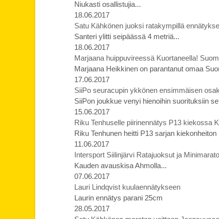
Niukasti osallistujia...
18.06.2017
Satu Kähkönen juoksi ratakympillä ennätyks
Santeri ylitti seipäässä 4 metriä...
18.06.2017
Marjaana huippuvireessä Kuortaneella! Suome
Marjaana Heikkinen on parantanut omaa Suo
17.06.2017
SiiPo seuracupin ykkönen ensimmäisen osaki
SiiPon joukkue venyi hienoihin suorituksiin 
15.06.2017
Riku Tenhuselle piirinennätys P13 kiekossa Ke
Riku Tenhunen heitti P13 sarjan kiekonheiton 
11.06.2017
Intersport Siilinjärvi Ratajuoksut ja Minimara
Kauden avauskisa Ahmolla...
07.06.2017
Lauri Lindqvist kuulaennätykseen
Laurin ennätys parani 25cm
28.05.2017