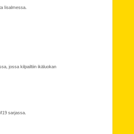
ta Iisalmessa.
a, jossa kilpailtiin ikäluokan
M19 sarjassa.