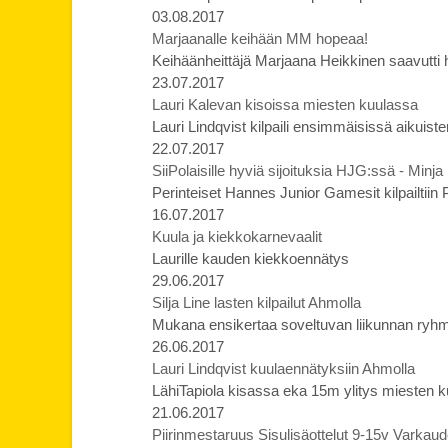
03.08.2017
Marjaanalle keihään MM hopeaa!
Keihäänheittäjä Marjaana Heikkinen saavutti
23.07.2017
Lauri Kalevan kisoissa miesten kuulassa
Lauri Lindqvist kilpaili ensimmäisissä aikuis
22.07.2017
SiiPolaisille hyviä sijoituksia HJG:ssä - Minja
Perinteiset Hannes Junior Gamesit kilpailtiin
16.07.2017
Kuula ja kiekkokarnevaalit
Laurille kauden kiekkoennätys
29.06.2017
Silja Line lasten kilpailut Ahmolla
Mukana ensikertaa soveltuvan liikunnan ryhm
26.06.2017
Lauri Lindqvist kuulaennätyksiin Ahmolla
LähiTapiola kisassa eka 15m ylitys miesten kuu
21.06.2017
Piirinmestaruus Sisulisäottelut 9-15v Varkau