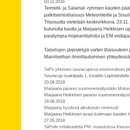
03.11.2016
Termiitit- ja Salamat -ryhmien kauden päätt
palkitsemistilaisuus Meteoriiteille ja Sisui
Tilaisuutta
vietetään keskiviikkona, 23.11
kulunutta kautta ja
Marjaana Heikkisen up
paralympia-hopeamitalistia ja EM-voittaja
Tarjoilujen järjestelyjä varten tilaisuute
Mainitsethan ilmoittautumisen yhteydess
SiiPo ykkönen seuracupissa ensimmäisen piir
Seuracup osakilpailu 1. kisattiin Lapinlahdell
20.06.2018
Marjaana paransi suomenennätystään Moto
Marjaana Heikkinen paransi suomenennätys
18.06.2018
Marjaana hyvässä alkukesän vireessä!
Marjaana Heikkinen avasi kotimaan kauden hei
27.05.2018
SiiPolle mitalisadetta PM -maastoissa Kiuruve