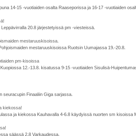
loppuna 14-15 -vuotiaiden osalta Raaseporissa ja 16-17 -vuotiaiden osal
sä!
Leppävirralla 20.8 järjestetyissä pm -viesteissä.
oismaiden mestaruuskisoissa.
 Pohjoismaiden mestaruuskisoissa Ruotsin Uumajassa 19.-20.8.
uotiaiden pm-kisoissa
s Kuopiossa 12.-13.8. kisatussa 9-15 -vuotiaiden Sisulisä-Huipentumass
n seuracupin Finaaliin Giga sarjassa.
a kiekossa!
ulassa ja kiekossa Kauhavalla 4-6.8 käydyissä nuorten sm kisoissa 
sa!
eisessa säässä 2.8 Varkaudessa.